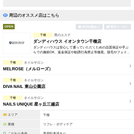
完全個室
半個室あり
ペアルームあり
シャワー室完備
周辺のオススメ店はこちら
フットバスあり
岩盤浴あり
OPEN
本日出勤あり
割引クーポン
千種
男のエステ
専用駐車場あり
有資格者在籍
ダンディハウス イオンタウン千種店
ダンディハウスは安心して通っていただくための品質保証や手ぶ
日本人スタッフのみ
女性スタッフのみ
らでの施術OK、返金保証や勧誘行為禁止等徹底。脱毛やフェイシ
ャル、引き締め、コリ解消等豊富でお得な体験コースも多数ご用
スタッフ指名可
Ｗセラピスト
意しております。
千種
ネイルサロン
MELROSE（メルローズ）
駅から徒歩5分以内
千種
ネイルサロン
DIVA NAIL 東山公園店
こだわり条件を変更
千種
ネイルサロン
閉じる
NAILS UNIQUE 星ヶ丘三越店
エリア
千種
業種
リフレ・ボディケア
こだわり条件
専用駐車場あり