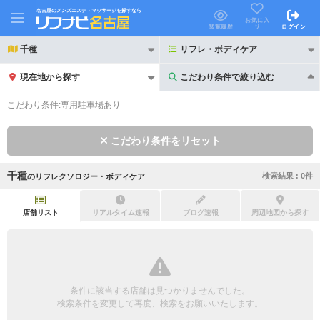
名古屋のメンズエステ・マッサージを探すなら
お気に入
り
閲覧履歴
ログイン
千種
リフレ・ボディケア
現在地から探す
こだわり条件で絞り込む
こだわり条件で絞り込む
こだわり条件:
専用駐車場あり
こだわり条件をリセット
千種
検索結果 :
0
件
の
リフレクソロジー・ボディケア
21時以降も受付
24時以降も受付
初回割引あり
リピーター割引あり
店舗リスト
リアルタイム速報
ブログ速報
周辺地図から探す
団体割引
ポイントカード有
キャッシュレス決済OK
領収証発行可
条件に該当する店舗は見つかりませんでした。
2名様歓迎
団体様歓迎
検索条件を変更して再度、検索をお願いいたします。