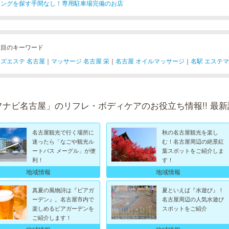
キングを探す手間なし！専用駐車場完備のお店
注目のキーワード
ズエステ 名古屋
｜
マッサージ 名古屋 栄
｜
名古屋 オイルマッサージ
｜
名駅 エステ
フナビ名古屋」のリフレ・ボディケアのお役立ち情報!! 最新
名古屋観光で行く場所に
秋の名古屋観光を楽し
迷ったら「なごや観光ル
む！名古屋周辺の絶景紅
ートバス メーグル」が便
葉スポットをご紹介しま
利！
す！
地域情報
地域情報
真夏の風物詩は『ビアガ
夏といえば『水遊び』！
ーデン』。名古屋市内で
名古屋周辺の人気水遊び
楽しめるビアガーデンを
スポットをご紹介
ご紹介します！