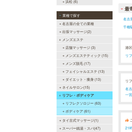
浜松 (6)
最
業種で探す
名古
名古屋の全ての業種
千種
出張マッサージ(2)
メンズエステ
店舗マッサージ (3)
港
メンズエステティック (15)
リフ
メンズ脱毛 (17)
フェイシャルエステ (13)
ダイエット・痩身 (13)
リ
ネイルサロン(15)
名古
一宮
リフレ・ボディケア
リフレクソロジー (63)
ボディケア (61)
タイ古式マッサージ(1)
2
スーパー銭湯・スパ(47)