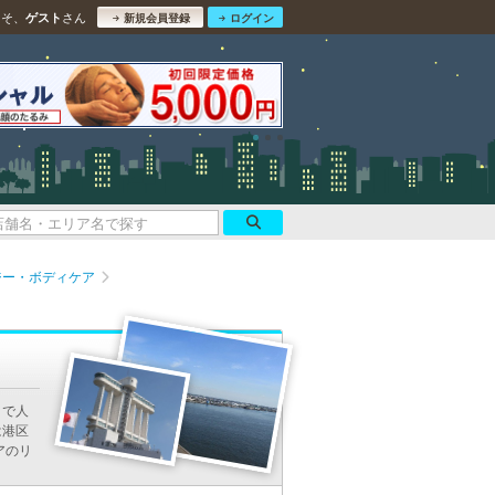
こそ、
さん
ゲスト
新規会員登録
ログイン
ジー・ボディケア
ミで人
は港区
アのリ