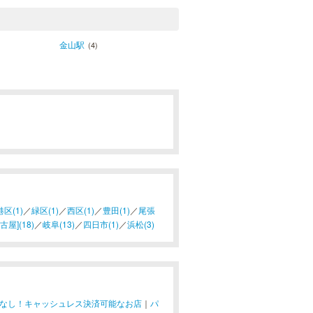
金山駅
(4)
港区(1)
／
緑区(1)
／
西区(1)
／
豊田(1)
／
尾張
屋](18)
／
岐阜(13)
／
四日市(1)
／
浜松(3)
なし！キャッシュレス決済可能なお店
｜
パ