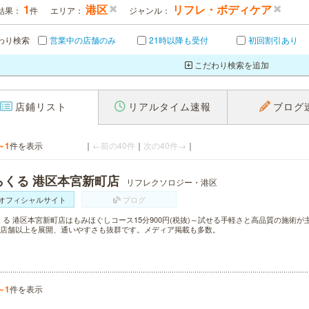
1
港区
リフレ・ボディケア
結果：
件
エリア：
ジャンル：
わり検索
営業中の店舗のみ
21時以降も受付
初回割引あり
こだわり検索を追加
店鋪リスト
リアルタイム速報
ブログ
～1
件を表示
｜
←前の40件
｜
次の40件→
｜
らくる 港区本宮新町店
リフレクソロジー・港区
オフィシャルサイト
ブログ
くる 港区本宮新町店はもみほぐしコース15分900円(税抜)～試せる手軽さと高品質の施術
00店舗以上を展開、通いやすさも抜群です。メディア掲載も多数。
～1
件を表示