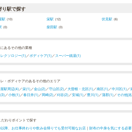
寄り駅で探す
屋駅
栄駅
伏見駅
(10)
(12)
(6)
駅
柴田駅
(0)
(0)
区にあるその他の業種
レクソロジー(1)
／
ボディケア(1)
／
スーパー銭湯(1)
フレ・ボディケアのあるその他のエリア
屋駅周辺(4)
／
栄(1)
／
金山(2)
／
守山区(2)
／
大曽根・北区(1)
／
南区(1)
／
中川区(1)
／
(3)
／
小牧(1)
／
春日井(1)
／
岡崎(2)
／
刈谷(2)
／
安城(1)
／
豊川(1)
／
蒲郡(1)
／
その他[名古
こだわりポイントで探す
1時以降、お仕事終わりや飲み会帰りでも受付可能なお店
｜
財布の中身を気にする必要