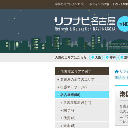
港区のリフレクソロジー・ボディケア検索・予約（1件中1
人気のエリアはこちら
大阪
神戸
京
名古屋エリアで探す
リフ
港区の
名古屋の全てのエリア
出張マッサージ(2)
港
名古屋市(56)
名古屋駅周辺 (11)
名古
栄 (14)
気の
エリ
伏見 (3)
フレ
金山 (5)