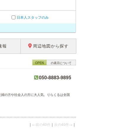
日本人スタッフのみ
速報
周辺地図から探す
OPEN
の表示について
050-8883-9895
が主婦の方や社会人の方に大人気。りらくるは全国
｜
←前の40件
｜
次の40件→
｜