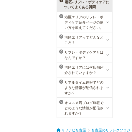
メニューをご用意。お得な体験コー
港区×リフレ・ボディケアに
スも多数！
ついてよくある質問
港区エリアのリフレ・ボ
Q
ディケア紹介ページの使
MEN’S TBC 名古屋本店
い方を教えてください。
メンズTBCは、創業以来男性の健康
港区エリアってどんなと
Q
的な美を追究してきました。豊富な
ころ？
脱毛メニューを始め、フェイシャル
ケア、下腹引き締め等、各種お得な
リフレ・ボディケアとは
Q
体験コースを取り揃えています。選
なんですか？
べる種類の多さで初めての方も安心
です。
港区エリアには何店舗紹
Q
介されていますか？
リアルタイム速報でどの
Q
ような情報が配信されま
すか？
オススメ店ブログ速報で
Q
どのような情報が配信さ
れますか？
リフナビ名古屋
名古屋のリフレクソロジ