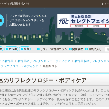
～1件）(専用駐車場あり)
よう
リフナビが男のリフレッシュ＆
リラクゼーションスポットを
お探しいたします
都
名古屋
東京
リフナビ名古屋コラム
閲覧履歴
お気に入り
ナビ名古屋
名古屋のリフレクソロジー・ボディケア
名古屋市のリフレクソロ
リフレクソロジー・ボディケア
店舗リスト
区のリフレクソロジー・ボディケア
屋の港区にある男性歓迎のリフレクソロジー・ボディケアを紹介いたします。口コ
店舗や人気ランキング上位の店舗を多数ご紹介しております。店鋪リストページで
アにあるリフレクソロジー・ボディケアを一覧から探すことができます。 このエリ
クソロジー・ボディケア探しには是非、リフナビ名古屋をご活用ください。