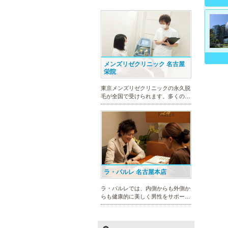
メンズリゼクリニック 名古屋
栄院
東京メンズリゼクリニックの永久脱
毛が全国で受けられます。多くの男
性患者様にご支持頂き、新宿1院か
ら始まったメンズリゼクリニック
が、現在では提携院含め全国10院を
展開するクリニックになりました。
ラ・パルレ 名古屋本店
ラ・パルレでは、内側からも外側か
らも健康的に美しく男性をサポー
ト。脱メタボリックやダイエット、
マッチョコースやにきび内外コー
ス、アロマトリートメント等多彩な