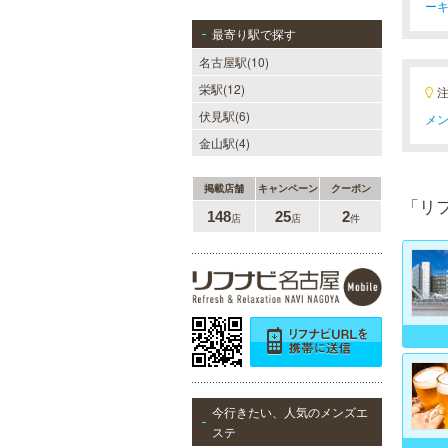
ー
最寄り駅で探す
名古屋駅(10)
栄駅(12)
伏見駅(6)
メン
金山駅(4)
掲載店舗
キャンペーン
クーポン
「リ
148
25
2
店
店
件
今行きたい、人気のメンズエ
ステ