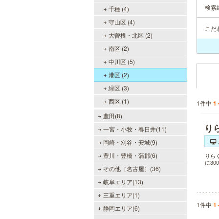
検索
千種 (4)
守山区 (4)
こだ
大曽根・北区 (2)
南区 (2)
中川区 (5)
港区 (2)
緑区 (3)
西区 (1)
1件中
1
豊田(8)
り
一宮・小牧・春日井(11)
岡崎・刈谷・安城(9)
豊川・豊橋・蒲郡(6)
りら
に3
その他［名古屋］(36)
岐阜エリア(13)
三重エリア(1)
1件中
1
静岡エリア(6)