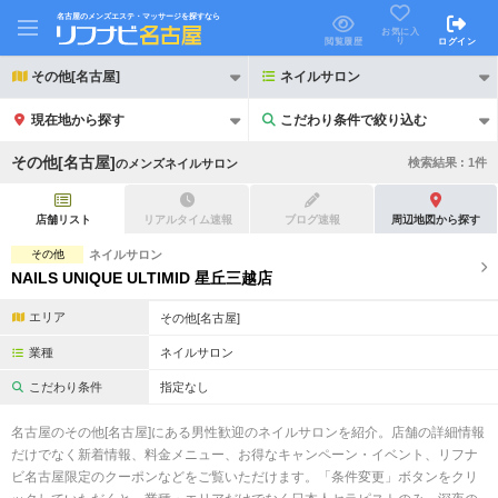
名古屋のメンズエステ・マッサージを探すなら
お気に入
り
閲覧履歴
ログイン
その他[名古屋]
ネイルサロン
現在地から探す
こだわり条件で絞り込む
こだわり条件で絞り込む
その他[名古屋]
検索結果 :
1
件
の
メンズネイルサロン
店舗リスト
リアルタイム速報
ブログ速報
周辺地図から探す
その他
ネイルサロン
NAILS UNIQUE ULTIMID 星丘三越店
21時以降も受付
24時以降も受付
エリア
その他[名古屋]
初回割引あり
リピーター割引あり
業種
ネイルサロン
団体割引
ポイントカード有
こだわり条件
指定なし
キャッシュレス決済OK
領収証発行可
名古屋のその他[名古屋]にある男性歓迎のネイルサロンを紹介。店舗の詳細情報
だけでなく新着情報、料金メニュー、お得なキャンペーン・イベント、リフナ
2名様歓迎
団体様歓迎
ビ名古屋限定のクーポンなどをご覧いただけます。「条件変更」ボタンをクリ