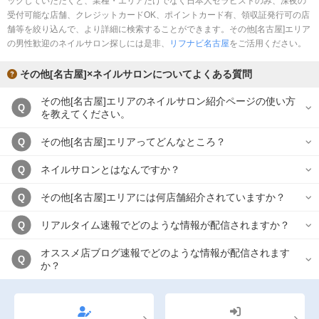
ックしていただくと、業種・エリアだけでなく日本人セラピストのみ、深夜の
完全個室
半個室あり
受付可能な店舗、クレジットカードOK、ポイントカード有、領収証発行可の店
舗等を絞り込んで、より詳細に検索することができます。その他[名古屋]エリア
ペアルームあり
シャワー室完備
の男性歓迎のネイルサロン探しには是非、
リフナビ名古屋
をご活用ください。
フットバスあり
岩盤浴あり
その他[名古屋]×ネイルサロンについてよくある質問
専用駐車場あり
有資格者在籍
その他[名古屋]エリアのネイルサロン紹介ページの使い方
Q
を教えてください。
日本人スタッフのみ
女性スタッフのみ
その他[名古屋]エリアってどんなところ？
Q
スタッフ指名可
Ｗセラピスト
ネイルサロンとはなんですか？
Q
駅から徒歩5分以内
その他[名古屋]エリアには何店舗紹介されていますか？
Q
こだわり条件を変更
リアルタイム速報でどのような情報が配信されますか？
Q
閉じる
オススメ店ブログ速報でどのような情報が配信されます
Q
か？