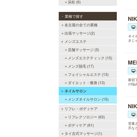
浜松 (6)
業種で探す
NI
名古屋の全ての業種
出張マッサージ(2)
ネイ
きじ
メンズエステ
店舗マッサージ (3)
メンズエステティック (15)
M
メンズ脱毛 (17)
フェイシャルエステ (13)
親切
ダイエット・痩身 (13)
の悩
ネイルサロン
メンズネイルサロン (15)
NI
リフレ・ボディケア
リフレクソロジー (63)
営業
ボディケア (61)
爪な
タイ古式マッサージ(1)