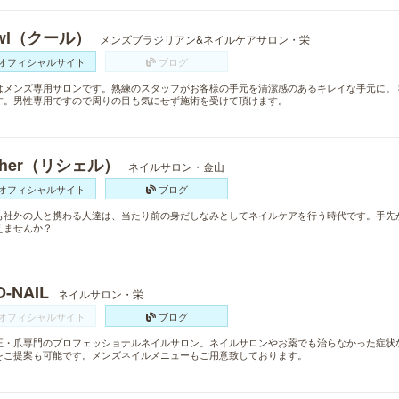
wl（クール）
メンズブラジリアン&ネイルケアサロン・栄
オフィシャルサイト
ブログ
はメンズ専用サロンです。熟練のスタッフがお客様の手元を清潔感のあるキレイな手元に。 
す。男性専用ですので周りの目も気にせず施術を受けて頂けます。
cher（リシェル）
ネイルサロン・金山
オフィシャルサイト
ブログ
も社外の人と携わる人達は、当たり前の身だしなみとしてネイルケアを行う時代です。手先
えませんか？
O-NAIL
ネイルサロン・栄
オフィシャルサイト
ブログ
正・爪専門のプロフェッショナルネイルサロン。ネイルサロンやお薬でも治らなかった症状
をご提案も可能です。メンズネイルメニューもご用意致しております。