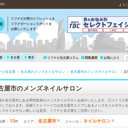
3件）
よう
リフナビが男のリフレッシュ＆
リラクゼーションスポットを
お探しいたします
都
名古屋
東京
リフナビ名古屋コラム
閲覧履歴
お気に入り
ナビ名古屋
名古屋のメンズネイルサロン
名古屋市のメンズネイルサロン
店
古屋市のメンズネイルサロン
屋の名古屋市にある男性歓迎のメンズネイルサロンを紹介いたします。口コミで人
介しております。店鋪リストページでは名古屋市エリアにあるメンズネイルサロンを
ンズネイルサロン探しには是非、リフナビ名古屋をご活用ください。
13
名古屋市
ネイルサロン
結果：
件
エリア：
ジャンル：