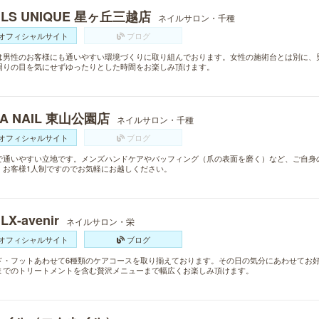
ILS UNIQUE 星ヶ丘三越店
ネイルサロン・千種
オフィシャルサイト
ブログ
は男性のお客様にも通いやすい環境づくりに取り組んでおります。女性の施術台とは別に、
周りの目を気にせずゆったりとした時間をお楽しみ頂けます。
VA NAIL 東山公園店
ネイルサロン・千種
オフィシャルサイト
ブログ
で通いやすい立地です。メンズハンドケアやバッフィング（爪の表面を磨く）など、ご自身
。お客様1人制ですのでお気軽にお越しください。
LX-avenir
ネイルサロン・栄
オフィシャルサイト
ブログ
ド・フットあわせて6種類のケアコースを取り揃えております。その日の気分にあわせてお
までのトリートメントを含む贅沢メニューまで幅広くお楽しみ頂けます。