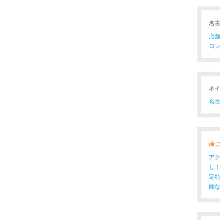
名
店舗
ロン(
ネ
名古
ア
し
定
能