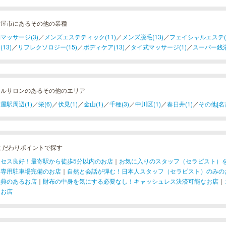
古屋市にあるその他の業種
マッサージ(3)
／
メンズエステティック(11)
／
メンズ脱毛(13)
／
フェイシャルエステ(
13)
／
リフレクソロジー(15)
／
ボディケア(13)
／
タイ式マッサージ(1)
／
スーパー銭湯(
イルサロンのあるその他のエリア
屋駅周辺(1)
／
栄(6)
／
伏見(1)
／
金山(1)
／
千種(3)
／
中川区(1)
／
春日井(1)
／
その他[名古
こだわりポイントで探す
クセス良好！最寄駅から徒歩5分以内のお店
｜
お気に入りのスタッフ（セラピスト）
！専用駐車場完備のお店
｜
自然と会話が弾む！日本人スタッフ（セラピスト）のみの
特典のあるお店
｜
財布の中身を気にする必要なし！キャッシュレス決済可能なお店
｜
なお店