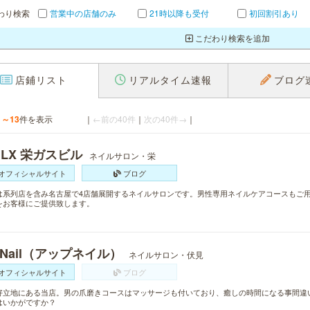
わり検索
営業中の店舗のみ
21時以降も受付
初回割引あり
こだわり検索を追加
店鋪リスト
リアルタイム速報
ブログ
1～13
件を表示
｜
←前の40件
｜
次の40件→
｜
ILX 栄ガスビル
ネイルサロン・栄
オフィシャルサイト
ブログ
は系列店を含み名古屋で4店舗展開するネイルサロンです。男性専用ネイルケアコースもご
をお客様にご提供致します。
 Nail（アップネイル）
ネイルサロン・伏見
オフィシャルサイト
ブログ
好立地にある当店。男の爪磨きコースはマッサージも付いており、癒しの時間になる事間違
はいかがですか？