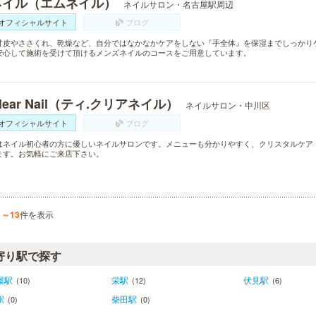
ネイル（エムネイル）
ネイルサロン・名古屋駅周辺
オフィシャルサイト
ブログ
甘皮やささくれ、乾燥など、自分ではなかなかケアをしない『手全体』を保湿までしっかり
安心して施術を受けて頂けるメンズネイルのコースをご用意しています。
Clear Nail（ティ.クリアネイル）
ネイルサロン・中川区
オフィシャルサイト
ブログ
はネイル初心者の方に優しいネイルサロンです。メニューも分かりやすく、クリスタルケア
ます。お気軽にご来店下さい。
1～13
件を表示
寄り駅で探す
屋駅
栄駅
伏見駅
(10)
(12)
(6)
駅
柴田駅
(0)
(0)