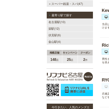
スーパー銭湯・スパ(47)
Ke
最寄り駅で探す
名古屋駅(10)
当店
けま
栄駅(12)
伏見駅(6)
金山駅(4)
Ri
掲載店舗
キャンペーン
クーポン
男性
148
25
2
店
店
件
を添
RY
爪矯
など
今行きたい、人気のメンズエ