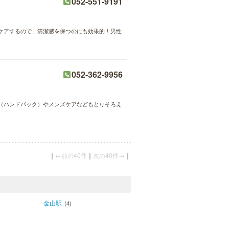
052-551-9191
ケアするので、清潔感を保つのにも効果的！男性
052-362-9956
（ハンドパック）やメンズケアなどもとりそろえ
｜
←前の40件
｜
次の40件→
｜
金山駅
(4)