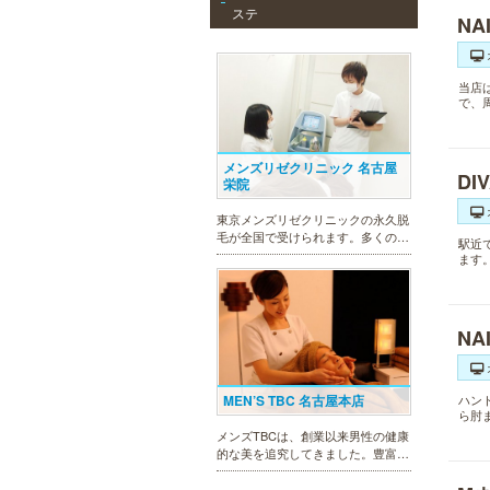
ステ
NA
当店
で、
メンズリゼクリニック 名古屋
DI
栄院
東京メンズリゼクリニックの永久脱
毛が全国で受けられます。多くの男
駅近
性患者様にご支持頂き、新宿1院か
ます
ら始まったメンズリゼクリニック
が、現在では提携院含め全国10院を
展開するクリニックになりました。
NAI
MEN’S TBC 名古屋本店
ハン
ら肘
メンズTBCは、創業以来男性の健康
的な美を追究してきました。豊富な
脱毛メニューを始め、フェイシャル
ケア、下腹引き締め等、各種お得な