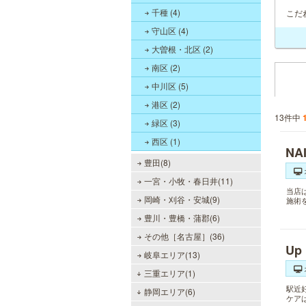
千種 (4)
こだ
守山区 (4)
大曽根・北区 (2)
南区 (2)
中川区 (5)
港区 (2)
13件中
緑区 (3)
西区 (1)
NA
豊田(8)
一宮・小牧・春日井(11)
当店
岡崎・刈谷・安城(9)
施術
豊川・豊橋・蒲郡(6)
その他［名古屋］(36)
Up
岐阜エリア(13)
三重エリア(1)
駅近
静岡エリア(6)
ケア