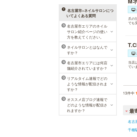
M
体験コースを取り揃えています。選
べる種類の多さで初めての方も安心
名古屋市×ネイルサロンにつ
です。
いてよくある質問
爪の
でも
名古屋市エリアのネイル
Q
サロン紹介ページの使い
ラ・パルレ 名古屋本店
方を教えてください。
T.
ラ・パルレでは、内側からも外側か
ネイルサロンとはなんで
Q
らも健康的に美しく男性をサポー
すか？
ト。脱メタボリックやダイエット、
マッチョコースやにきび内外コー
当店
名古屋市エリアには何店
Q
ス、アロマトリートメント等多彩な
てい
舗紹介されていますか？
メニューをご用意。お得な体験コー
スも多数！
リアルタイム速報でどの
Q
ような情報が配信されま
すか？
13件中
オススメ店ブログ速報で
Q
どのような情報が配信さ
最
れますか？
名古
千種