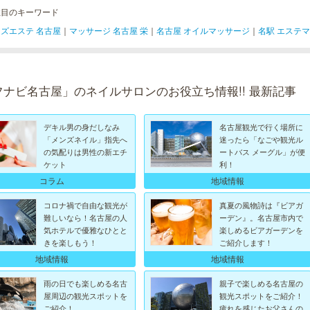
注目のキーワード
ズエステ 名古屋
｜
マッサージ 名古屋 栄
｜
名古屋 オイルマッサージ
｜
名駅 エステ
フナビ名古屋」のネイルサロンのお役立ち情報!! 最新記事
デキル男の身だしなみ
名古屋観光で行く場所に
「メンズネイル」指先へ
迷ったら「なごや観光ル
の気配りは男性の新エチ
ートバス メーグル」が便
ケット
利！
地域情報
コラム
コロナ禍で自由な観光が
真夏の風物詩は『ビアガ
難しいなら！名古屋の人
ーデン』。名古屋市内で
気ホテルで優雅なひとと
楽しめるビアガーデンを
きを楽しもう！
ご紹介します！
地域情報
地域情報
雨の日でも楽しめる名古
親子で楽しめる名古屋の
屋周辺の観光スポットを
観光スポットをご紹介！
ご紹介！
疲れを感じたお父さんの