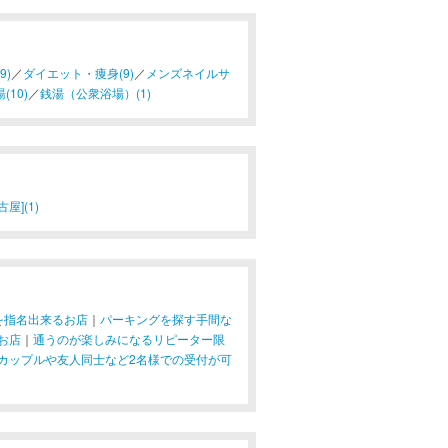
9)
／
ダイエット・痩身(9)
／
メンズネイルサ
10)
／
銭湯（公衆浴場）(1)
屋](1)
を指名出来るお店
｜
パーキングを探す手間な
お店
｜
通うのが楽しみになるリピーター限
カップルや友人同士など2名様での受付が可