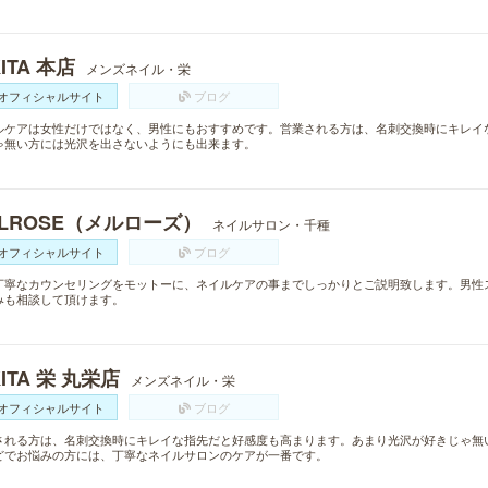
KITA 本店
メンズネイル・栄
オフィシャルサイト
ブログ
ルケアは女性だけではなく、男性にもおすすめです。営業される方は、名刺交換時にキレイ
ゃ無い方には光沢を出さないようにも出来ます。
ELROSE（メルローズ）
ネイルサロン・千種
オフィシャルサイト
ブログ
丁寧なカウンセリングをモットーに、ネイルケアの事までしっかりとご説明致します。男性
みも相談して頂けます。
KITA 栄 丸栄店
メンズネイル・栄
オフィシャルサイト
ブログ
される方は、名刺交換時にキレイな指先だと好感度も高まります。あまり光沢が好きじゃ無
どでお悩みの方には、丁寧なネイルサロンのケアが一番です。