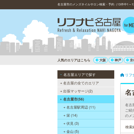
名古屋市のメンズネイルサロン検索・予約（13件中1～1
人気のエリアはこちら
大阪
神戸
京
名古屋エリアで探す
リフ
名古屋の全てのエリア
名
出張マッサージ(2)
名古屋市(56)
名古
名古屋駅周辺 (11)
ご紹
栄 (14)
のメ
伏見 (3)
検索
金山 (5)