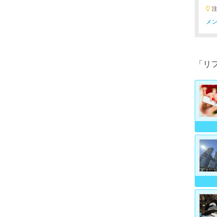
メン
「リ