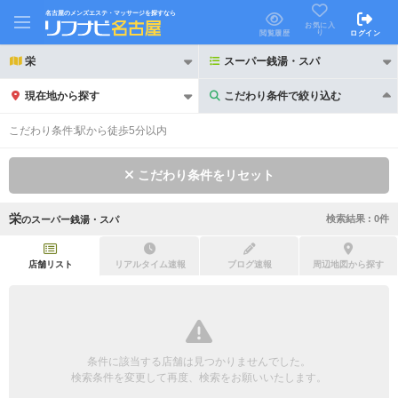
名古屋のメンズエステ・マッサージを探すなら
お気に入
り
閲覧履歴
ログイン
栄
スーパー銭湯・スパ
現在地から探す
こだわり条件で絞り込む
こだわり条件で絞り込む
こだわり条件:
駅から徒歩5分以内
こだわり条件をリセット
栄
検索結果 :
0
件
の
スーパー銭湯・スパ
21時以降も受付
24時以降も受付
初回割引あり
リピーター割引あり
店舗リスト
リアルタイム速報
ブログ速報
周辺地図から探す
団体割引
ポイントカード有
キャッシュレス決済OK
領収証発行可
条件に該当する店舗は見つかりませんでした。
2名様歓迎
団体様歓迎
検索条件を変更して再度、検索をお願いいたします。