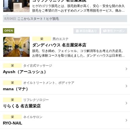
ゴリラクリニック 名古屋栄院
ヒゲのゴリラ脱毛とは、脱毛効果が高く、安心・安全な髭の永久
脱毛をご希望の方へおすすめのメンズ専用脱毛サービス。痛みに
弱い方には医療用麻酔を3種ご用意、医療認可の脱毛機のみを使
8月04日
ここからスタート！ヒゲ脱毛
用。スキンケアも万全です。
OPEN
本日出勤あり
割引クーポン
栄
男のエステ
ダンディハウス 名古屋栄本店
脱毛、引き締め、フェイシャル、コリ解消等をお考えの方必見。
お得な体験コースを取り揃えました。ダンディハウスは日本初の
男性専用エステサロンとして誕生。毎年1万人以上の方が効果を実
感しています。
栄
タイ古式マッサージ
Ayush（アーユッシュ）
栄
オイルトリートメント、ボディケア
mana（マナ）
栄
リフレクソロジー
りらくる 名古屋栄店
栄
ネイルサロン
RYO-NAIL