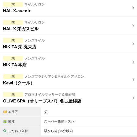
栄
ネイルサロン
NAILX-avenir
栄
ネイルサロン
NAILX 栄ガスビル
栄
メンズネイル
NIKITA 栄 丸栄店
栄
メンズネイル
NIKITA 本店
栄
メンズブラジリアン&ネイルケアサロン
Kewl（クール）
栄
アロマオイルマッサージ＆溶岩浴
OLIVE SPA（オリーブスパ）名古屋錦店
エリア
栄
業種
スーパー銭湯・スパ
こだわり条件
駅から徒歩5分以内