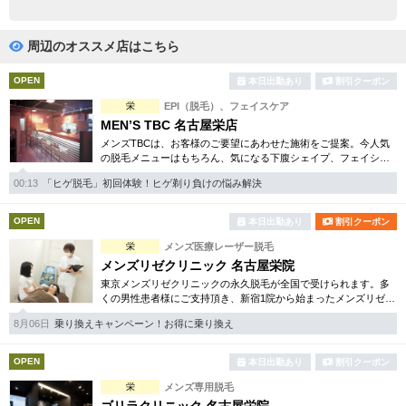
完全個室
半個室あり
ペアルームあり
シャワー室完備
周辺のオススメ店はこちら
フットバスあり
岩盤浴あり
OPEN
本日出勤あり
割引クーポン
栄
EPI（脱毛）、フェイスケア
専用駐車場あり
有資格者在籍
MEN’S TBC 名古屋栄店
メンズTBCは、お客様のご要望にあわせた施術をご提案。今人気
日本人スタッフのみ
女性スタッフのみ
の脱毛メニューはもちろん、気になる下腹シェイプ、フェイシャ
ルケア等初めての方でも安心のお得な体験コースを各種揃えてい
スタッフ指名可
Ｗセラピスト
00:13
「ヒゲ脱毛」初回体験！ヒゲ剃り負けの悩み解決
ます。まずはご体験下さい。
駅から徒歩5分以内
OPEN
本日出勤あり
割引クーポン
栄
メンズ医療レーザー脱毛
こだわり条件を変更
メンズリゼクリニック 名古屋栄院
東京メンズリゼクリニックの永久脱毛が全国で受けられます。多
くの男性患者様にご支持頂き、新宿1院から始まったメンズリゼク
閉じる
リニックが、現在では提携院含め全国10院を展開するクリニック
8月06日
乗り換えキャンペーン！お得に乗り換え
になりました。
OPEN
本日出勤あり
割引クーポン
栄
メンズ専用脱毛