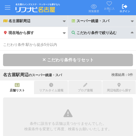
名古屋のメンズエステ・マッサージを探すなら
お気に入
り
閲覧履歴
ログイン
名古屋駅周辺
スーパー銭湯・スパ
現在地から探す
こだわり条件で絞り込む
こだわり条件で絞り込む
こだわり条件:
駅から徒歩5分以内
こだわり条件をリセット
名古屋駅周辺
検索結果 :
0
件
の
スーパー銭湯・スパ
21時以降も受付
24時以降も受付
初回割引あり
リピーター割引あり
店舗リスト
リアルタイム速報
ブログ速報
周辺地図から探す
団体割引
ポイントカード有
キャッシュレス決済OK
領収証発行可
条件に該当する店舗は見つかりませんでした。
2名様歓迎
団体様歓迎
検索条件を変更して再度、検索をお願いいたします。