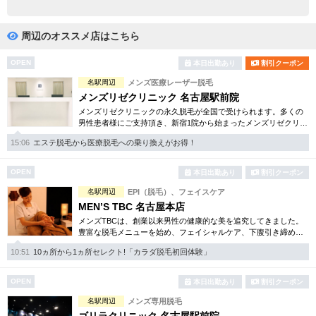
完全個室
半個室あり
ペアルームあり
シャワー室完備
周辺のオススメ店はこちら
フットバスあり
岩盤浴あり
OPEN
本日出勤あり
割引クーポン
名駅周辺
メンズ医療レーザー脱毛
専用駐車場あり
有資格者在籍
メンズリゼクリニック 名古屋駅前院
メンズリゼクリニックの永久脱毛が全国で受けられます。多くの
日本人スタッフのみ
女性スタッフのみ
男性患者様にご支持頂き、新宿1院から始まったメンズリゼクリニ
ックが、現在では提携院含め全国10院を展開するクリニックにな
スタッフ指名可
Ｗセラピスト
15:06
エステ脱毛から医療脱毛への乗り換えがお得！
りました。
駅から徒歩5分以内
OPEN
本日出勤あり
割引クーポン
名駅周辺
EPI（脱毛）、フェイスケア
こだわり条件を変更
MEN’S TBC 名古屋本店
メンズTBCは、創業以来男性の健康的な美を追究してきました。
豊富な脱毛メニューを始め、フェイシャルケア、下腹引き締め
閉じる
等、各種お得な体験コースを取り揃えています。選べる種類の多
10:51
10ヵ所から1ヵ所セレクト!「カラダ脱毛初回体験」
さで初めての方も安心です。
OPEN
本日出勤あり
割引クーポン
名駅周辺
メンズ専用脱毛