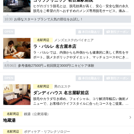
ゴリラクリニック 名古屋駅前院
ヒゲのゴリラ脱毛とは、脱毛効果が高く、安心・安全な髭の永久
脱毛をご希望の方へおすすめのメンズ専用脱毛サービス。痛みに
弱い方には医療用麻酔を3種ご用意、医療認可の脱毛機のみを使
10:30
お得なスタートプランで人気の部位をお試し！
用。スキンケアも万全です。
OPEN
本日出勤あり
割引クーポン
名駅周辺
メンズエステのパイオニア
ラ・パルレ 名古屋本店
ラ・パルレでは、内側からも外側からも健康的に美しく男性をサ
ポート。脱メタボリックやダイエット、マッチョコースやにきび
内外コース、アロマトリートメント等多彩なメニューをご用意。
8月06日
参考価格27500円→初回限定3000円!ニキビケア体験
お得な体験コースも多数！
OPEN
本日出勤あり
割引クーポン
名駅周辺
男のエステ
ダンディハウス 名古屋駅前店
脱毛やカラダ引き締め、フェイシャル、コリ解消等幅広い施術メ
ニューで、お客様のライフスタイルに合ったコースをご提案。各
種お得な体験コースもご用意しています。毎年1万人以上の方がそ
の効果を実感しています。
名駅周辺
銭湯（公衆浴場）
地蔵湯
名駅周辺
ボディケア・リフレクソロジー