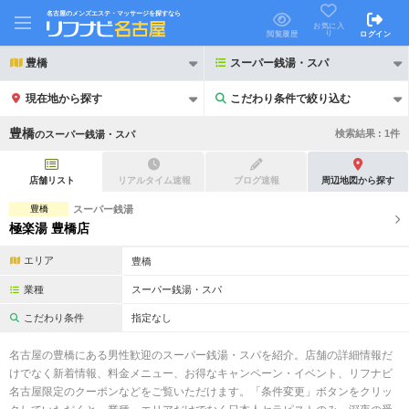
名古屋のメンズエステ・マッサージを探すなら
お気に入
り
閲覧履歴
ログイン
豊橋
スーパー銭湯・スパ
現在地から探す
こだわり条件で絞り込む
こだわり条件で絞り込む
豊橋
検索結果 :
1
件
の
スーパー銭湯・スパ
店舗リスト
リアルタイム速報
ブログ速報
周辺地図から探す
豊橋
スーパー銭湯
極楽湯 豊橋店
21時以降も受付
24時以降も受付
エリア
豊橋
初回割引あり
リピーター割引あり
業種
スーパー銭湯・スパ
団体割引
ポイントカード有
こだわり条件
指定なし
キャッシュレス決済OK
領収証発行可
名古屋の豊橋にある男性歓迎のスーパー銭湯・スパを紹介。店舗の詳細情報だ
けでなく新着情報、料金メニュー、お得なキャンペーン・イベント、リフナビ
2名様歓迎
団体様歓迎
名古屋限定のクーポンなどをご覧いただけます。「条件変更」ボタンをクリッ