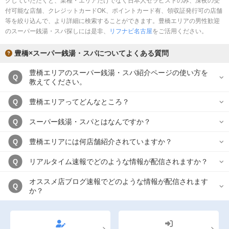
クしていただくと、業種・エリアだけでなく日本人セラピストのみ、深夜の受
完全個室
半個室あり
付可能な店舗、クレジットカードOK、ポイントカード有、領収証発行可の店舗
等を絞り込んで、より詳細に検索することができます。豊橋エリアの男性歓迎
ペアルームあり
シャワー室完備
のスーパー銭湯・スパ探しには是非、
リフナビ名古屋
をご活用ください。
フットバスあり
岩盤浴あり
豊橋×スーパー銭湯・スパについてよくある質問
専用駐車場あり
有資格者在籍
豊橋エリアのスーパー銭湯・スパ紹介ページの使い方を
Q
教えてください。
日本人スタッフのみ
女性スタッフのみ
豊橋エリアってどんなところ？
Q
スタッフ指名可
Ｗセラピスト
スーパー銭湯・スパとはなんですか？
Q
駅から徒歩5分以内
豊橋エリアには何店舗紹介されていますか？
Q
こだわり条件を変更
リアルタイム速報でどのような情報が配信されますか？
Q
閉じる
オススメ店ブログ速報でどのような情報が配信されます
Q
か？