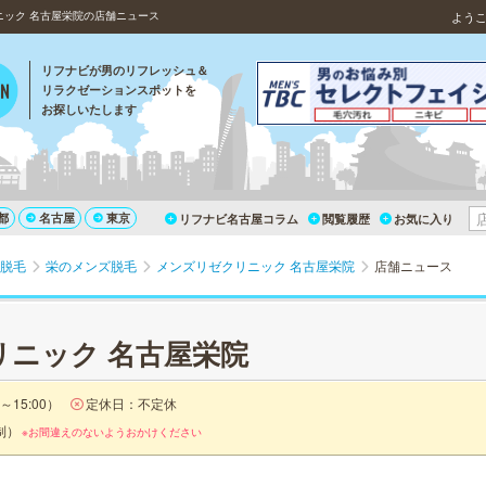
ック 名古屋栄院の店舗ニュース
よう
リフナビが男のリフレッシュ＆
リラクゼーションスポットを
お探しいたします
都
名古屋
東京
リフナビ名古屋コラム
閲覧履歴
お気に入り
脱毛
栄のメンズ脱毛
メンズリゼクリニック 名古屋栄院
店舗ニュース
リニック 名古屋栄院
～15:00）
定休日：不定休
制）
※お間違えのないようおかけください