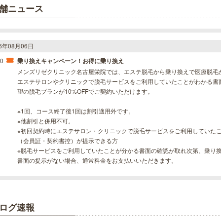
舗ニュース
26年08月06日
30
乗り換えキャンペーン！お得に乗り換え
メンズリゼクリニック名古屋栄院では、エステ脱毛から乗り換えで医療脱毛
エステサロンやクリニックで脱毛サービスをご利用していたことがわかる書
望の脱毛プランが10%OFFでご契約いただけます。
※1回、コース終了後1回は割引適用外です。
※他割引と併用不可。
※初回契約時にエステサロン・クリニックで脱毛サービスをご利用していた
（会員証・契約書控）が提示できる方
※脱毛サービスをご利用していたことが分かる書面の確認が取れ次第、乗り
書面の提示がない場合、通常料金をお支払いいただきます。
ログ速報