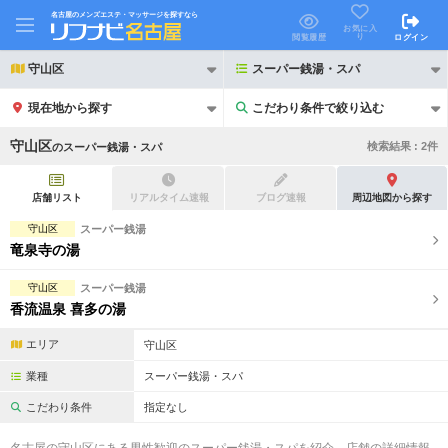
名古屋のメンズエステ・マッサージを探すなら
お気に入
り
閲覧履歴
ログイン
守山区
スーパー銭湯・スパ
現在地から探す
こだわり条件で絞り込む
こだわり条件で絞り込む
守山区
検索結果 :
2
件
の
スーパー銭湯・スパ
店舗リスト
リアルタイム速報
ブログ速報
周辺地図から探す
守山区
スーパー銭湯
竜泉寺の湯
21時以降も受付
24時以降も受付
守山区
スーパー銭湯
初回割引あり
リピーター割引あり
香流温泉 喜多の湯
団体割引
ポイントカード有
エリア
守山区
キャッシュレス決済OK
領収証発行可
業種
スーパー銭湯・スパ
こだわり条件
指定なし
2名様歓迎
団体様歓迎