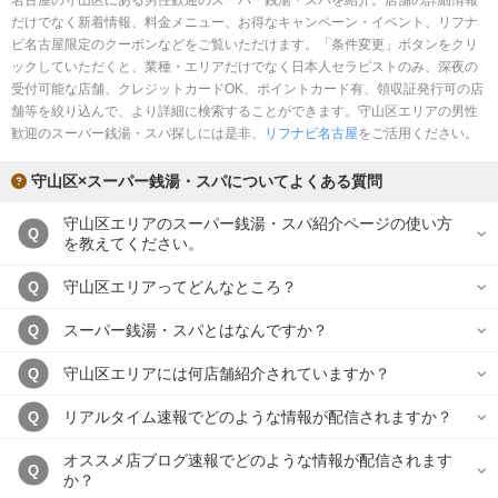
名古屋の守山区にある男性歓迎のスーパー銭湯・スパを紹介。店舗の詳細情報
完全個室
半個室あり
だけでなく新着情報、料金メニュー、お得なキャンペーン・イベント、リフナ
ビ名古屋限定のクーポンなどをご覧いただけます。「条件変更」ボタンをクリ
ペアルームあり
シャワー室完備
ックしていただくと、業種・エリアだけでなく日本人セラピストのみ、深夜の
受付可能な店舗、クレジットカードOK、ポイントカード有、領収証発行可の店
フットバスあり
岩盤浴あり
舗等を絞り込んで、より詳細に検索することができます。守山区エリアの男性
歓迎のスーパー銭湯・スパ探しには是非、
リフナビ名古屋
をご活用ください。
専用駐車場あり
有資格者在籍
守山区×スーパー銭湯・スパについてよくある質問
日本人スタッフのみ
女性スタッフのみ
守山区エリアのスーパー銭湯・スパ紹介ページの使い方
スタッフ指名可
Ｗセラピスト
Q
を教えてください。
駅から徒歩5分以内
守山区エリアってどんなところ？
Q
こだわり条件を変更
スーパー銭湯・スパとはなんですか？
Q
守山区エリアには何店舗紹介されていますか？
Q
閉じる
リアルタイム速報でどのような情報が配信されますか？
Q
オススメ店ブログ速報でどのような情報が配信されます
Q
か？