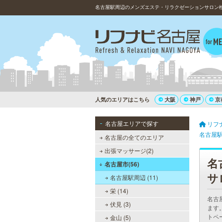
名古屋駅周辺のメンズエステ・リラクゼーションサロン検
人気のエリアはこちら
大阪
神戸
京
名古屋エリアで探す
リフ
名古屋
名古屋の全てのエリア
出張マッサージ(2)
名
名古屋市(56)
サ
名古屋駅周辺 (11)
栄 (14)
名古
伏見 (3)
ます
トペ
金山 (5)