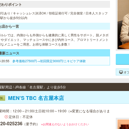
だわりポイント
引あり / キャッシュレス決済OK / 領収証発行可 / 完全個室 / 日本人スタッフ
/ 駅から徒歩5分以内
お店から一言
パルレでは、内側からも外側からも健康的に美しく男性をサポート。脱メタボ
クやダイエット、マッチョコースやにきび内外コース、アロマトリートメント
彩なメニューをご用意。お得な体験コースも多数！
最新ニュース
5 20:55
参考価格27500円→初回限定3000円!ニキビケア体験
オ
屋駅周辺 / JR各線「名古屋駅」より徒歩5分
MEN’S TBC 名古屋本店
EN
業時間：12:00～21:00/土日祝10:00～19:00（※変更になる場合がありま
）
定休日：不定休
120-025236
（要予約）
※お間違えのないようおかけください