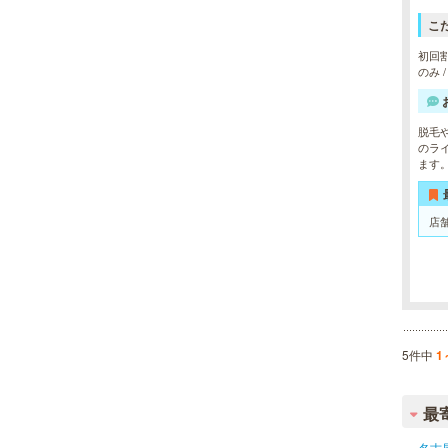
こ
初回割
のみ 
脱毛
のラ
ます
店
5件中
1
最
名古