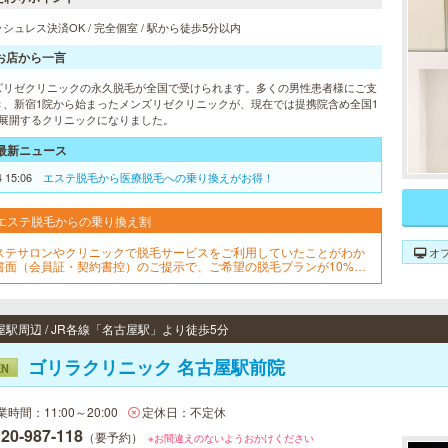
シュレス決済OK / 完全個室 / 駅から徒歩5分以内
お店から一言
ズリゼクリニックの永久脱毛が全国で受けられます。多くの男性患者様にご支
き、新宿1院から始まったメンズリゼクリニックが、現在では提携院含め全国1
を展開するクリニックになりました。
最新ニュース
4 15:06
エステ脱毛から医療脱毛への乗り換えがお得！
エステ脱毛からの乗り換え割
ステサロンやクリニックで脱毛サービスをご利用していたことがわか
オ
書面（会員証・契約書控）のご提示で、ご希望の脱毛プランが10%OF
でご契約可能！※1回、コース終了後1回は割引適用外※他割引と併用不
※新春割期間中は「乗り換え割」使用不可
屋駅周辺 / JR各線「名古屋駅」より徒歩5分
ゴリラクリニック 名古屋駅前院
EN
業時間：11:00～20:00
定休日：不定休
20-987-118
（要予約）
※お間違えのないようおかけください