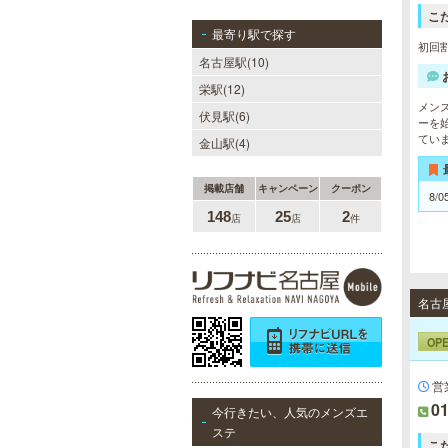
こ
最寄り駅で探す
初回割
名古屋駅(10)
栄駅(12)
メン
伏見駅(6)
ーを
てい
金山駅(4)
掲載店舗
キャンペーン
クーポン
8/0
148
25
2
店
店
件
名古
OP
営
01
今行きたい、人気のメンズエ
ステ
こ