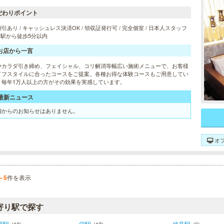
だわりポイント
引あり / キャッシュレス決済OK / 領収証発行可 / 完全個室 / 日本人スタッフ
/ 駅から徒歩5分以内
お店から一言
やカラダ引き締め、フェイシャル、コリ解消等幅広い施術メニューで、お客様
イフスタイルに合ったコースをご提案。各種お得な体験コースもご用意してい
。毎年1万人以上の方がその効果を実感しています。
最新ニュース
舗からのお知らせはありません。
オ
～5
件を表示
寄り駅で探す
屋駅
栄駅
伏見駅