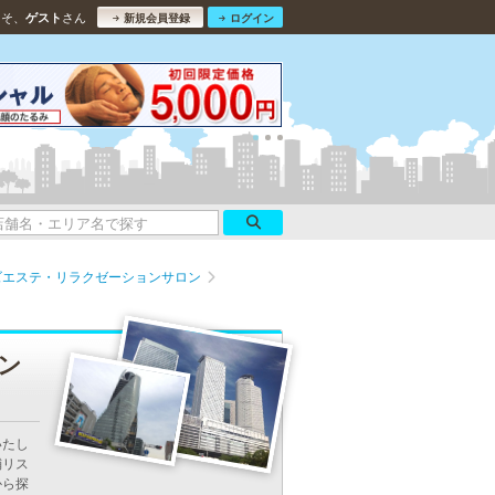
こそ、
さん
ゲスト
新規会員登録
ログイン
ズエステ・リラクゼーションサロン
ン
いたし
鋪リス
から探