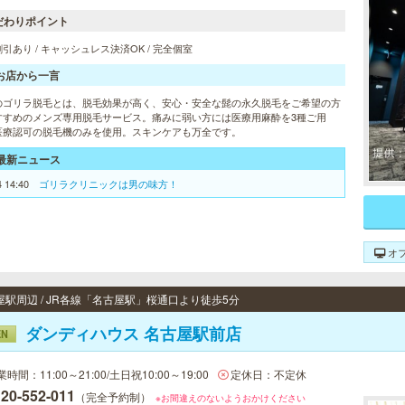
だわりポイント
引あり / キャッシュレス決済OK / 完全個室
お店から一言
のゴリラ脱毛とは、脱毛効果が高く、安心・安全な髭の永久脱毛をご希望の方
すすめのメンズ専用脱毛サービス。痛みに弱い方には医療用麻酔を3種ご用
医療認可の脱毛機のみを使用。スキンケアも万全です。
最新ニュース
4 14:40
ゴリラクリニックは男の味方！
オ
屋駅周辺 / JR各線「名古屋駅」桜通口より徒歩5分
ダンディハウス 名古屋駅前店
EN
時間：11:00～21:00/土日祝10:00～19:00
定休日：不定休
20-552-011
（完全予約制）
※お間違えのないようおかけください