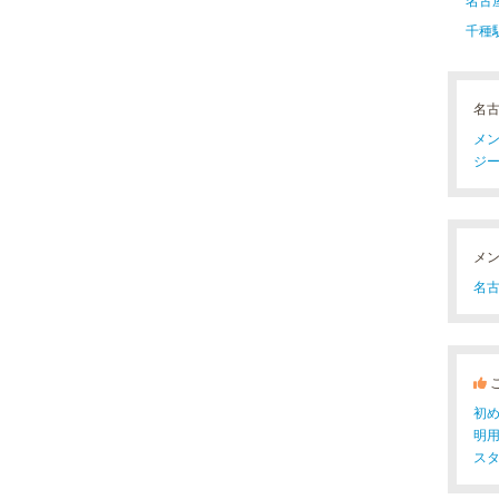
千種
名
メン
ジー
メ
名古
初
明
ス