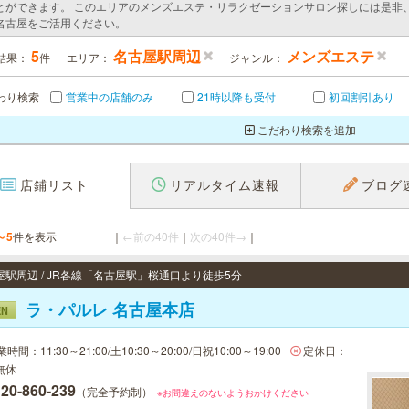
とができます。 このエリアのメンズエステ・リラクゼーションサロン探しには是非
名古屋をご活用ください。
5
名古屋駅周辺
メンズエステ
結果：
件
エリア：
ジャンル：
わり検索
営業中の店舗のみ
21時以降も受付
初回割引あり
こだわり検索を追加
店鋪リスト
リアルタイム速報
ブログ
～5
件を表示
｜
←前の40件
｜
次の40件→
｜
屋駅周辺 / JR各線「名古屋駅」桜通口より徒歩5分
ラ・パルレ 名古屋本店
EN
時間：11:30～21:00/土10:30～20:00/日祝10:00～19:00
定休日：
無休
20-860-239
（完全予約制）
※お間違えのないようおかけください