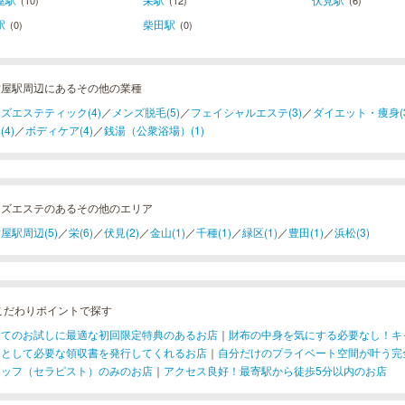
(10)
(12)
(6)
駅
柴田駅
(0)
(0)
古屋駅周辺にあるその他の業種
ズエステティック(4)
／
メンズ脱毛(5)
／
フェイシャルエステ(3)
／
ダイエット・痩身(3
(4)
／
ボディケア(4)
／
銭湯（公衆浴場）(1)
ンズエステのあるその他のエリア
屋駅周辺(5)
／
栄(6)
／
伏見(2)
／
金山(1)
／
千種(1)
／
緑区(1)
／
豊田(1)
／
浜松(3)
こだわりポイントで探す
めてのお試しに最適な初回限定特典のあるお店
｜
財布の中身を気にする必要なし！キ
用として必要な領収書を発行してくれるお店
｜
自分だけのプライベート空間が叶う完
タッフ（セラピスト）のみのお店
｜
アクセス良好！最寄駅から徒歩5分以内のお店