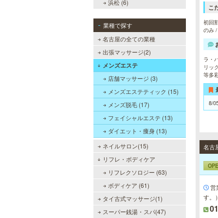
浜松 (6)
こ
初回割
業種で探す
のみ 
名古屋の全ての業種
出張マッサージ(2)
ラ・
メンズエステ
リッ
等多
店舗マッサージ (3)
メンズエステティック (15)
8/0
メンズ脱毛 (17)
フェイシャルエステ (13)
ダイエット・痩身 (13)
ネイルサロン(15)
名古
リフレ・ボディケア
OP
リフレクソロジー (63)
ボディケア (61)
営
す。
タイ古式マッサージ(1)
0
スーパー銭湯・スパ(47)