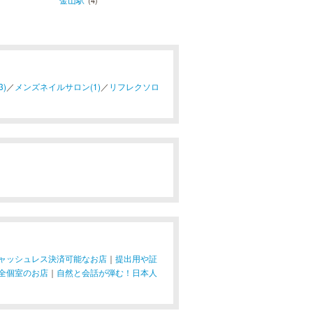
(4)
)
／
メンズネイルサロン(1)
／
リフレクソロ
ャッシュレス決済可能なお店
｜
提出用や証
全個室のお店
｜
自然と会話が弾む！日本人