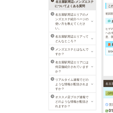
メニューをご用意。お得な体験コー
名古屋駅周辺×メンズエステ
スも多数！
についてよくある質問
こ
初回割
名古屋駅周辺エリアのメ
Q
メンズリゼクリニック 名古屋
ンズエステ紹介ページの
栄院
使い方を教えてくださ
い。
ヒゲ
東京メンズリゼクリニックの永久脱
へお
毛が全国で受けられます。多くの男
名古屋駅周辺エリアって
Q
意、
性患者様にご支持頂き、新宿1院か
どんなところ？
ら始まったメンズリゼクリニック
が、現在では提携院含め全国10院を
メンズエステとはなんで
Q
展開するクリニックになりました。
8/0
すか？
名古屋駅周辺エリアには
Q
何店舗紹介されています
か？
リアルタイム速報でどの
Q
名古
ような情報が配信されま
すか？
OP
オススメ店ブログ速報で
Q
どのような情報が配信さ
営業
れますか？
01