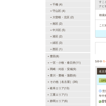
すこ
千種 (4)
ナビ
守山区 (4)
検索
大曽根・北区 (2)
南区 (2)
こだ
中川区 (5)
港区 (2)
緑区 (3)
西区 (1)
豊田(8)
5件中
1
一宮・小牧・春日井(11)
岡崎・刈谷・安城(9)
名古
豊川・豊橋・蒲郡(6)
OP
その他［名古屋］(36)
岐阜エリア(13)
営業
三重エリア(1)
年中
01
静岡エリア(6)