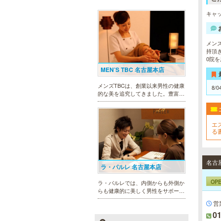
キャッ
メン
持頂
0院
MEN’S TBC 名古屋本店
メンズTBCは、創業以来男性の健康
8/0
的な美を追究してきました。豊富な
脱毛メニューを始め、フェイシャル
ケア、下腹引き締め等、各種お得な
体験コースを取り揃えています。選
エ
べる種類の多さで初めての方も安心
る
です。
F
可
名古
ラ・パルレ 名古屋本店
OP
ラ・パルレでは、内側からも外側か
らも健康的に美しく男性をサポー
ト。脱メタボリックやダイエット、
営
マッチョコースやにきび内外コー
01
ス、アロマトリートメント等多彩な