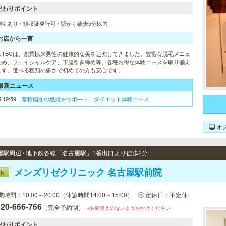
だわりポイント
引あり / 領収証発行可 / 駅から徒歩5分以内
お店から一言
ズTBCは、創業以来男性の健康的な美を追究してきました。豊富な脱毛メニュ
始め、フェイシャルケア、下腹引き締め等、各種お得な体験コースを取り揃え
ます。選べる種類の多さで初めての方も安心です。
最新ニュース
5 19:59
蓄積脂肪の燃焼をサポ―ト！ダイエット体験コース
オ
屋駅周辺 / 地下鉄各線「名古屋駅」1番出口より徒歩2分
メンズリゼクリニック 名古屋駅前院
EN
業時間：10:00～20:00（休診時間14:00～15:00）
定休日：不定休
20-666-766
（完全予約制）
※お間違えのないようおかけください
だわりポイント