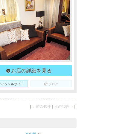
お店の詳細を見る
フィシャルサイト
ブログ
｜
←前の40件
｜
次の40件→
｜
金山駅