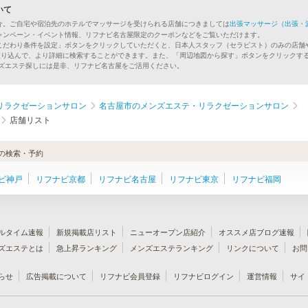
いて
介。ご自宅や宿泊先のホテルでマッサージを受けられる店舗につきましては
出張マッサージ（出張・
ャンペーン・イベント情報、リフナビ名古屋限定のクーポンなどをご覧いただけます。
こだわり条件を設定」ボタンをクリックしていただくと、日本人スタッフ（セラピスト）のみの店舗
絞り込んで、より詳細に検索することができます。また、「周辺地図から探す」ボタンをクリックす
ンズエステ探しには是非、リフナビ名古屋をご活用ください。
リラクゼーションサロン
名古屋市のメンズエステ・リラクゼーションサロン
店舗リスト
の検索・予約
ビ神戸
リフナビ京都
リフナビ名古屋
リフナビ東京
リフナビ福岡
ルタイム速報
新規掲載店リスト
ニューオープン店紹介
オススメ店ブログ速報
ズエステとは
急上昇ランキング
メンズエステランキング
リンクについて
お問
らせ
広告掲載について
リフナビ会員登録
リフナビログイン
運営情報
サイ