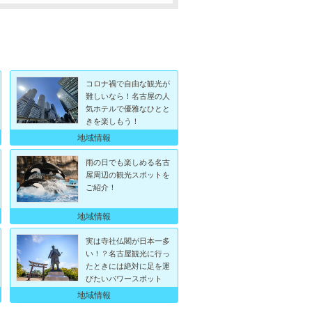
コロナ禍で自由な観光が
難しいなら！名古屋の人
気ホテルで優雅なひとと
きを楽しもう！
地域情報
雨の日でも楽しめる名古
屋周辺の観光スポットを
ご紹介！
地域情報
実は寺社仏閣が日本一多
い！？名古屋観光に行っ
たときには絶対に足を運
びたいパワースポット
地域情報