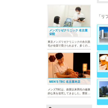
「リ
メンズリゼクリニック 名古屋
栄院
東京メンズリゼクリニックの永久脱
毛が全国で受けられます。多くの男
性患者様にご支持頂き、新宿1院か
ら始まったメンズリゼクリニック
が、現在では提携院含め全国10院を
展開するクリニックになりました。
MEN’S TBC 名古屋本店
メンズTBCは、創業以来男性の健康
的な美を追究してきました。豊富な
脱毛メニューを始め、フェイシャル
ケア、下腹引き締め等、各種お得な
体験コースを取り揃えています。選