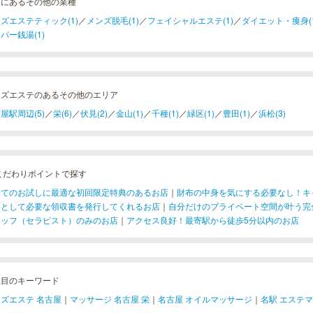
区にあるその他の業種
ズエステティック(1)
／
メンズ脱毛(1)
／
フェイシャルエステ(1)
／
ダイエット・痩身(1
パー銭湯(1)
ンズエステのあるその他のエリア
屋駅周辺(5)
／
栄(6)
／
伏見(2)
／
金山(1)
／
千種(1)
／
緑区(1)
／
豊田(1)
／
浜松(3)
こだわりポイントで探す
めてのお試しに最適な初回限定特典のあるお店
｜
財布の中身を気にする必要なし！キ
用として必要な領収書を発行してくれるお店
｜
自分だけのプライベート空間が叶う完
タッフ（セラピスト）のみのお店
｜
アクセス良好！最寄駅から徒歩5分以内のお店
注目のキーワード
ズエステ 名古屋
｜
マッサージ 名古屋 栄
｜
名古屋 オイルマッサージ
｜
名駅 エステ