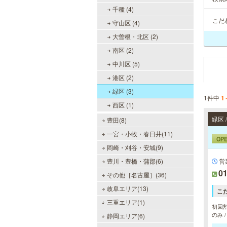
千種 (4)
こだ
守山区 (4)
大曽根・北区 (2)
南区 (2)
中川区 (5)
港区 (2)
緑区 (3)
1件中
1
西区 (1)
緑区
豊田(8)
一宮・小牧・春日井(11)
OP
岡崎・刈谷・安城(9)
豊川・豊橋・蒲郡(6)
営
01
その他［名古屋］(36)
岐阜エリア(13)
こ
三重エリア(1)
初回割
のみ 
静岡エリア(6)