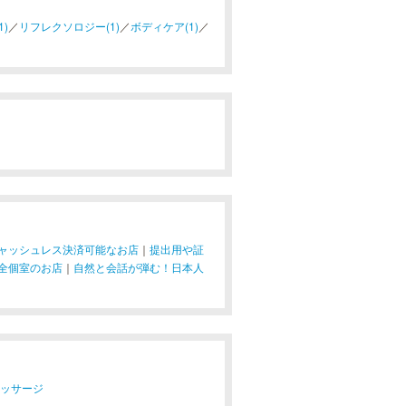
)
／
リフレクソロジー(1)
／
ボディケア(1)
／
ャッシュレス決済可能なお店
｜
提出用や証
全個室のお店
｜
自然と会話が弾む！日本人
マッサージ