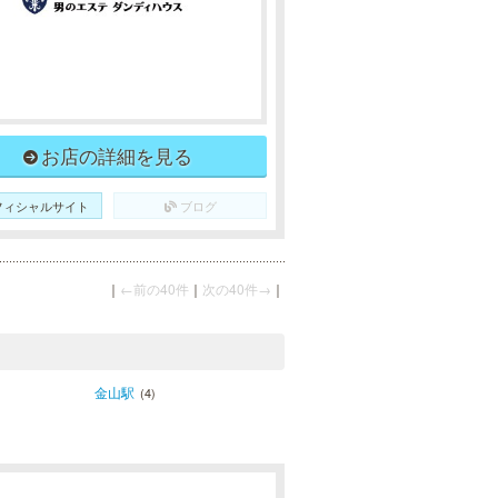
お店の詳細を見る
フィシャルサイト
ブログ
｜
←前の40件
｜
次の40件→
｜
金山駅
(4)