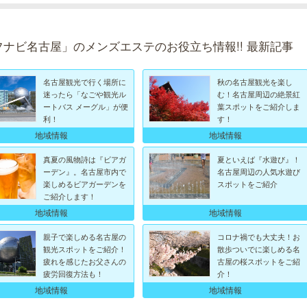
フナビ名古屋」のメンズエステのお役立ち情報!! 最新記事
名古屋観光で行く場所に
秋の名古屋観光を楽し
迷ったら「なごや観光ル
む！名古屋周辺の絶景紅
ートバス メーグル」が便
葉スポットをご紹介しま
利！
す！
地域情報
地域情報
真夏の風物詩は『ビアガ
夏といえば『水遊び』！
ーデン』。名古屋市内で
名古屋周辺の人気水遊び
楽しめるビアガーデンを
スポットをご紹介
ご紹介します！
地域情報
地域情報
親子で楽しめる名古屋の
コロナ禍でも大丈夫！お
観光スポットをご紹介！
散歩ついでに楽しめる名
疲れを感じたお父さんの
古屋の桜スポットをご紹
疲労回復方法も！
介！
地域情報
地域情報