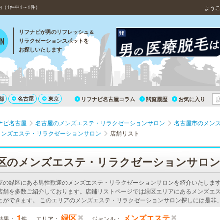
（1件中1～1件）
よう
リフナビが男のリフレッシュ＆
リラクゼーションスポットを
お探しいたします
都
名古屋
東京
リフナビ名古屋コラム
閲覧履歴
お気に入り
ナビ名古屋
名古屋のメンズエステ・リラクゼーションサロン
名古屋市のメン
メンズエステ・リラクゼーションサロン
店舗リスト
区のメンズエステ・リラクゼーションサロ
屋の緑区にある男性歓迎のメンズエステ・リラクゼーションサロンを紹介いたしま
店舗を多数ご紹介しております。店鋪リストページでは緑区エリアにあるメンズエ
とができます。 このエリアのメンズエステ・リラクゼーションサロン探しには是非
1
緑区
メンズエステ
結果：
件
エリア：
ジャンル：