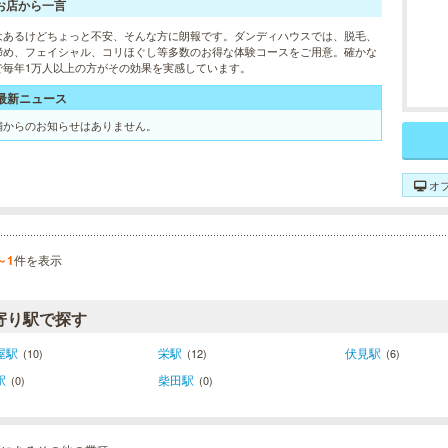
お店から一言
はあるけどちょっと不安、そんな方に朗報です。ダンディハウスでは、脱毛、
締め、フェイシャル、コリほぐし等多数のお得な体験コースをご用意。確かな
で毎年1万人以上の方がその効果を実感しています。
最新ニュース
舗からのお知らせはありません。
オ
～1
件を表示
寄り駅で探す
屋駅
栄駅
伏見駅
(10)
(12)
(6)
駅
柴田駅
(0)
(0)