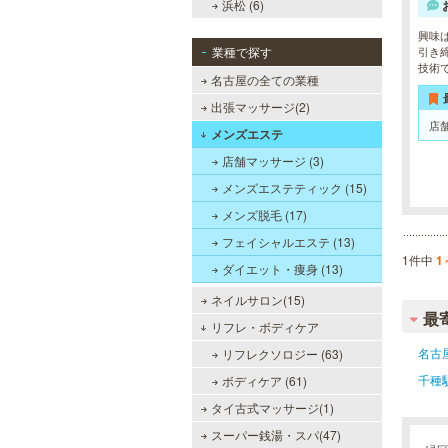
浜松 (6)
興味
業種で探す
引き
技術
名古屋の全ての業種
出張マッサージ(2)
店
メンズエステ
店舗マッサージ (3)
メンズエステティック (15)
メンズ脱毛 (17)
フェイシャルエステ (13)
1件中
1
ダイエット・痩身 (13)
ネイルサロン(15)
最
リフレ・ボディケア
名古
リフレクソロジー (63)
千種
ボディケア (61)
タイ古式マッサージ(1)
スーパー銭湯・スパ(47)