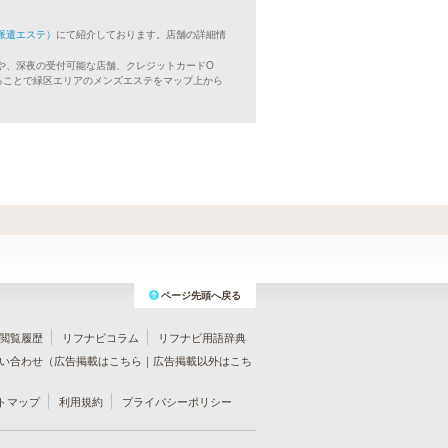
派遣エステ）
にて紹介しております。店舗の詳細情
や、深夜の受付可能な店舗、クレジットカードO
ることで緑区エリアのメンズエステをマップ上から
ページ先頭へ戻る
閲覧履歴
リフナビコラム
リフナビ用語辞典
い合わせ（
広告掲載はこちら
｜
広告掲載以外はこち
トマップ
利用規約
プライバシーポリシー