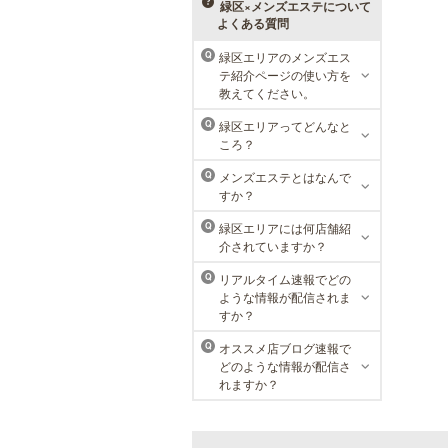
べる種類の多さで初めての方も安心
緑区×メンズエステについて
です。
よくある質問
緑区エリアのメンズエス
Q
テ紹介ページの使い方を
ラ・パルレ 名古屋本店
教えてください。
ラ・パルレでは、内側からも外側か
緑区エリアってどんなと
Q
らも健康的に美しく男性をサポー
ころ？
ト。脱メタボリックやダイエット、
マッチョコースやにきび内外コー
メンズエステとはなんで
Q
ス、アロマトリートメント等多彩な
すか？
メニューをご用意。お得な体験コー
スも多数！
緑区エリアには何店舗紹
Q
介されていますか？
リアルタイム速報でどの
Q
ような情報が配信されま
すか？
オススメ店ブログ速報で
Q
どのような情報が配信さ
れますか？