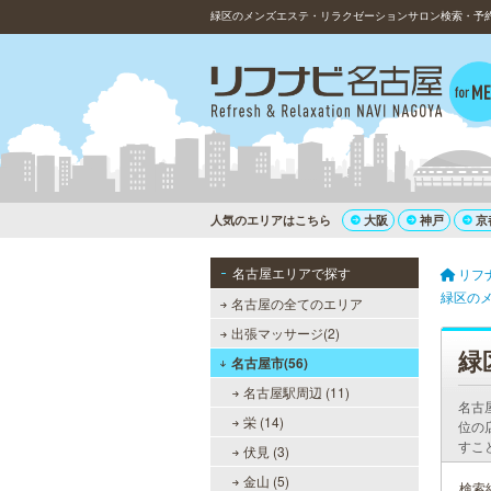
緑区のメンズエステ・リラクゼーションサロン検索・予約
人気のエリアはこちら
大阪
神戸
京
名古屋エリアで探す
リフ
緑区の
名古屋の全てのエリア
出張マッサージ(2)
緑
名古屋市(56)
名古屋駅周辺 (11)
名古
栄 (14)
位の
すこ
伏見 (3)
金山 (5)
検索