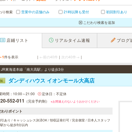
わり検索
営業中の店舗のみ
21時以降も受付
初回割引あり
こだわり検索を追加
店鋪リスト
リアルタイム速報
ブログ
～1
件を表示
｜
←前の40件
｜
次の40件→
｜
 / JR東海道本線「南大高駅」より徒歩3分
ダンディハウス イオンモール大高店
EN
業時間：10:00～21:00
定休日：不定休
20-552-011
（完全予約制）
※お間違えのないようおかけください
だわりポイント
引あり / キャッシュレス決済OK / 領収証発行可 / 完全個室 / 日本人スタッフ
/ 駅から徒歩5分以内