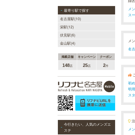
緑
メン
最寄り駅で探す
スー
名古屋駅(10)
栄駅(12)
伏見駅(6)
メ
金山駅(4)
名古
掲載店舗
キャンペーン
クーポン
148
25
2
店
店
件
初
明
ス
今行きたい、人気のメンズエ
メン
ステ