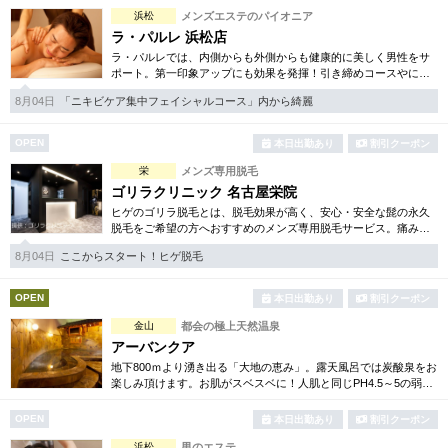
浜松
メンズエステのパイオニア
ラ・パルレ 浜松店
ラ・パルレでは、内側からも外側からも健康的に美しく男性をサ
ポート。第一印象アップにも効果を発揮！引き締めコースやにき
び内外コース、アロマトリートメント等多彩なメニューをご用
8月04日
「ニキビケア集中フェイシャルコース」内から綺麗
意。まずは体験から是非。
OPEN
本日出勤あり
割引クーポン
栄
メンズ専用脱毛
ゴリラクリニック 名古屋栄院
ヒゲのゴリラ脱毛とは、脱毛効果が高く、安心・安全な髭の永久
脱毛をご希望の方へおすすめのメンズ専用脱毛サービス。痛みに
弱い方には医療用麻酔を3種ご用意、医療認可の脱毛機のみを使
8月04日
ここからスタート！ヒゲ脱毛
用。スキンケアも万全です。
OPEN
本日出勤あり
割引クーポン
金山
都会の極上天然温泉
アーバンクア
地下800ｍより湧き出る「大地の恵み」。露天風呂では炭酸泉をお
楽しみ頂けます。お肌がスベスベに！人肌と同じPH4.5～5の弱酸
性のお湯は肌に優しい贅沢な化粧水のよう。美肌効果を最大限に
発揮致します。
OPEN
本日出勤あり
割引クーポン
浜松
男のエステ