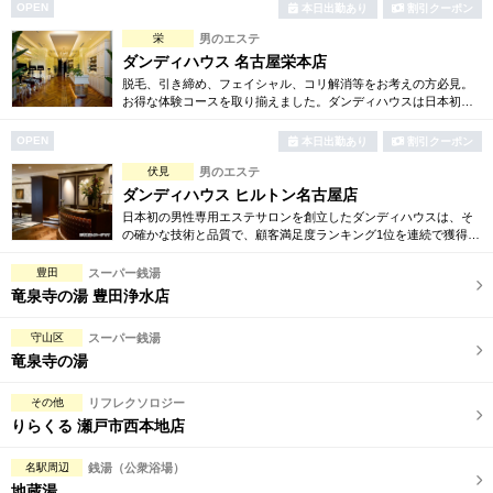
意しております。
OPEN
本日出勤あり
割引クーポン
栄
男のエステ
ダンディハウス 名古屋栄本店
脱毛、引き締め、フェイシャル、コリ解消等をお考えの方必見。
お得な体験コースを取り揃えました。ダンディハウスは日本初の
男性専用エステサロンとして誕生。毎年1万人以上の方が効果を実
感しています。
OPEN
本日出勤あり
割引クーポン
伏見
男のエステ
ダンディハウス ヒルトン名古屋店
日本初の男性専用エステサロンを創立したダンディハウスは、そ
の確かな技術と品質で、顧客満足度ランキング1位を連続で獲得。
引き締め、脱毛、フェイシャル、コリ解消等お得な体験コースを
多数ご用意しております。
豊田
スーパー銭湯
竜泉寺の湯 豊田浄水店
守山区
スーパー銭湯
竜泉寺の湯
その他
リフレクソロジー
りらくる 瀬戸市西本地店
名駅周辺
銭湯（公衆浴場）
地蔵湯