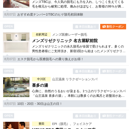
完全個室
半個室あり
メンズTBCは、今人気の脱毛にも力を入れ、しつこく生えてくる
毛を根元から確実に処理。痛みがほぼなく、お客様の99％が満足
されています。脱毛他、フェイシャルケアや引き締め等お得な体
ペアルームあり
シャワー室完備
8月07日
おすすめ度ナンバー1!TBCのヒゲ脱毛初回体験
験コースも各種ご用意。
フットバスあり
岩盤浴あり
OPEN
本日出勤あり
割引クーポン
名駅周辺
メンズ医療レーザー脱毛
専用駐車場あり
有資格者在籍
メンズリゼクリニック 名古屋駅前院
日本人スタッフのみ
メンズリゼクリニックの永久脱毛が全国で受けられます。多くの
女性スタッフのみ
男性患者様にご支持頂き、新宿1院から始まったメンズリゼクリニ
ックが、現在では提携院含め全国10院を展開するクリニックにな
スタッフ指名可
Ｗセラピスト
8月07日
エステ脱毛から医療脱毛への乗り換えがお得！
りました。
駅から徒歩5分以内
OPEN
本日出勤あり
割引クーポン
中川区
山王温泉 リラクゼーションスパ
こだわり条件を変更
喜多の湯
心身に、自然のうるおいが染まる。1つ上のリラクゼーションスパ
「山王温泉 喜多の湯」。本館には数多くのお風呂と岩盤浴があ
閉じる
り、日常を忘れ癒しの空間を楽しんで頂けます。別館は美のフロ
8月07日
10日・20日・30日は山王の日！
アをご用意しております。
OPEN
本日出勤あり
割引クーポン
豊田
EPI（脱毛）、フェイスケア