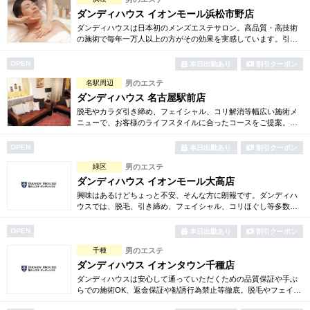
ダンディハウス イオンモール浜松市野店
ダンディハウスは日本初のメンズエステサロン。高品質・高技術
の施術で毎年一万人以上の方がその効果を実感しています。引き
締め・脱毛・フェイシャル・ブライダルエステ等初回割引も豊富
に取り揃えています。
OPEN
本日出勤あり
割引クーポン
名駅周辺
男のエステ
ダンディハウス 名古屋駅前店
脱毛やカラダ引き締め、フェイシャル、コリ解消等幅広い施術メ
ニューで、お客様のライフスタイルに合ったコースをご提案。各
種お得な体験コースもご用意しています。毎年1万人以上の方がそ
の効果を実感しています。
OPEN
本日出勤あり
割引クーポン
緑区
男のエステ
ダンディハウス イオンモール大高店
興味はあるけどちょっと不安、そんな方に朗報です。ダンディハ
ウスでは、脱毛、引き締め、フェイシャル、コリほぐし等多数の
お得な体験コースをご用意。確かな技術で毎年1万人以上の方がそ
の効果を実感しています。
OPEN
本日出勤あり
割引クーポン
千種
男のエステ
ダンディハウス イオンタウン千種店
ダンディハウスは安心して通っていただくための品質保証や手ぶ
らでの施術OK、返金保証や勧誘行為禁止等徹底。脱毛やフェイシ
ャル、引き締め、コリ解消等豊富でお得な体験コースも多数ご用