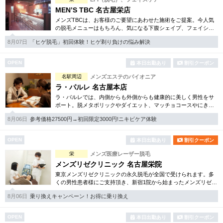
MEN’S TBC 名古屋栄店
メンズTBCは、お客様のご要望にあわせた施術をご提案。今人気
の脱毛メニューはもちろん、気になる下腹シェイプ、フェイシャ
ルケア等初めての方でも安心のお得な体験コースを各種揃えてい
8月07日
「ヒゲ脱毛」初回体験！ヒゲ剃り負けの悩み解決
ます。まずはご体験下さい。
OPEN
本日出勤あり
割引クーポン
名駅周辺
メンズエステのパイオニア
ラ・パルレ 名古屋本店
ラ・パルレでは、内側からも外側からも健康的に美しく男性をサ
ポート。脱メタボリックやダイエット、マッチョコースやにきび
内外コース、アロマトリートメント等多彩なメニューをご用意。
8月06日
参考価格27500円→初回限定3000円!ニキビケア体験
お得な体験コースも多数！
OPEN
本日出勤あり
割引クーポン
栄
メンズ医療レーザー脱毛
メンズリゼクリニック 名古屋栄院
東京メンズリゼクリニックの永久脱毛が全国で受けられます。多
くの男性患者様にご支持頂き、新宿1院から始まったメンズリゼク
リニックが、現在では提携院含め全国10院を展開するクリニック
8月06日
乗り換えキャンペーン！お得に乗り換え
になりました。
OPEN
本日出勤あり
割引クーポン