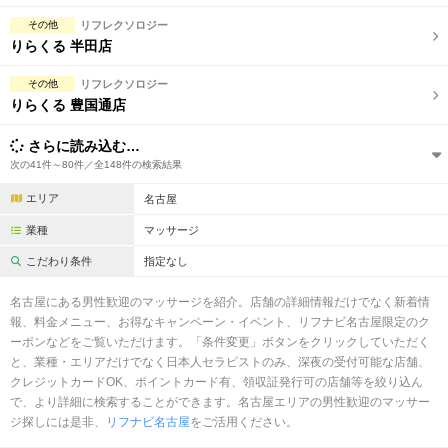
その他
リフレクソロジー
りらくる 半田店
その他
リフレクソロジー
りらくる 豊国通店
さらに読み込む…
次の41件～80件／全148件の検索結果
エリア
名古屋
業種
マッサージ
こだわり条件
指定なし
名古屋にある男性歓迎のマッサージを紹介。店舗の詳細情報だけでなく新着情
報、料金メニュー、お得なキャンペーン・イベント、リフナビ名古屋限定のク
ーポンなどをご覧いただけます。「条件変更」ボタンをクリックしていただく
と、業種・エリアだけでなく日本人セラピストのみ、深夜の受付可能な店舗、
クレジットカードOK、ポイントカード有、領収証発行可の店舗等を絞り込ん
で、より詳細に検索することができます。名古屋エリアの男性歓迎のマッサー
ジ探しには是非、
リフナビ名古屋
をご活用ください。