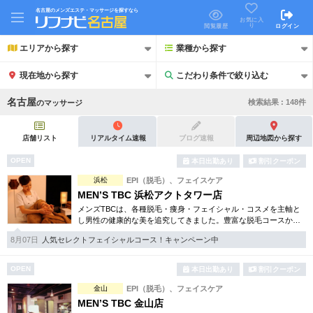
名古屋のメンズエステ・マッサージを探すなら
お気に入
り
閲覧履歴
ログイン
エリアから探す
業種から探す
現在地から探す
こだわり条件で絞り込む
こだわり条件で絞り込む
名古屋
検索結果 :
148
件
の
マッサージ
店舗リスト
リアルタイム速報
ブログ速報
周辺地図から探す
OPEN
本日出勤あり
割引クーポン
21時以降も受付
浜松
EPI（脱毛）、フェイスケア
24時以降も受付
MEN’S TBC 浜松アクトタワー店
初回割引あり
リピーター割引あり
メンズTBCは、各種脱毛・痩身・フェイシャル・コスメを主軸と
し男性の健康的な美を追究してきました。豊富な脱毛コースから
フェイシャル、ダイエット等幅広いメニューを取り揃えていま
団体割引
ポイントカード有
8月07日
人気セレクトフェイシャルコース！キャンペーン中
す。初回割引コースも多彩。
キャッシュレス決済OK
領収証発行可
OPEN
本日出勤あり
割引クーポン
金山
EPI（脱毛）、フェイスケア
2名様歓迎
団体様歓迎
MEN’S TBC 金山店