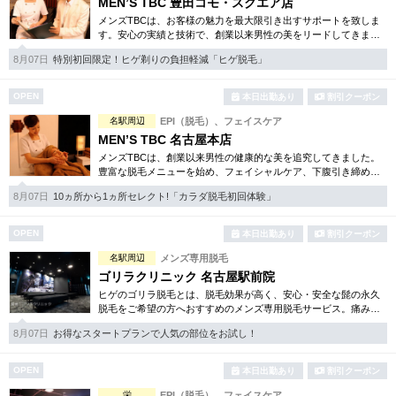
MEN’S TBC 豊田コモ・スクエア店
メンズTBCは、お客様の魅力を最大限引き出すサポートを致しま
す。安心の実績と技術で、創業以来男性の美をリードしてきまし
た。人気のメンズ脱毛をはじめ、フェイシャルケア、引き締め等
8月07日
特別初回限定！ヒゲ剃りの負担軽減「ヒゲ脱毛」
お得な体験コースも多数。
OPEN
本日出勤あり
割引クーポン
名駅周辺
EPI（脱毛）、フェイスケア
MEN’S TBC 名古屋本店
メンズTBCは、創業以来男性の健康的な美を追究してきました。
豊富な脱毛メニューを始め、フェイシャルケア、下腹引き締め
等、各種お得な体験コースを取り揃えています。選べる種類の多
8月07日
10ヵ所から1ヵ所セレクト!「カラダ脱毛初回体験」
さで初めての方も安心です。
OPEN
本日出勤あり
割引クーポン
名駅周辺
メンズ専用脱毛
ゴリラクリニック 名古屋駅前院
ヒゲのゴリラ脱毛とは、脱毛効果が高く、安心・安全な髭の永久
脱毛をご希望の方へおすすめのメンズ専用脱毛サービス。痛みに
弱い方には医療用麻酔を3種ご用意、医療認可の脱毛機のみを使
8月07日
お得なスタートプランで人気の部位をお試し！
用。スキンケアも万全です。
OPEN
本日出勤あり
割引クーポン
栄
EPI（脱毛）、フェイスケア