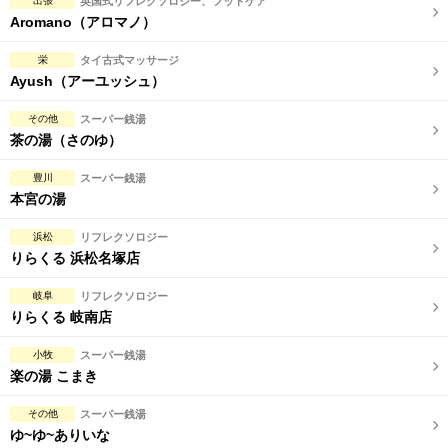
出張
英国式リフレクソロジー、フットケア
Aromano（アロマノ）
栄
タイ古式マッサージ
Ayush（アーユッシュ）
その他
スーパー銭湯
茶の湯（さのゆ）
豊川
スーパー銭湯
本宮の湯
浜松
リフレクソロジー
りらくる 浜松名塚店
岐阜
リフレクソロジー
りらくる 岐南店
小牧
スーパー銭湯
楽の湯 こまき
その他
スーパー銭湯
ゆ~ゆ~ありいな