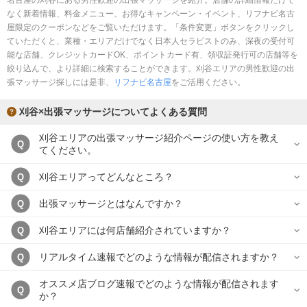
名古屋の刈谷にある男性歓迎の出張マッサージを紹介。店舗の詳細情報だけで
完全個室
半個室あり
なく新着情報、料金メニュー、お得なキャンペーン・イベント、リフナビ名古
屋限定のクーポンなどをご覧いただけます。「条件変更」ボタンをクリックし
ペアルームあり
シャワー室完備
ていただくと、業種・エリアだけでなく日本人セラピストのみ、深夜の受付可
能な店舗、クレジットカードOK、ポイントカード有、領収証発行可の店舗等を
フットバスあり
岩盤浴あり
絞り込んで、より詳細に検索することができます。刈谷エリアの男性歓迎の出
張マッサージ探しには是非、
リフナビ名古屋
をご活用ください。
専用駐車場あり
有資格者在籍
刈谷×出張マッサージについてよくある質問
日本人スタッフのみ
女性スタッフのみ
刈谷エリアの出張マッサージ紹介ページの使い方を教え
スタッフ指名可
Ｗセラピスト
Q
てください。
駅から徒歩5分以内
刈谷エリアってどんなところ？
Q
こだわり条件を変更
出張マッサージとはなんですか？
Q
刈谷エリアには何店舗紹介されていますか？
Q
閉じる
リアルタイム速報でどのような情報が配信されますか？
Q
オススメ店ブログ速報でどのような情報が配信されます
Q
か？