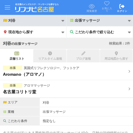
名古屋のメンズエステ・マッサージを探すなら
お気に入
り
閲覧履歴
ログイン
刈谷
出張マッサージ
現在地から探す
こだわり条件で絞り込む
こだわり条件で絞り込む
刈谷
検索結果 :
2
件
の
出張マッサージ
店舗リスト
リアルタイム速報
ブログ速報
周辺地図から探す
出張
英国式リフレクソロジー、フットケア
Aromano（アロマノ）
21時以降も受付
24時以降も受付
出張
アロママッサージ
初回割引あり
リピーター割引あり
名古屋コリトリ堂
団体割引
ポイントカード有
エリア
刈谷
キャッシュレス決済OK
領収証発行可
業種
出張マッサージ
こだわり条件
指定なし
2名様歓迎
団体様歓迎