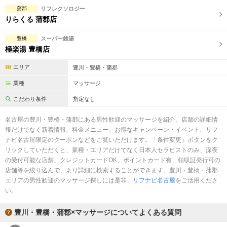
完全個室
半個室あり
蒲郡
リフレクソロジー
りらくる 蒲郡店
ペアルームあり
シャワー室完備
豊橋
スーパー銭湯
フットバスあり
岩盤浴あり
極楽湯 豊橋店
専用駐車場あり
有資格者在籍
エリア
豊川・豊橋・蒲郡
日本人スタッフのみ
女性スタッフのみ
業種
マッサージ
こだわり条件
指定なし
スタッフ指名可
Ｗセラピスト
名古屋の豊川・豊橋・蒲郡にある男性歓迎のマッサージを紹介。店舗の詳細情
駅から徒歩5分以内
報だけでなく新着情報、料金メニュー、お得なキャンペーン・イベント、リフ
ナビ名古屋限定のクーポンなどをご覧いただけます。「条件変更」ボタンをク
こだわり条件を変更
リックしていただくと、業種・エリアだけでなく日本人セラピストのみ、深夜
の受付可能な店舗、クレジットカードOK、ポイントカード有、領収証発行可の
店舗等を絞り込んで、より詳細に検索することができます。豊川・豊橋・蒲郡
閉じる
エリアの男性歓迎のマッサージ探しには是非、
リフナビ名古屋
をご活用くださ
い。
豊川・豊橋・蒲郡×マッサージについてよくある質問