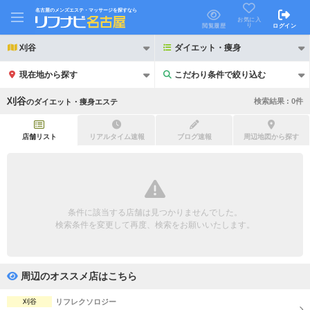
名古屋のメンズエステ・マッサージを探すなら
お気に入
り
閲覧履歴
ログイン
刈谷
ダイエット・痩身
現在地から探す
こだわり条件で絞り込む
こだわり条件で絞り込む
刈谷
検索結果 :
0
件
の
ダイエット・痩身エステ
店舗リスト
リアルタイム速報
ブログ速報
周辺地図から探す
21時以降も受付
24時以降も受付
初回割引あり
リピーター割引あり
条件に該当する店舗は見つかりませんでした。
検索条件を変更して再度、検索をお願いいたします。
団体割引
ポイントカード有
キャッシュレス決済OK
領収証発行可
周辺のオススメ店はこちら
2名様歓迎
団体様歓迎
刈谷
リフレクソロジー