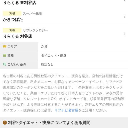
完全個室
半個室あり
りらくる 東刈谷店
ペアルームあり
シャワー室完備
刈谷
スーパー銭湯
かきつばた
フットバスあり
岩盤浴あり
刈谷
リフレクソロジー
専用駐車場あり
有資格者在籍
りらくる 刈谷店
日本人スタッフのみ
女性スタッフのみ
エリア
刈谷
業種
ダイエット・痩身
スタッフ指名可
Ｗセラピスト
こだわり条件
指定なし
駅から徒歩5分以内
名古屋の刈谷にある男性歓迎のダイエット・痩身を紹介。店舗の詳細情報だけ
でなく新着情報、料金メニュー、お得なキャンペーン・イベント、リフナビ名
こだわり条件を変更
古屋限定のクーポンなどをご覧いただけます。「条件変更」ボタンをクリック
していただくと、業種・エリアだけでなく日本人セラピストのみ、深夜の受付
閉じる
可能な店舗、クレジットカードOK、ポイントカード有、領収証発行可の店舗等
を絞り込んで、より詳細に検索することができます。刈谷エリアの男性歓迎の
ダイエット・痩身探しには是非、
リフナビ名古屋
をご活用ください。
刈谷×ダイエット・痩身についてよくある質問