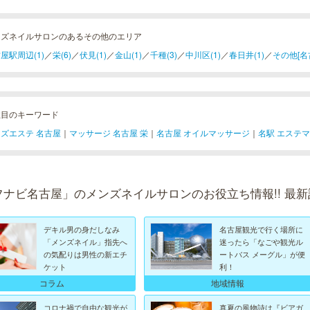
ンズネイルサロンのあるその他のエリア
屋駅周辺(1)
／
栄(6)
／
伏見(1)
／
金山(1)
／
千種(3)
／
中川区(1)
／
春日井(1)
／
その他[名古
注目のキーワード
ズエステ 名古屋
｜
マッサージ 名古屋 栄
｜
名古屋 オイルマッサージ
｜
名駅 エステ
フナビ名古屋」のメンズネイルサロンのお役立ち情報!! 最新
デキル男の身だしなみ
名古屋観光で行く場所に
「メンズネイル」指先へ
迷ったら「なごや観光ル
の気配りは男性の新エチ
ートバス メーグル」が便
ケット
利！
地域情報
コラム
コロナ禍で自由な観光が
真夏の風物詩は『ビアガ