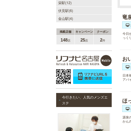
栄駅(12)
伏見駅(6)
竜
金山駅(4)
掲載店舗
キャンペーン
クーポン
今日
っく
148
25
2
店
店
件
お
日本
アバ
今行きたい、人気のメンズエ
ほ
ステ
源泉
かん