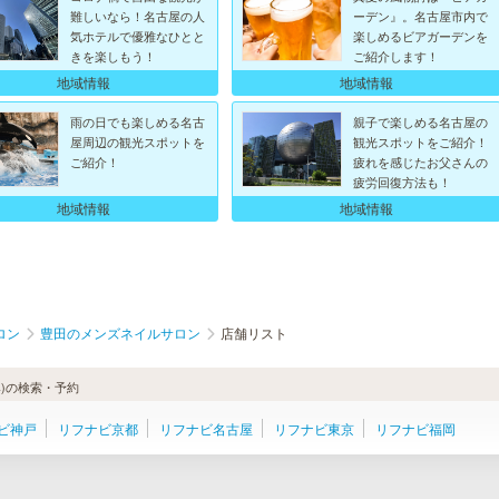
難しいなら！名古屋の人
ーデン』。名古屋市内で
気ホテルで優雅なひとと
楽しめるビアガーデンを
きを楽しもう！
ご紹介します！
地域情報
地域情報
雨の日でも楽しめる名古
親子で楽しめる名古屋の
屋周辺の観光スポットを
観光スポットをご紹介！
ご紹介！
疲れを感じたお父さんの
疲労回復方法も！
地域情報
地域情報
ロン
豊田のメンズネイルサロン
店舗リスト
)の検索・予約
ビ神戸
リフナビ京都
リフナビ名古屋
リフナビ東京
リフナビ福岡