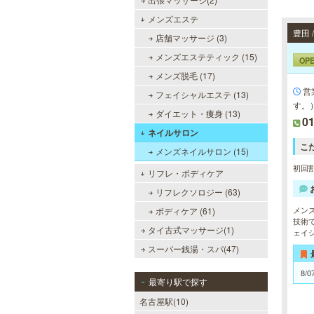
メンズエステ
豊田
店舗マッサージ (3)
メンズエステティック (15)
OP
メンズ脱毛 (17)
営
フェイシャルエステ (13)
す。
ダイエット・痩身 (13)
0
ネイルサロン
こ
メンズネイルサロン (15)
初回割
リフレ・ボディケア
リフレクソロジー (63)
メン
ボディケア (61)
技術
タイ古式マッサージ(1)
ェイ
スーパー銭湯・スパ(47)
8/0
最寄り駅で探す
名古屋駅(10)