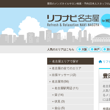
豊田のメンズネイルサロン検索・予約(日本人スタッフの
人気のエリアはこちら
大阪
神戸
京
名古屋エリアで探す
リフ
名古屋の全てのエリア
豊
出張マッサージ(2)
名古屋市(56)
名古
名古屋駅周辺 (11)
人気
栄 (14)
るメ
には
伏見 (3)
金山 (5)
検索