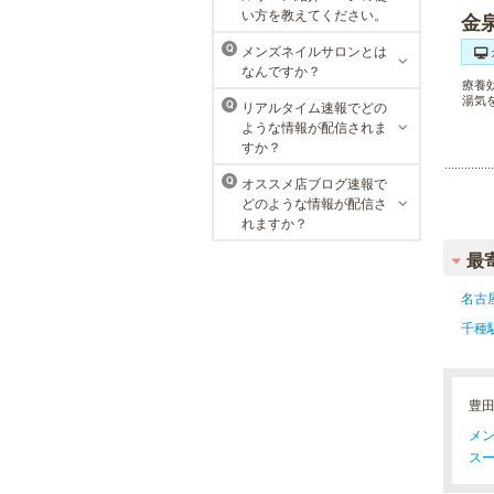
MEN’S TBC 名古屋本店
い方を教えてください。
金
メンズTBCは、創業以来男性の健康
メンズネイルサロンとは
Q
的な美を追究してきました。豊富な
なんですか？
脱毛メニューを始め、フェイシャル
療養
ケア、下腹引き締め等、各種お得な
湯気
リアルタイム速報でどの
Q
体験コースを取り揃えています。選
ような情報が配信されま
べる種類の多さで初めての方も安心
すか？
です。
オススメ店ブログ速報で
Q
どのような情報が配信さ
れますか？
最
名古
千種
豊
メン
スー