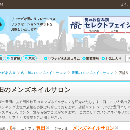
み)
よう
リフナビが男のリフレッシュ＆
リラクゼーションスポットを
お探しいたします
都
名古屋
東京
リフナビ名古屋コラム
閲覧履歴
お気に入り
ナビ名古屋
名古屋のメンズネイルサロン
豊田のメンズネイルサロン
店舗リ
田のメンズネイルサロン
屋の豊田にある男性歓迎のメンズネイルサロンを紹介いたします。口コミで人気の
ランキング上位の店舗を多数ご紹介しております。店鋪リストページでは豊田エリ
ンズネイルサロンを一覧から探すことができます。 このエリアのメンズネイルサロ
是非、リフナビ名古屋をご活用ください。
0
豊田
メンズネイルサロン
結果：
件
エリア：
ジャンル：