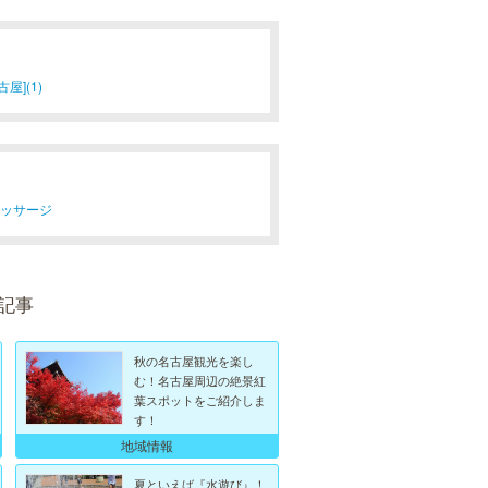
屋](1)
マッサージ
記事
秋の名古屋観光を楽し
む！名古屋周辺の絶景紅
葉スポットをご紹介しま
す！
地域情報
夏といえば『水遊び』！