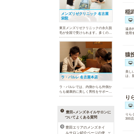
稲
メンズリゼクリニック 名古屋
栄院
東京メンズリゼクリニックの永久脱
遠赤
毛が全国で受けられます。多くの男
使用
性患者様にご支持頂き、新宿1院か
ら始まったメンズリゼクリニック
が、現在では提携院含め全国10院を
展開するクリニックになりました。
猿
美し
は、
ラ・パルレ 名古屋本店
ラ・パルレでは、内側からも外側か
らも健康的に美しく男性をサポー
り
ト。脱メタボリックやダイエット、
マッチョコースやにきび内外コー
ス、アロマトリートメント等多彩な
メニューをご用意。お得な体験コー
豊田×メンズネイルサロンに
りら
スも多数！
ついてよくある質問
30
豊田エリアのメンズネイ
Q
ルサロン紹介ページの使