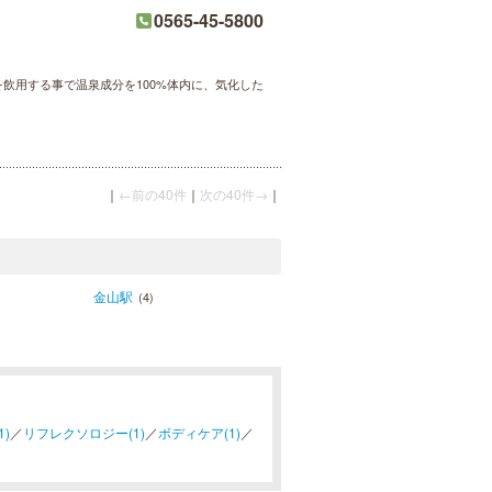
0565-45-5800
飲用する事で温泉成分を100%体内に、気化した
｜
←前の40件
｜
次の40件→
｜
金山駅
(4)
)
／
リフレクソロジー(1)
／
ボディケア(1)
／