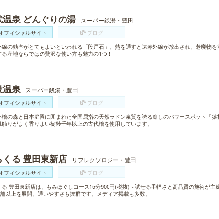
武温泉 どんぐりの湯
スーパー銭湯・豊田
オフィシャルサイト
ブログ
外線の効率がとてもよいといわれる「段戸石」。熱を通すと遠赤外線が放出され、老廃物を
する産地ならではの贅沢な使い方も魅力の1つ！
投温泉
スーパー銭湯・豊田
オフィシャルサイト
ブログ
い檜の森と日本庭園に囲まれた全国屈指の天然ラドン泉質を誇る癒しのパワースポット「猿
肌触りがよく香りよい樹齢千年以上の古代檜を使用しています。
らくる 豊田東新店
リフレクソロジー・豊田
オフィシャルサイト
ブログ
くる 豊田東新店は、もみほぐしコース15分900円(税抜)～試せる手軽さと高品質の施術が
0店舗以上を展開、通いやすさも抜群です。メディア掲載も多数。