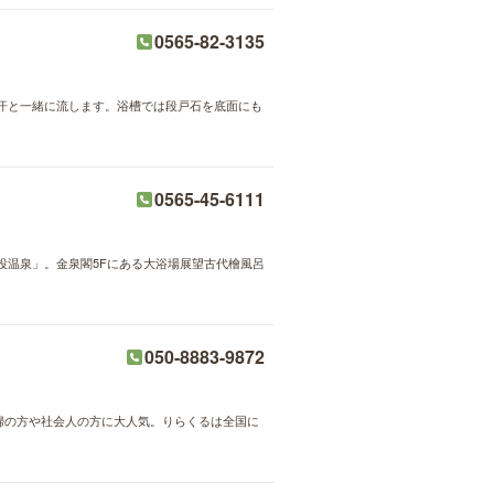
0565-82-3135
汗と一緒に流します。浴槽では段戸石を底面にも
0565-45-6111
投温泉」。金泉閣5Fにある大浴場展望古代檜風呂
050-8883-9872
主婦の方や社会人の方に大人気。りらくるは全国に