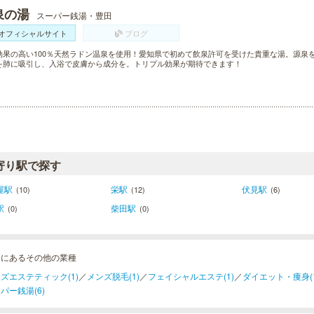
泉の湯
スーパー銭湯・豊田
オフィシャルサイト
ブログ
効果の高い100％天然ラドン温泉を使用！愛知県で初めて飲泉許可を受けた貴重な湯。源泉を
を肺に吸引し、入浴で皮膚から成分を。トリプル効果が期待できます！
寄り駅で探す
屋駅
栄駅
伏見駅
(10)
(12)
(6)
駅
柴田駅
(0)
(0)
田にあるその他の業種
ズエステティック(1)
／
メンズ脱毛(1)
／
フェイシャルエステ(1)
／
ダイエット・痩身(1
パー銭湯(6)