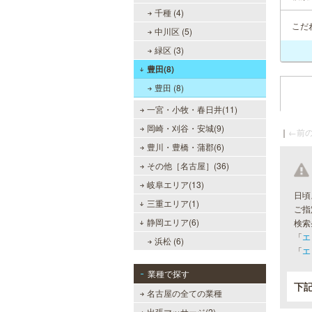
千種 (4)
こだ
中川区 (5)
緑区 (3)
豊田(8)
豊田 (8)
一宮・小牧・春日井(11)
岡崎・刈谷・安城(9)
｜
←前の
豊川・豊橋・蒲郡(6)
その他［名古屋］(36)
岐阜エリア(13)
日頃
三重エリア(1)
ご指
静岡エリア(6)
検索
「
エ
浜松 (6)
「
エ
業種で探す
下
名古屋の全ての業種
出張マッサージ(2)