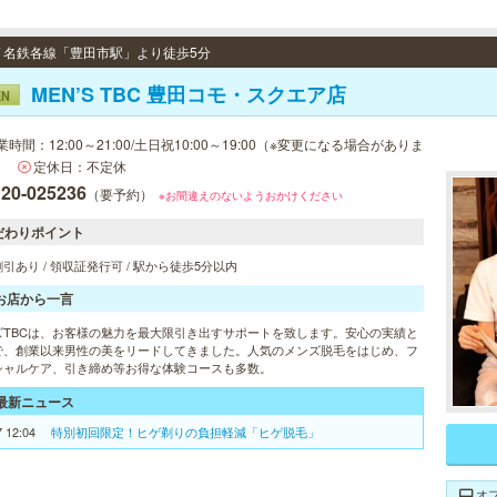
 / 名鉄各線「豊田市駅」より徒歩5分
MEN’S TBC 豊田コモ・スクエア店
EN
業時間：12:00～21:00/土日祝10:00～19:00（※変更になる場合がありま
）
定休日：不定休
120-025236
（要予約）
※お間違えのないようおかけください
だわりポイント
引あり / 領収証発行可 / 駅から徒歩5分以内
お店から一言
ズTBCは、お客様の魅力を最大限引き出すサポートを致します。安心の実績と
で、創業以来男性の美をリードしてきました。人気のメンズ脱毛をはじめ、フ
シャルケア、引き締め等お得な体験コースも多数。
最新ニュース
7 12:04
特別初回限定！ヒゲ剃りの負担軽減「ヒゲ脱毛」
オ