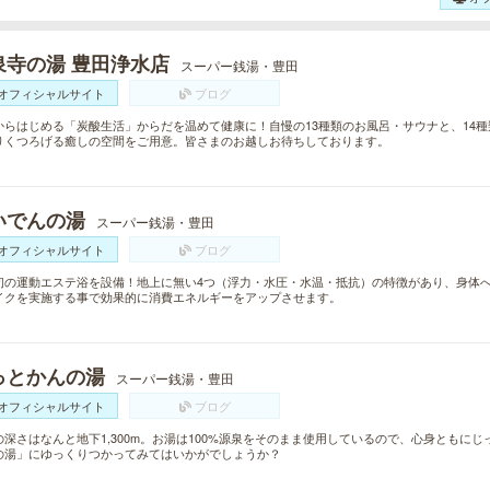
泉寺の湯 豊田浄水店
スーパー銭湯・豊田
オフィシャルサイト
ブログ
からはじめる「炭酸生活」からだを温めて健康に！自慢の13種類のお風呂・サウナと、14
りくつろげる癒しの空間をご用意。皆さまのお越しお待ちしております。
いでんの湯
スーパー銭湯・豊田
オフィシャルサイト
ブログ
初の運動エステ浴を設備！地上に無い4つ（浮力・水圧・水温・抵抗）の特徴があり、身体
イクを実施する事で効果的に消費エネルギーをアップさせます。
っとかんの湯
スーパー銭湯・豊田
オフィシャルサイト
ブログ
の深さはなんと地下1,300m。お湯は100%源泉をそのまま使用しているので、心身ともに
の湯」にゆっくりつかってみてはいかがでしょうか？