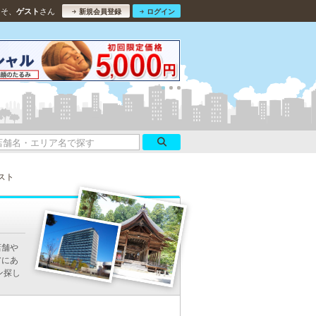
こそ、
さん
ゲスト
新規会員登録
ログイン
スト
店舗や
アにあ
ン探し