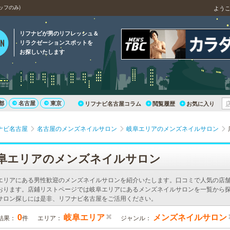
ッフのみ)
よう
リフナビが男のリフレッシュ＆
リラクゼーションスポットを
お探しいたします
都
名古屋
東京
リフナビ名古屋コラム
閲覧履歴
お気に入り
ナビ名古屋
名古屋のメンズネイルサロン
岐阜エリアのメンズネイルサロン
阜エリアのメンズネイルサロン
エリアにある男性歓迎のメンズネイルサロンを紹介いたします。口コミで人気の店
おります。店鋪リストページでは岐阜エリアにあるメンズネイルサロンを一覧から探
サロン探しには是非、リフナビ名古屋をご活用ください。
0
岐阜エリア
メンズネイルサロン
結果：
件
エリア：
ジャンル：