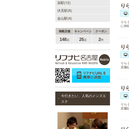
栄駅(12)
り
伏見駅(6)
金山駅(4)
りら
に3
掲載店舗
キャンペーン
クーポン
148
25
2
店
店
件
り
りら
店舗
り
今行きたい、人気のメンズエ
ステ
りら
店舗