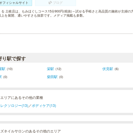
オフィシャルサイト
ブログ
くる 土岐店は、もみほぐしコース15分900円(税抜)～試せる手軽さと高品質の施術が主婦の
以上を展開、通いやすさも抜群です。メディア掲載も多数。
寄り駅で探す
屋駅
栄駅
伏見駅
(10)
(12)
(6)
駅
柴田駅
(0)
(0)
阜エリアにあるその他の業種
レクソロジー(13)
／
ボディケア(13)
ンズネイルサロンのあるその他のエリア