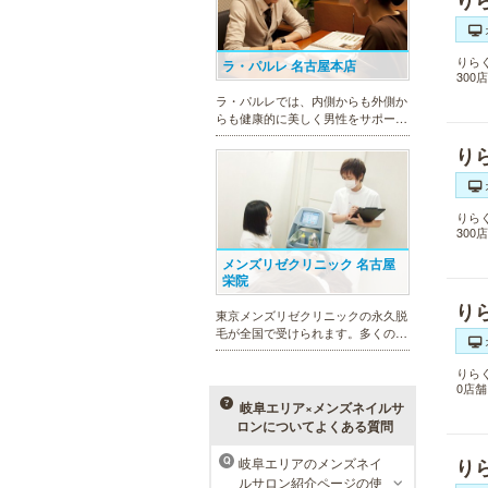
り
りら
ラ・パルレ 名古屋本店
30
ラ・パルレでは、内側からも外側か
らも健康的に美しく男性をサポー
ト。脱メタボリックやダイエット、
り
マッチョコースやにきび内外コー
ス、アロマトリートメント等多彩な
メニューをご用意。お得な体験コー
スも多数！
りら
30
メンズリゼクリニック 名古屋
栄院
り
東京メンズリゼクリニックの永久脱
毛が全国で受けられます。多くの男
性患者様にご支持頂き、新宿1院か
ら始まったメンズリゼクリニック
りら
が、現在では提携院含め全国10院を
0店
展開するクリニックになりました。
岐阜エリア×メンズネイルサ
ロンについてよくある質問
岐阜エリアのメンズネイ
り
Q
ルサロン紹介ページの使