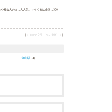
方や社会人の方に大人気。りらくるは全国に300
｜
←前の40件
｜
次の40件→
｜
金山駅
(4)