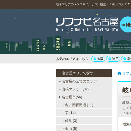
岐阜エリアのメンズネイルサロン検索・予約(日本人スタ
人気のエリアはこちら
大阪
神戸
京
名古屋エリアで探す
リフ
名古屋の全てのエリア
岐
出張マッサージ(2)
名古屋市(56)
岐阜
名古屋駅周辺 (11)
して
栄 (14)
イル
伏見 (3)
検索
金山 (5)