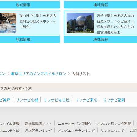
地域情報
地域情報
雨の日でも楽しめる名古
親子で楽しめる名古屋の
屋周辺の観光スポットを
観光スポットをご紹介！
ご紹介！
疲れを感じたお父さんの
疲労回復方法も！
地域情報
地域情報
ロン
岐阜エリアのメンズネイルサロン
店舗リスト
フのみ)の検索・予約
ビ神戸
リフナビ京都
リフナビ名古屋
リフナビ東京
リフナビ福岡
ルタイム速報
新規掲載店リスト
ニューオープン店紹介
オススメ店ブログ速報
ズエステとは
急上昇ランキング
メンズエステランキング
リンクについて
お問