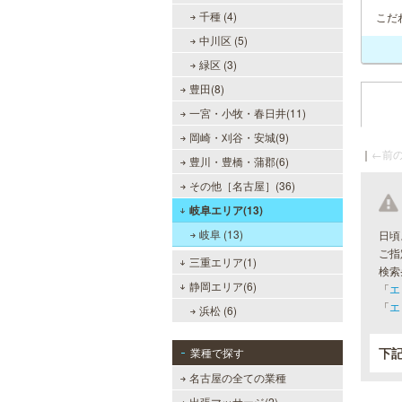
千種 (4)
こだ
中川区 (5)
緑区 (3)
豊田(8)
一宮・小牧・春日井(11)
岡崎・刈谷・安城(9)
｜
←前の
豊川・豊橋・蒲郡(6)
その他［名古屋］(36)
岐阜エリア(13)
岐阜 (13)
日頃
ご指
三重エリア(1)
検索
静岡エリア(6)
「
エ
「
エ
浜松 (6)
下
業種で探す
名古屋の全ての業種
出張マッサージ(2)