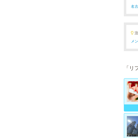
名古
メン
「リ