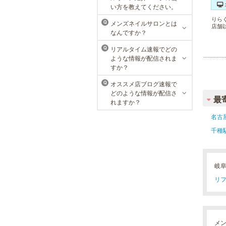
MEN’S TBC 名古屋本店
い方を教えてください。
りら
メンズTBCは、創業以来男性の健康
メンズネイルサロンとは
Q
店舗
的な美を追究してきました。豊富な
なんですか？
脱毛メニューを始め、フェイシャル
ケア、下腹引き締め等、各種お得な
リアルタイム速報でどの
Q
体験コースを取り揃えています。選
ような情報が配信されま
べる種類の多さで初めての方も安心
すか？
です。
オススメ店ブログ速報で
Q
どのような情報が配信さ
最
れますか？
名古
千種
岐
リフ
メ