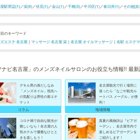
屋駅周辺(1)
／
栄(6)
／
伏見(1)
／
金山(1)
／
千種(3)
／
中川区(1)
／
春日井(1)
／
その他[名古
注目のキーワード
ズエステ 名古屋
｜
マッサージ 名古屋 栄
｜
名古屋 オイルマッサージ
｜
名駅 エステ
フナビ名古屋」のメンズネイルサロンのお役立ち情報!! 最新
デキル男の身だしなみ
名古屋観光で行く場所に
「メンズネイル」指先へ
迷ったら「なごや観光ル
の気配りは男性の新エチ
ートバス メーグル」が便
ケット
利！
地域情報
コラム
コロナ禍で自由な観光が
真夏の風物詩は『ビアガ
難しいなら！名古屋の人
ーデン』。名古屋市内で
気ホテルで優雅なひとと
楽しめるビアガーデンを
きを楽しもう！
ご紹介します！