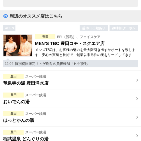
完全個室
半個室あり
ペアルームあり
シャワー室完備
周辺のオススメ店はこちら
フットバスあり
岩盤浴あり
OPEN
本日出勤あり
割引クーポン
豊田
EPI（脱毛）、フェイスケア
専用駐車場あり
有資格者在籍
MEN’S TBC 豊田コモ・スクエア店
メンズTBCは、お客様の魅力を最大限引き出すサポートを致しま
日本人スタッフのみ
女性スタッフのみ
す。安心の実績と技術で、創業以来男性の美をリードしてきまし
た。人気のメンズ脱毛をはじめ、フェイシャルケア、引き締め等
スタッフ指名可
Ｗセラピスト
12:04
特別初回限定！ヒゲ剃りの負担軽減「ヒゲ脱毛」
お得な体験コースも多数。
駅から徒歩5分以内
豊田
スーパー銭湯
竜泉寺の湯 豊田浄水店
こだわり条件を変更
豊田
スーパー銭湯
おいでんの湯
閉じる
豊田
スーパー銭湯
ほっとかんの湯
豊田
スーパー銭湯
稲武温泉 どんぐりの湯