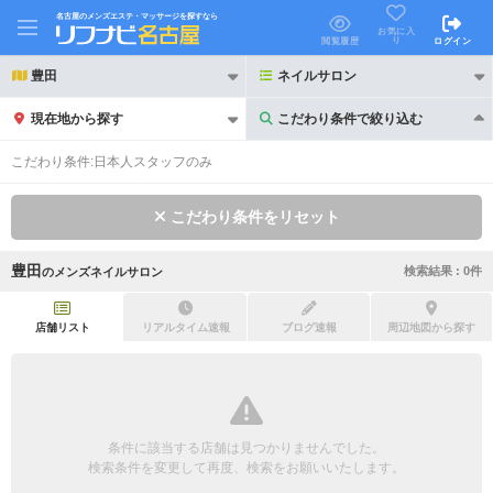
名古屋のメンズエステ・マッサージを探すなら
お気に入
り
閲覧履歴
ログイン
豊田
ネイルサロン
現在地から探す
こだわり条件で絞り込む
こだわり条件で絞り込む
こだわり条件:
日本人スタッフのみ
こだわり条件をリセット
豊田
検索結果 :
0
件
の
メンズネイルサロン
21時以降も受付
24時以降も受付
初回割引あり
リピーター割引あり
店舗リスト
リアルタイム速報
ブログ速報
周辺地図から探す
団体割引
ポイントカード有
キャッシュレス決済OK
領収証発行可
条件に該当する店舗は見つかりませんでした。
2名様歓迎
団体様歓迎
検索条件を変更して再度、検索をお願いいたします。