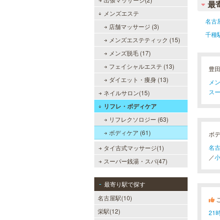
最
メンズエステ
名古
店舗マッサージ (3)
千種
メンズエステティック (15)
メンズ脱毛 (17)
フェイシャルエステ (13)
豊
ダイエット・痩身 (13)
メン
スー
ネイルサロン(15)
リフレ・ボディケア
リフレクソロジー (63)
ボディケア (61)
ボ
名古
タイ古式マッサージ(1)
／
小
スーパー銭湯・スパ(47)
最寄り駅で探す
名古屋駅(10)
栄駅(12)
2