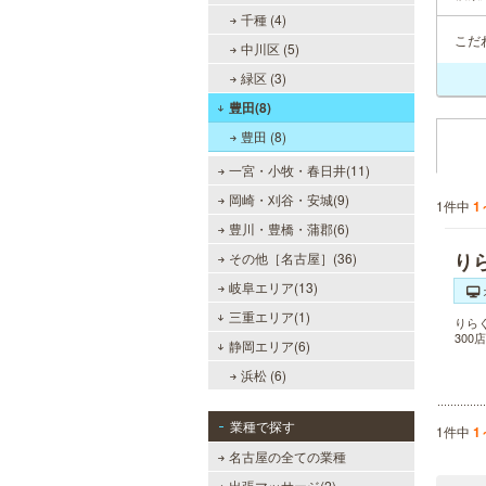
千種 (4)
こだ
中川区 (5)
緑区 (3)
豊田(8)
豊田 (8)
一宮・小牧・春日井(11)
岡崎・刈谷・安城(9)
1件中
1
豊川・豊橋・蒲郡(6)
り
その他［名古屋］(36)
岐阜エリア(13)
三重エリア(1)
りら
30
静岡エリア(6)
浜松 (6)
業種で探す
1件中
1
名古屋の全ての業種
出張マッサージ(2)