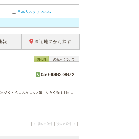
日本人スタッフのみ
速報
周辺地図から探す
OPEN
の表示について
050-8883-9872
主婦の方や社会人の方に大人気。りらくるは全国に
｜
←前の40件
｜
次の40件→
｜