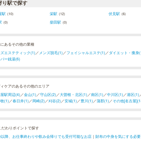
寄り駅で探す
屋駅
栄駅
伏見駅
(10)
(12)
(6)
駅
柴田駅
(0)
(0)
田にあるその他の業種
ズエステティック(1)
／
メンズ脱毛(1)
／
フェイシャルエステ(1)
／
ダイエット・痩身(1
パー銭湯(6)
ディケアのあるその他のエリア
屋駅周辺(4)
／
金山(1)
／
守山区(2)
／
大曽根・北区(1)
／
南区(1)
／
中川区(1)
／
港区(1)
牧(1)
／
春日井(1)
／
岡崎(2)
／
刈谷(2)
／
安城(1)
／
豊川(1)
／
蒲郡(1)
／
その他[名古屋](1
こだわりポイントで探す
1時以降、お仕事終わりや飲み会帰りでも受付可能なお店
｜
財布の中身を気にする必要