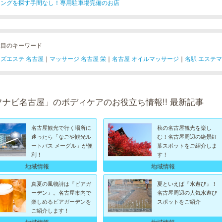
キングを探す手間なし！専用駐車場完備のお店
注目のキーワード
ズエステ 名古屋
｜
マッサージ 名古屋 栄
｜
名古屋 オイルマッサージ
｜
名駅 エステ
フナビ名古屋」のボディケアのお役立ち情報!! 最新記事
名古屋観光で行く場所に
秋の名古屋観光を楽し
迷ったら「なごや観光ル
む！名古屋周辺の絶景紅
ートバス メーグル」が便
葉スポットをご紹介しま
利！
す！
地域情報
地域情報
真夏の風物詩は『ビアガ
夏といえば『水遊び』！
ーデン』。名古屋市内で
名古屋周辺の人気水遊び
楽しめるビアガーデンを
スポットをご紹介
ご紹介します！
地域情報
地域情報