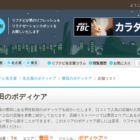
よう
リフナビが男のリフレッシュ＆
リラクゼーションスポットを
お探しいたします
都
名古屋
東京
リフナビ名古屋コラム
閲覧履歴
お気に入り
ナビ名古屋
名古屋のボディケア
豊田のボディケア
店舗リスト
田のボディケア
屋の豊田にある男性歓迎のボディケアを紹介いたします。口コミで人気の店舗や人
グ上位の店舗を多数ご紹介しております。店鋪リストページでは豊田エリアにある
を一覧から探すことができます。 このエリアのボディケア探しには是非、リフナビ
活用ください。
1
豊田
ボディケア
結果：
件
エリア：
ジャンル：