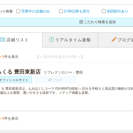
わり検索
営業中の店舗のみ
21時以降も受付
初回割引あり
こだわり検索を追加
店鋪リスト
リアルタイム速報
ブログ
～1
件を表示
｜
←前の40件
｜
次の40件→
｜
らくる 豊田東新店
リフレクソロジー・豊田
オフィシャルサイト
ブログ
くる 豊田東新店は、もみほぐしコース15分900円(税抜)～試せる手軽さと高品質の施術が
0店舗以上を展開、通いやすさも抜群です。メディア掲載も多数。
～1
件を表示