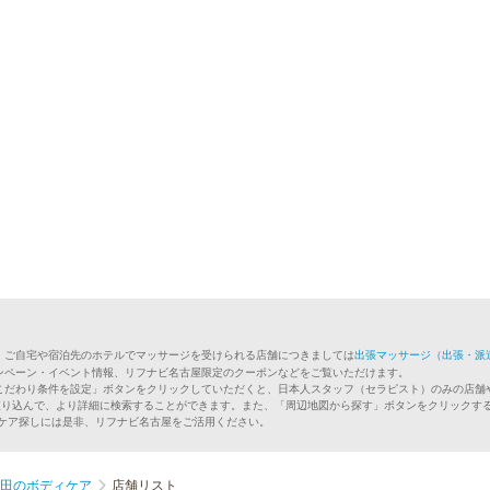
。ご自宅や宿泊先のホテルでマッサージを受けられる店舗につきましては
出張マッサージ（出張・派
ンペーン・イベント情報、リフナビ名古屋限定のクーポンなどをご覧いただけます。
こだわり条件を設定」ボタンをクリックしていただくと、日本人スタッフ（セラピスト）のみの店舗
絞り込んで、より詳細に検索することができます。また、「周辺地図から探す」ボタンをクリックす
ィケア探しには是非、リフナビ名古屋をご活用ください。
田のボディケア
店舗リスト