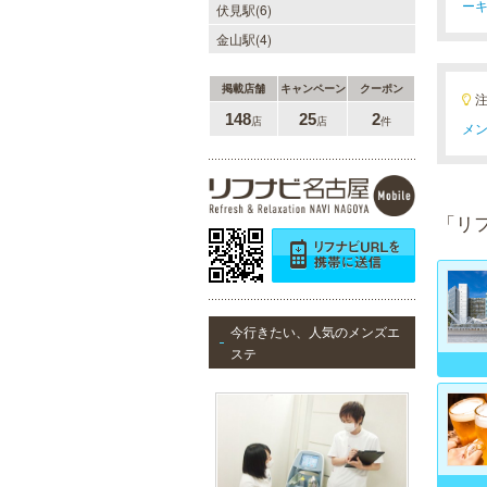
ー
伏見駅(6)
金山駅(4)
掲載店舗
キャンペーン
クーポン
148
25
2
店
店
件
メン
「リ
今行きたい、人気のメンズエ
ステ