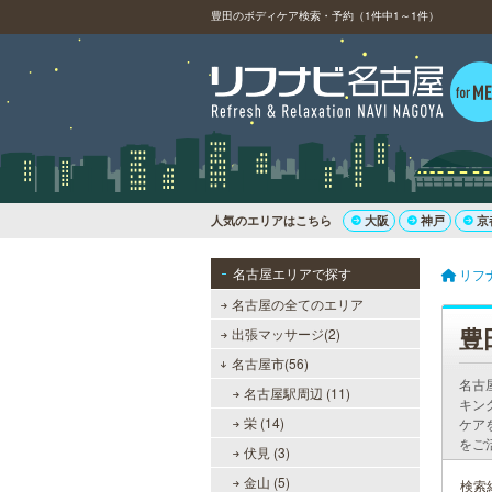
豊田のボディケア検索・予約（1件中1～1件）
人気のエリアはこちら
大阪
神戸
京
名古屋エリアで探す
リフ
名古屋の全てのエリア
豊
出張マッサージ(2)
名古屋市(56)
名古
名古屋駅周辺 (11)
キン
栄 (14)
ケア
をご
伏見 (3)
金山 (5)
検索