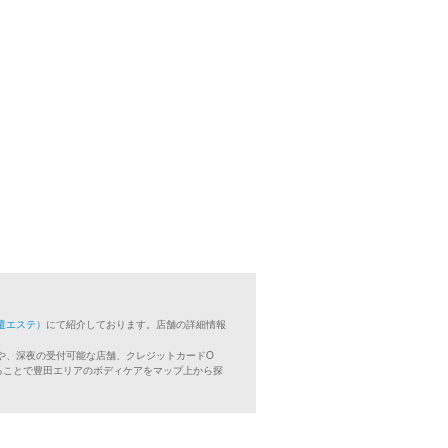
遣エステ）
にて紹介しております。店舗の詳細情報
や、深夜の受付可能な店舗、クレジットカードO
ることで豊田エリアのボディケアをマップ上から探