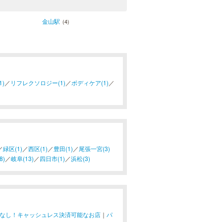
金山駅
(4)
)
／
リフレクソロジー(1)
／
ボディケア(1)
／
／
緑区(1)
／
西区(1)
／
豊田(1)
／
尾張一宮(3)
8)
／
岐阜(13)
／
四日市(1)
／
浜松(3)
なし！キャッシュレス決済可能なお店
｜
パ