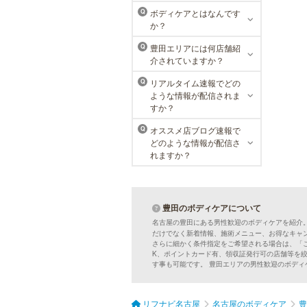
ラ・パルレでは、内側からも外側か
ボディケアとはなんです
Q
らも健康的に美しく男性をサポー
か？
ト。脱メタボリックやダイエット、
マッチョコースやにきび内外コー
豊田エリアには何店舗紹
Q
ス、アロマトリートメント等多彩な
介されていますか？
メニューをご用意。お得な体験コー
スも多数！
リアルタイム速報でどの
Q
ような情報が配信されま
すか？
オススメ店ブログ速報で
Q
どのような情報が配信さ
れますか？
豊田のボディケアについて
名古屋の豊田にある男性歓迎のボディケアを紹介
だけでなく新着情報、施術メニュー、お得なキャ
さらに細かく条件指定をご希望される場合は、「
K、ポイントカード有、領収証発行可の店舗等を
す事も可能です。 豊田エリアの男性歓迎のボデ
リフナビ名古屋
名古屋のボディケア
豊