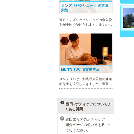
メンズリゼクリニック 名古屋
栄院
東京メンズリゼクリニックの永久脱
毛が全国で受けられます。多くの男
性患者様にご支持頂き、新宿1院か
ら始まったメンズリゼクリニック
が、現在では提携院含め全国10院を
展開するクリニックになりました。
MEN’S TBC 名古屋本店
メンズTBCは、創業以来男性の健康
的な美を追究してきました。豊富な
脱毛メニューを始め、フェイシャル
ケア、下腹引き締め等、各種お得な
体験コースを取り揃えています。選
べる種類の多さで初めての方も安心
豊田×ボディケアについてよ
です。
くある質問
豊田エリアのボディケア
Q
紹介ページの使い方を教
ラ・パルレ 名古屋本店
えてください。