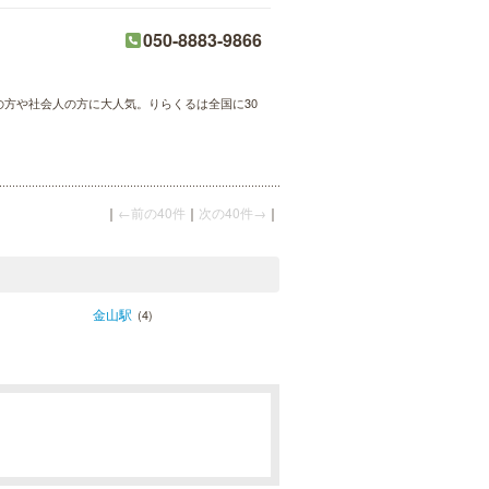
050-8883-9866
婦の方や社会人の方に大人気。りらくるは全国に30
｜
←前の40件
｜
次の40件→
｜
金山駅
(4)