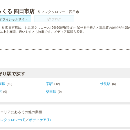
らくる 四日市店
リフレクソロジー・四日市
オフィシャルサイト
ブログ
くる 四日市店は、もみほぐしコース15分900円(税抜)～試せる手軽さと高品質の施術が主
舗以上を展開、通いやすさも抜群です。メディア掲載も多数。
寄り駅で探す
屋駅
栄駅
伏見駅
(10)
(12)
(6)
駅
柴田駅
(0)
(0)
重エリアにあるその他の業種
レクソロジー(1)
／
ボディケア(1)