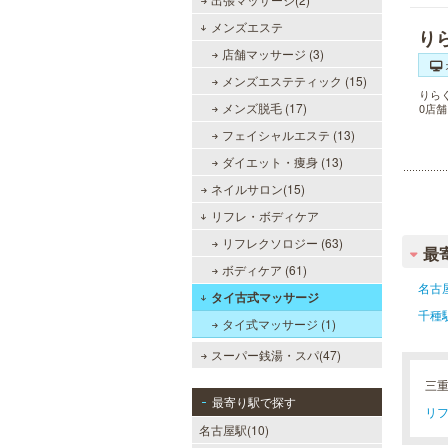
メンズエステ
り
店舗マッサージ (3)
メンズエステティック (15)
りら
メンズ脱毛 (17)
0店
フェイシャルエステ (13)
ダイエット・痩身 (13)
ネイルサロン(15)
リフレ・ボディケア
リフレクソロジー (63)
最
ボディケア (61)
名古
タイ古式マッサージ
千種
タイ式マッサージ (1)
スーパー銭湯・スパ(47)
三
最寄り駅で探す
リフ
名古屋駅(10)