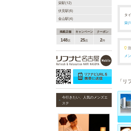
栄駅(12)
伏見駅(6)
タ
金山駅(4)
栄(1
掲載店舗
キャンペーン
クーポン
148
25
2
店
店
件
メン
「リ
今行きたい、人気のメンズエ
ステ