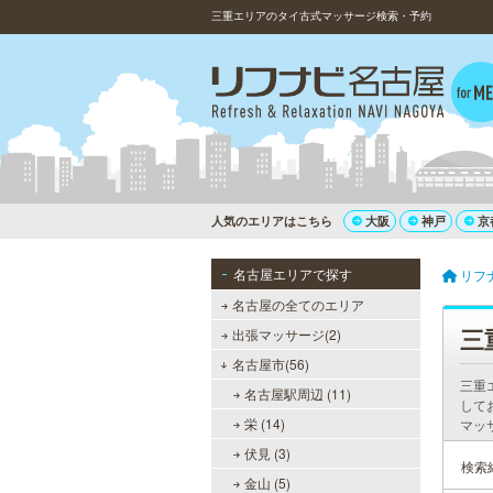
三重エリアのタイ古式マッサージ検索・予約
人気のエリアはこちら
大阪
神戸
京
名古屋エリアで探す
リフ
名古屋の全てのエリア
三
出張マッサージ(2)
名古屋市(56)
三重
名古屋駅周辺 (11)
して
栄 (14)
マッ
伏見 (3)
検索
金山 (5)