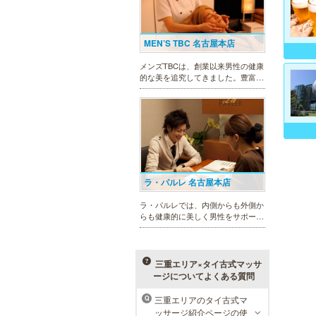
MEN’S TBC 名古屋本店
メンズTBCは、創業以来男性の健康
的な美を追究してきました。豊富な
脱毛メニューを始め、フェイシャル
ケア、下腹引き締め等、各種お得な
体験コースを取り揃えています。選
べる種類の多さで初めての方も安心
です。
ラ・パルレ 名古屋本店
ラ・パルレでは、内側からも外側か
らも健康的に美しく男性をサポー
ト。脱メタボリックやダイエット、
マッチョコースやにきび内外コー
ス、アロマトリートメント等多彩な
メニューをご用意。お得な体験コー
三重エリア×タイ古式マッサ
スも多数！
ージについてよくある質問
三重エリアのタイ古式マ
Q
メンズリゼクリニック 名古屋
ッサージ紹介ページの使