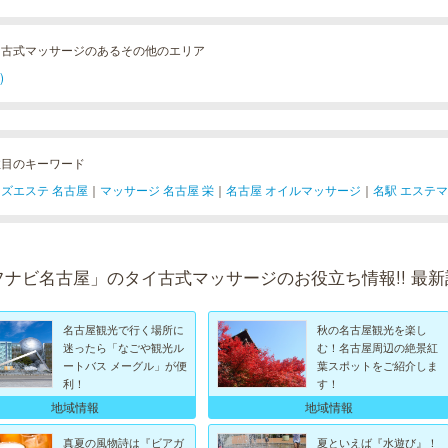
イ古式マッサージのあるその他のエリア
)
注目のキーワード
ズエステ 名古屋
｜
マッサージ 名古屋 栄
｜
名古屋 オイルマッサージ
｜
名駅 エステ
フナビ名古屋」のタイ古式マッサージのお役立ち情報!! 最新
名古屋観光で行く場所に
秋の名古屋観光を楽し
迷ったら「なごや観光ル
む！名古屋周辺の絶景紅
ートバス メーグル」が便
葉スポットをご紹介しま
利！
す！
地域情報
地域情報
真夏の風物詩は『ビアガ
夏といえば『水遊び』！