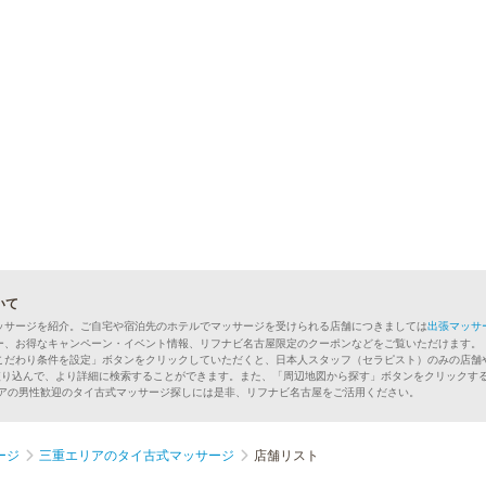
いて
ッサージを紹介。ご自宅や宿泊先のホテルでマッサージを受けられる店舗につきましては
出張マッサ
ー、お得なキャンペーン・イベント情報、リフナビ名古屋限定のクーポンなどをご覧いただけます。
こだわり条件を設定」ボタンをクリックしていただくと、日本人スタッフ（セラピスト）のみの店舗
絞り込んで、より詳細に検索することができます。また、「周辺地図から探す」ボタンをクリックす
リアの男性歓迎のタイ古式マッサージ探しには是非、リフナビ名古屋をご活用ください。
ージ
三重エリアのタイ古式マッサージ
店舗リスト