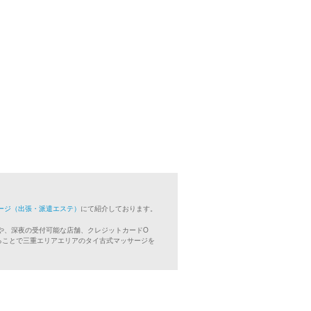
ージ（出張・派遣エステ）
にて紹介しております。
や、深夜の受付可能な店舗、クレジットカードO
ることで三重エリアエリアのタイ古式マッサージを