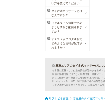
栄院
い方を教えてください。
東京メンズリゼクリニックの永久脱
タイ古式マッサージとは
Q
毛が全国で受けられます。多くの男
なんですか？
性患者様にご支持頂き、新宿1院か
ら始まったメンズリゼクリニック
リアルタイム速報でどの
Q
が、現在では提携院含め全国10院を
ような情報が配信されま
展開するクリニックになりました。
すか？
オススメ店ブログ速報で
Q
どのような情報が配信さ
れますか？
三重エリアのタイ古式マッサージにつ
名古屋の三重エリアにある男性歓迎のタイ古式マ
店舗の詳細情報だけでなく新着情報、施術メニュ
さらに細かく条件指定をご希望される場合は、「
K、ポイントカード有、領収証発行可の店舗等を
マップ上から探す事も可能です。 三重エリアエ
リフナビ名古屋
名古屋のタイ古式マッサ