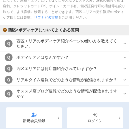
ただくと、業種・エリアだけでなく日本人セラピストのみ、深夜の受付可能な
完全個室
半個室あり
店舗、クレジットカードOK、ポイントカード有、領収証発行可の店舗等を絞り
込んで、より詳細に検索することができます。西区エリアの男性歓迎のボディ
ペアルームあり
シャワー室完備
ケア探しには是非、
リフナビ名古屋
をご活用ください。
フットバスあり
岩盤浴あり
西区×ボディケアについてよくある質問
専用駐車場あり
有資格者在籍
西区エリアのボディケア紹介ページの使い方を教えてく
Q
ださい。
日本人スタッフのみ
女性スタッフのみ
ボディケアとはなんですか？
Q
スタッフ指名可
Ｗセラピスト
西区エリアには何店舗紹介されていますか？
Q
駅から徒歩5分以内
リアルタイム速報でどのような情報が配信されますか？
Q
こだわり条件を変更
オススメ店ブログ速報でどのような情報が配信されます
Q
か？
閉じる
新規会員登録
ログイン