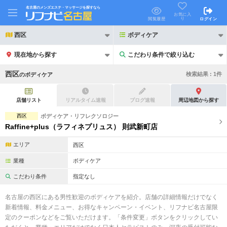
名古屋のメンズエステ・マッサージを探すなら
お気に入
り
閲覧履歴
ログイン
西区
ボディケア
現在地から探す
こだわり条件で絞り込む
こだわり条件で絞り込む
西区
検索結果 :
1
件
の
ボディケア
店舗リスト
リアルタイム速報
ブログ速報
周辺地図から探す
西区
ボディケア・リフレクソロジー
Raffine+plus（ラフィネプリュス） 則武新町店
21時以降も受付
24時以降も受付
エリア
西区
初回割引あり
リピーター割引あり
業種
ボディケア
団体割引
ポイントカード有
こだわり条件
指定なし
キャッシュレス決済OK
領収証発行可
名古屋の西区にある男性歓迎のボディケアを紹介。店舗の詳細情報だけでなく
新着情報、料金メニュー、お得なキャンペーン・イベント、リフナビ名古屋限
2名様歓迎
団体様歓迎
定のクーポンなどをご覧いただけます。「条件変更」ボタンをクリックしてい