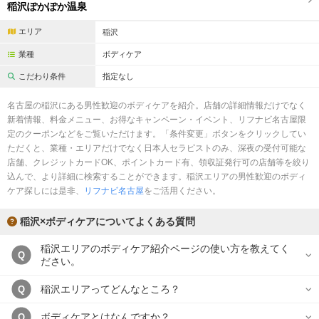
完全個室
半個室あり
稲沢ぽかぽか温泉
エリア
ペアルームあり
シャワー室完備
稲沢
業種
ボディケア
フットバスあり
岩盤浴あり
こだわり条件
指定なし
専用駐車場あり
有資格者在籍
名古屋の稲沢にある男性歓迎のボディケアを紹介。店舗の詳細情報だけでなく
日本人スタッフのみ
女性スタッフのみ
新着情報、料金メニュー、お得なキャンペーン・イベント、リフナビ名古屋限
定のクーポンなどをご覧いただけます。「条件変更」ボタンをクリックしてい
スタッフ指名可
Ｗセラピスト
ただくと、業種・エリアだけでなく日本人セラピストのみ、深夜の受付可能な
店舗、クレジットカードOK、ポイントカード有、領収証発行可の店舗等を絞り
駅から徒歩5分以内
込んで、より詳細に検索することができます。稲沢エリアの男性歓迎のボディ
ケア探しには是非、
リフナビ名古屋
をご活用ください。
こだわり条件を変更
稲沢×ボディケアについてよくある質問
閉じる
稲沢エリアのボディケア紹介ページの使い方を教えてく
Q
ださい。
稲沢エリアってどんなところ？
Q
ボディケアとはなんですか？
Q