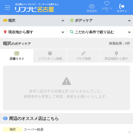
名古屋のメンズエステ・マッサージを探すなら
お気に入
り
閲覧履歴
ログイン
稲沢
ボディケア
現在地から探す
こだわり条件で絞り込む
こだわり条件で絞り込む
稲沢
検索結果 :
0
件
の
ボディケア
店舗リスト
リアルタイム速報
ブログ速報
周辺地図から探す
21時以降も受付
24時以降も受付
初回割引あり
リピーター割引あり
条件に該当する店舗は見つかりませんでした。
検索条件を変更して再度、検索をお願いいたします。
団体割引
ポイントカード有
キャッシュレス決済OK
領収証発行可
周辺のオススメ店はこちら
2名様歓迎
団体様歓迎
稲沢
スーパー銭湯