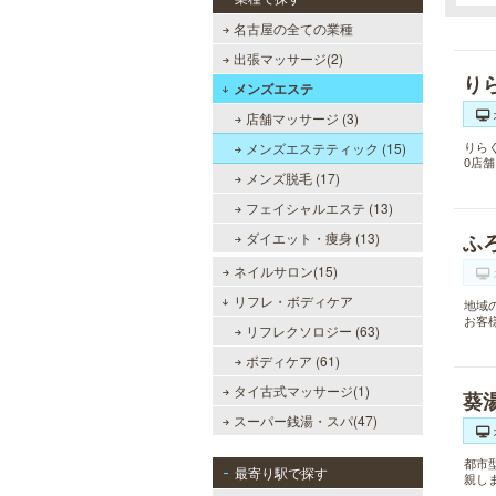
名古屋の全ての業種
出張マッサージ(2)
り
メンズエステ
店舗マッサージ (3)
りら
メンズエステティック (15)
0店
メンズ脱毛 (17)
フェイシャルエステ (13)
ダイエット・痩身 (13)
ふ
ネイルサロン(15)
リフレ・ボディケア
地域
お客
リフレクソロジー (63)
ボディケア (61)
タイ古式マッサージ(1)
葵
スーパー銭湯・スパ(47)
都市
最寄り駅で探す
親し