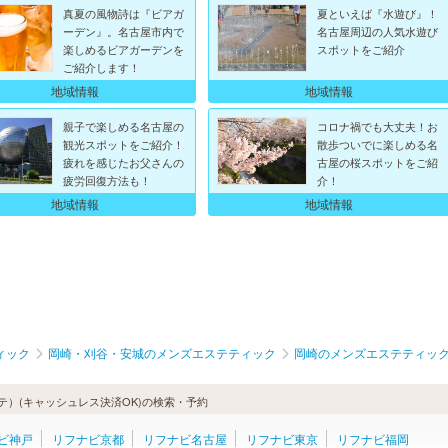
真夏の風物詩は『ビアガ
夏といえば『水遊び』！
ーデン』。名古屋市内で
名古屋周辺の人気水遊び
楽しめるビアガーデンを
スポットをご紹介
ご紹介します！
地域情報
地域情報
親子で楽しめる名古屋の
コロナ禍でも大丈夫！お
観光スポットをご紹介！
散歩ついでに楽しめる名
疲れを感じたお父さんの
古屋の桜スポットをご紹
疲労回復方法も！
介！
地域情報
地域情報
ィック
岡崎・刈谷・安城のメンズエステティック
岡崎のメンズエステティッ
）(キャッシュレス決済OK)の検索・予約
ビ神戸
リフナビ京都
リフナビ名古屋
リフナビ東京
リフナビ福岡