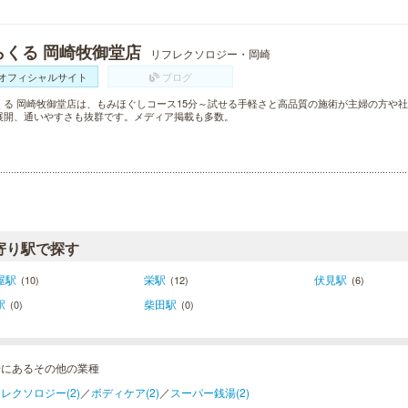
らくる 岡崎牧御堂店
リフレクソロジー・岡崎
オフィシャルサイト
ブログ
くる 岡崎牧御堂店は、もみほぐしコース15分～試せる手軽さと高品質の施術が主婦の方や社
展開、通いやすさも抜群です。メディア掲載も多数。
寄り駅で探す
屋駅
栄駅
伏見駅
(10)
(12)
(6)
駅
柴田駅
(0)
(0)
崎にあるその他の業種
レクソロジー(2)
／
ボディケア(2)
／
スーパー銭湯(2)