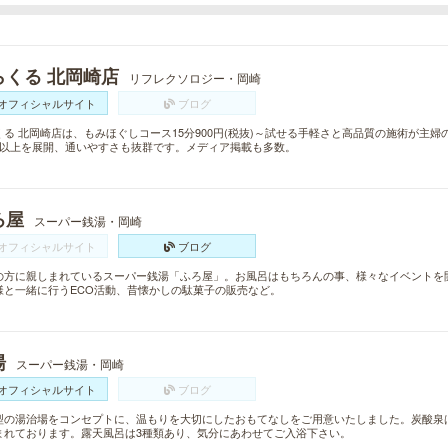
らくる 北岡崎店
リフレクソロジー・岡崎
オフィシャルサイト
ブログ
くる 北岡崎店は、もみほぐしコース15分900円(税抜)～試せる手軽さと高品質の施術が主
舗以上を展開、通いやすさも抜群です。メディア掲載も多数。
ろ屋
スーパー銭湯・岡崎
オフィシャルサイト
ブログ
の方に親しまれているスーパー銭湯「ふろ屋」。お風呂はもちろんの事、様々なイベントを
様と一緒に行うECO活動、昔懐かしの駄菓子の販売など。
湯
スーパー銭湯・岡崎
オフィシャルサイト
ブログ
型の湯治場をコンセプトに、温もりを大切にしたおもてなしをご用意いたしました。炭酸泉
まれております。露天風呂は3種類あり、気分にあわせてご入浴下さい。