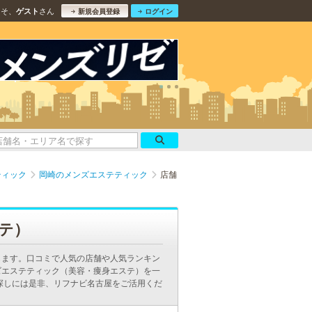
こそ、
さん
ゲスト
新規会員登録
ログイン
ティック
岡崎のメンズエステティック
店舗
テ）
します。口コミで人気の店舗や人気ランキン
ズエステティック（美容・痩身エステ）を一
探しには是非、リフナビ名古屋をご活用くだ