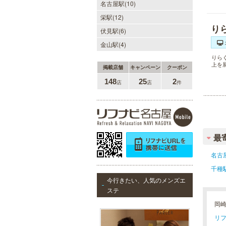
名古屋駅(10)
栄駅(12)
り
伏見駅(6)
金山駅(4)
りら
上を
掲載店舗
キャンペーン
クーポン
148
25
2
店
店
件
最
名古
千種
今行きたい、人気のメンズエ
ステ
岡
リフ