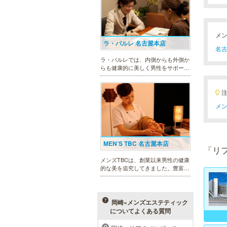
メ
ラ・パルレ 名古屋本店
名古
ラ・パルレでは、内側からも外側か
らも健康的に美しく男性をサポー
ト。脱メタボリックやダイエット、
マッチョコースやにきび内外コー
ス、アロマトリートメント等多彩な
メニューをご用意。お得な体験コー
メン
スも多数！
MEN’S TBC 名古屋本店
「リ
メンズTBCは、創業以来男性の健康
的な美を追究してきました。豊富な
脱毛メニューを始め、フェイシャル
ケア、下腹引き締め等、各種お得な
体験コースを取り揃えています。選
べる種類の多さで初めての方も安心
岡崎×メンズエステティック
です。
についてよくある質問