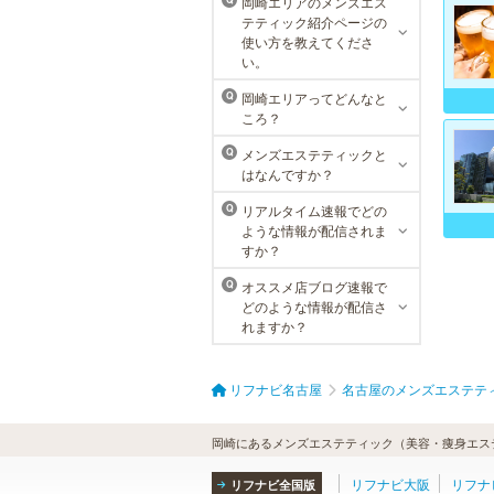
岡崎エリアのメンズエス
Q
メンズリゼクリニック 名古屋
テティック紹介ページの
栄院
使い方を教えてくださ
い。
東京メンズリゼクリニックの永久脱
毛が全国で受けられます。多くの男
岡崎エリアってどんなと
Q
性患者様にご支持頂き、新宿1院か
ころ？
ら始まったメンズリゼクリニック
が、現在では提携院含め全国10院を
メンズエステティックと
Q
展開するクリニックになりました。
はなんですか？
リアルタイム速報でどの
Q
ような情報が配信されま
すか？
オススメ店ブログ速報で
Q
どのような情報が配信さ
れますか？
リフナビ名古屋
名古屋のメンズエステテ
岡崎にあるメンズエステティック（美容・痩身エステ
リフナビ大阪
リフナ
リフナビ全国版