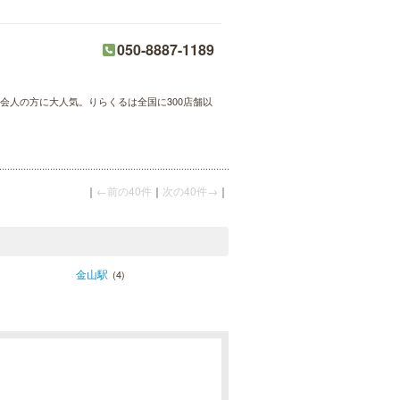
050-8887-1189
会人の方に大人気。りらくるは全国に300店舗以
｜
←前の40件
｜
次の40件→
｜
金山駅
(4)