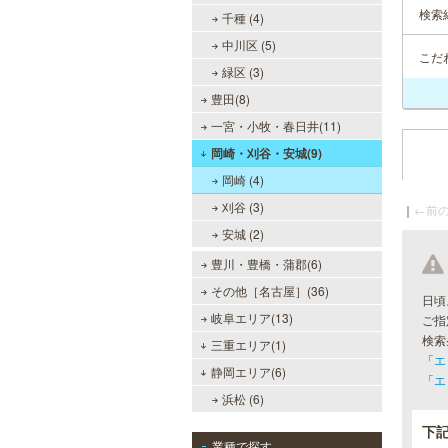
検索
千種 (4)
中川区 (5)
こだ
緑区 (3)
豊田(8)
一宮・小牧・春日井(11)
岡崎・刈谷・安城(9)
岡崎 (4)
刈谷 (3)
｜
←前の
安城 (2)
豊川・豊橋・蒲郡(6)
その他［名古屋］(36)
日頃
岐阜エリア(13)
ご指
検索
三重エリア(1)
「
エ
静岡エリア(6)
「
エ
浜松 (6)
下
業種で探す