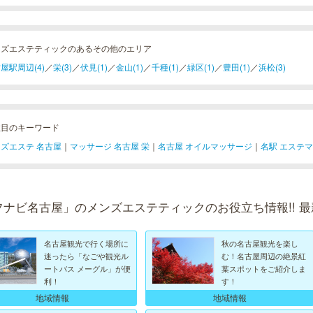
ンズエステティックのあるその他のエリア
屋駅周辺(4)
／
栄(3)
／
伏見(1)
／
金山(1)
／
千種(1)
／
緑区(1)
／
豊田(1)
／
浜松(3)
注目のキーワード
ズエステ 名古屋
｜
マッサージ 名古屋 栄
｜
名古屋 オイルマッサージ
｜
名駅 エステ
フナビ名古屋」のメンズエステティックのお役立ち情報!! 
名古屋観光で行く場所に
秋の名古屋観光を楽し
迷ったら「なごや観光ル
む！名古屋周辺の絶景紅
ートバス メーグル」が便
葉スポットをご紹介しま
利！
す！
地域情報
地域情報