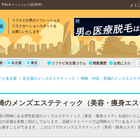
予約(キャッシュレス決済OK)
よう
リフナビが男のリフレッシュ＆
リラクゼーションスポットを
お探しいたします
都
名古屋
東京
リフナビ名古屋コラム
閲覧履歴
お気に入り
ナビ名古屋
名古屋のメンズエステティック
岡崎・刈谷・安城のメンズエステ
崎のメンズエステティック（美容・痩身エス
屋の岡崎にある男性歓迎のメンズエステティック（美容・痩身エステ）を紹介いた
位の店舗を多数ご紹介しております。店鋪リストページでは岡崎エリアにあるメン
ら探すことができます。 このエリアのメンズエステティック（美容・痩身エステ）
。