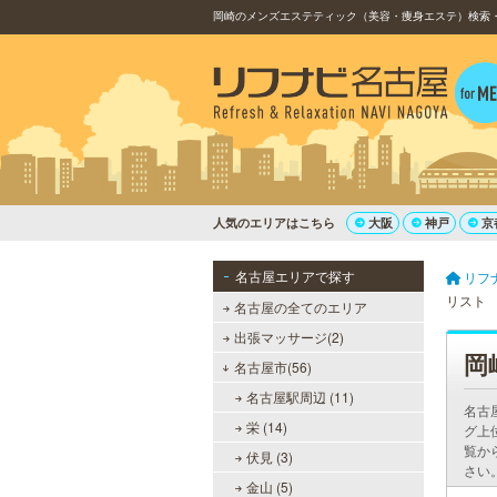
岡崎のメンズエステティック（美容・痩身エステ）検索・
人気のエリアはこちら
大阪
神戸
京
名古屋エリアで探す
リフ
リスト
名古屋の全てのエリア
出張マッサージ(2)
岡
名古屋市(56)
名古屋駅周辺 (11)
名古
栄 (14)
グ上
覧か
伏見 (3)
さい
金山 (5)