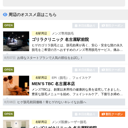
完全個室
半個室あり
ペアルームあり
シャワー室完備
周辺のオススメ店はこちら
フットバスあり
岩盤浴あり
OPEN
本日出勤あり
割引クーポン
名駅周辺
メンズ専用脱毛
専用駐車場あり
有資格者在籍
ゴリラクリニック 名古屋駅前院
ヒゲのゴリラ脱毛とは、脱毛効果が高く、安心・安全な髭の永久
日本人スタッフのみ
女性スタッフのみ
脱毛をご希望の方へおすすめのメンズ専用脱毛サービス。痛みに
弱い方には医療用麻酔を3種ご用意、医療認可の脱毛機のみを使
スタッフ指名可
Ｗセラピスト
8月07日
お得なスタートプランで人気の部位をお試し！
用。スキンケアも万全です。
駅から徒歩5分以内
OPEN
本日出勤あり
割引クーポン
名駅周辺
EPI（脱毛）、フェイスケア
こだわり条件を変更
MEN’S TBC 名古屋本店
メンズTBCは、創業以来男性の健康的な美を追究してきました。
豊富な脱毛メニューを始め、フェイシャルケア、下腹引き締め
閉じる
等、各種お得な体験コースを取り揃えています。選べる種類の多
8月08日
ヒゲ脱毛初回価格！青ヒゲのないキレイなお肌へ
さで初めての方も安心です。
OPEN
本日出勤あり
割引クーポン
名駅周辺
メンズ医療レーザー脱毛