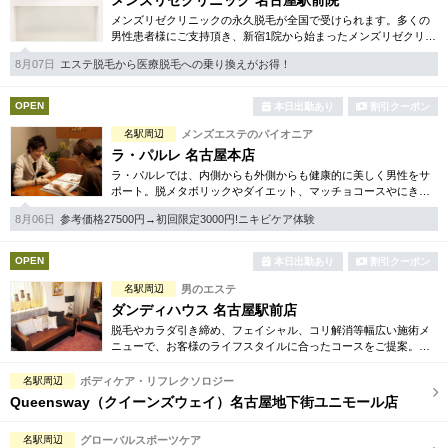
メンズリゼクリニック 名古屋駅前院
メンズリゼクリニックの永久脱毛が全国で受けられます。多くの
男性患者様にご支持頂き、新宿1院から始まったメンズリゼクリニ
ックが、現在では提携院含め全国10院を展開するクリニックにな
8月07日
エステ脱毛から医療脱毛への乗り換えがお得！
りました。
OPEN
本日出勤あり
割引クーポン
名駅周辺
メンズエステのパイオニア
ラ・パルレ 名古屋本店
ラ・パルレでは、内側からも外側からも健康的に美しく男性をサ
ポート。脱メタボリックやダイエット、マッチョコースやにきび
内外コース、アロマトリートメント等多彩なメニューをご用意。
8月06日
参考価格27500円→初回限定3000円!ニキビケア体験
お得な体験コースも多数！
OPEN
本日出勤あり
割引クーポン
名駅周辺
男のエステ
ダンディハウス 名古屋駅前店
脱毛やカラダ引き締め、フェイシャル、コリ解消等幅広い施術メ
ニューで、お客様のライフスタイルに合ったコースをご提案。各
種お得な体験コースもご用意しています。毎年1万人以上の方がそ
の効果を実感しています。
名駅周辺
ボディケア・リフレクソロジー
Queensway（クイーンズウェイ）名古屋地下街ユニモール店
名駅周辺
グローバルスポーツケア