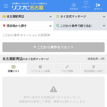
名古屋のメンズエステ・マッサージを探すなら
お気に入
り
閲覧履歴
ログイン
名古屋駅周辺
タイ古式マッサージ
現在地から探す
こだわり条件で絞り込む
こだわり条件で絞り込む
こだわり条件:
キャッシュレス決済OK
こだわり条件をリセット
名古屋駅周辺
検索結果 :
0
件
の
タイ古式マッサージ
21時以降も受付
24時以降も受付
初回割引あり
リピーター割引あり
店舗リスト
リアルタイム速報
ブログ速報
周辺地図から探す
団体割引
ポイントカード有
キャッシュレス決済OK
領収証発行可
条件に該当する店舗は見つかりませんでした。
2名様歓迎
団体様歓迎
検索条件を変更して再度、検索をお願いいたします。