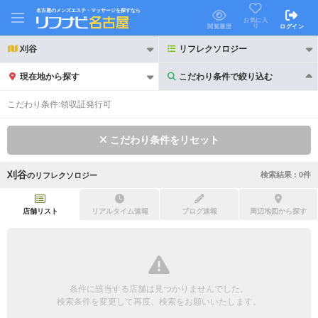
名古屋のメンズエステ・マッサージを探すなら
お気に入
り
閲覧履歴
ログイン
刈谷
リフレクソロジー
現在地から探す
こだわり条件で絞り込む
こだわり条件で絞り込む
こだわり条件:
領収証発行可
こだわり条件をリセット
刈谷
検索結果 :
0
件
の
リフレクソロジー
21時以降も受付
24時以降も受付
初回割引あり
リピーター割引あり
店舗リスト
リアルタイム速報
ブログ速報
周辺地図から探す
団体割引
ポイントカード有
キャッシュレス決済OK
領収証発行可
条件に該当する店舗は見つかりませんでした。
2名様歓迎
団体様歓迎
検索条件を変更して再度、検索をお願いいたします。