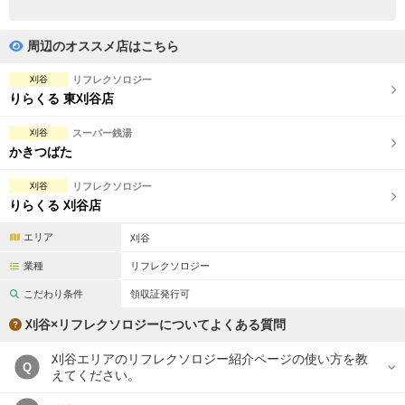
完全個室
半個室あり
ペアルームあり
シャワー室完備
周辺のオススメ店はこちら
フットバスあり
岩盤浴あり
刈谷
リフレクソロジー
りらくる 東刈谷店
専用駐車場あり
有資格者在籍
刈谷
スーパー銭湯
日本人スタッフのみ
女性スタッフのみ
かきつばた
スタッフ指名可
Ｗセラピスト
刈谷
リフレクソロジー
りらくる 刈谷店
駅から徒歩5分以内
エリア
刈谷
こだわり条件を変更
業種
リフレクソロジー
こだわり条件
領収証発行可
閉じる
刈谷×リフレクソロジーについてよくある質問
刈谷エリアのリフレクソロジー紹介ページの使い方を教
Q
えてください。