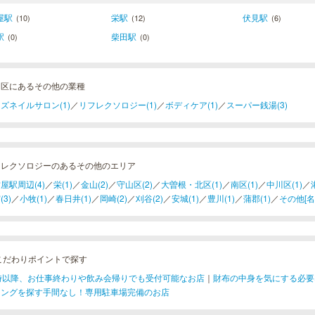
屋駅
栄駅
伏見駅
(10)
(12)
(6)
駅
柴田駅
(0)
(0)
川区にあるその他の業種
ズネイルサロン(1)
／
リフレクソロジー(1)
／
ボディケア(1)
／
スーパー銭湯(3)
フレクソロジーのあるその他のエリア
屋駅周辺(4)
／
栄(1)
／
金山(2)
／
守山区(2)
／
大曽根・北区(1)
／
南区(1)
／
中川区(1)
／
(3)
／
小牧(1)
／
春日井(1)
／
岡崎(2)
／
刈谷(2)
／
安城(1)
／
豊川(1)
／
蒲郡(1)
／
その他[名古
こだわりポイントで探す
1時以降、お仕事終わりや飲み会帰りでも受付可能なお店
｜
財布の中身を気にする必要
キングを探す手間なし！専用駐車場完備のお店