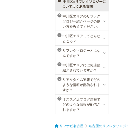
メニューをご用意。お得な体験コー
中川区×リフレクソロジーに
スも多数！
ついてよくある質問
中川区エリアのリフレク
Q
ソロジー紹介ページの使
MEN’S TBC 名古屋本店
い方を教えてください。
メンズTBCは、創業以来男性の健康
中川区エリアってどんな
Q
的な美を追究してきました。豊富な
ところ？
脱毛メニューを始め、フェイシャル
ケア、下腹引き締め等、各種お得な
リフレクソロジーとはな
Q
体験コースを取り揃えています。選
んですか？
べる種類の多さで初めての方も安心
です。
中川区エリアには何店舗
Q
紹介されていますか？
リアルタイム速報でどの
Q
ような情報が配信されま
すか？
オススメ店ブログ速報で
Q
どのような情報が配信さ
れますか？
リフナビ名古屋
名古屋のリフレクソロジ