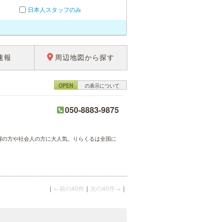
日本人スタッフのみ
速報
周辺地図から探す
OPEN
の表示について
050-8883-9875
主婦の方や社会人の方に大人気。りらくるは全国に
｜
←前の40件
｜
次の40件→
｜