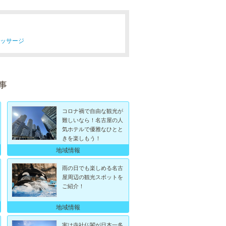
マッサージ
事
コロナ禍で自由な観光が
難しいなら！名古屋の人
気ホテルで優雅なひとと
きを楽しもう！
地域情報
雨の日でも楽しめる名古
屋周辺の観光スポットを
ご紹介！
地域情報
実は寺社仏閣が日本一多