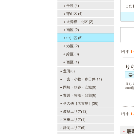
千種 (4)
こだ
守山区 (4)
大曽根・北区 (2)
南区 (2)
中川区 (5)
港区 (2)
1件中
1
緑区 (3)
西区 (1)
り
豊田(8)
一宮・小牧・春日井(11)
りら
岡崎・刈谷・安城(9)
30
豊川・豊橋・蒲郡(6)
その他［名古屋］(36)
岐阜エリア(13)
1件中
1
三重エリア(1)
静岡エリア(6)
最