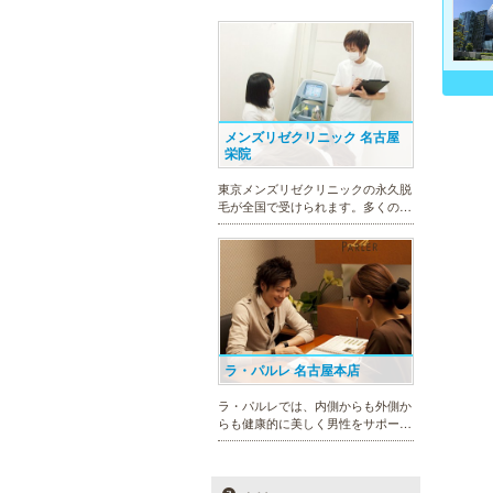
メンズリゼクリニック 名古屋
栄院
東京メンズリゼクリニックの永久脱
毛が全国で受けられます。多くの男
性患者様にご支持頂き、新宿1院か
ら始まったメンズリゼクリニック
が、現在では提携院含め全国10院を
展開するクリニックになりました。
ラ・パルレ 名古屋本店
ラ・パルレでは、内側からも外側か
らも健康的に美しく男性をサポー
ト。脱メタボリックやダイエット、
マッチョコースやにきび内外コー
ス、アロマトリートメント等多彩な