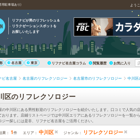
専用駐車場あり)
よう
リフナビが男のリフレッシュ＆
リラクゼーションスポットを
お探しいたします
都
名古屋
東京
リフナビ名古屋コラム
閲覧履歴
お気に入り
ナビ名古屋
名古屋のリフレクソロジー
名古屋市のリフレクソロジー
中川区
川区のリフレクソロジー
屋の中川区にある男性歓迎のリフレクソロジーを紹介いたします。口コミで人気の
ております。店鋪リストページでは中川区エリアにあるリフレクソロジーを一覧から
ロジー探しには是非、リフナビ名古屋をご活用ください。
1
中川区
リフレクソロジー
結果：
件
エリア：
ジャンル：