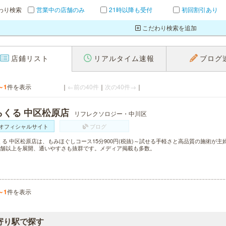
わり検索
営業中の店舗のみ
21時以降も受付
初回割引あり
こだわり検索を追加
店鋪リスト
リアルタイム速報
ブログ
～1
件を表示
｜
←前の40件
｜
次の40件→
｜
らくる 中区松原店
リフレクソロジー・中川区
オフィシャルサイト
ブログ
くる 中区松原店は、もみほぐしコース15分900円(税抜)～試せる手軽さと高品質の施術が
0店舗以上を展開、通いやすさも抜群です。メディア掲載も多数。
～1
件を表示
寄り駅で探す