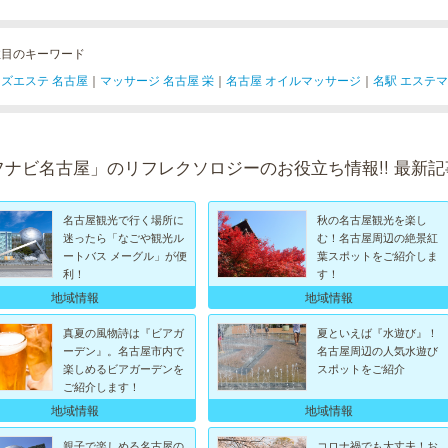
注目のキーワード
ズエステ 名古屋
｜
マッサージ 名古屋 栄
｜
名古屋 オイルマッサージ
｜
名駅 エステ
フナビ名古屋」のリフレクソロジーのお役立ち情報!! 最新記
名古屋観光で行く場所に
秋の名古屋観光を楽し
迷ったら「なごや観光ル
む！名古屋周辺の絶景紅
ートバス メーグル」が便
葉スポットをご紹介しま
利！
す！
地域情報
地域情報
真夏の風物詩は『ビアガ
夏といえば『水遊び』！
ーデン』。名古屋市内で
名古屋周辺の人気水遊び
楽しめるビアガーデンを
スポットをご紹介
ご紹介します！
地域情報
地域情報
親子で楽しめる名古屋の
コロナ禍でも大丈夫！お