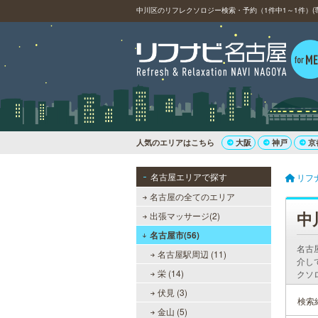
中川区のリフレクソロジー検索・予約（1件中1～1件）(
人気のエリアはこちら
大阪
神戸
京
名古屋エリアで探す
リフ
名古屋の全てのエリア
中
出張マッサージ(2)
名古屋市(56)
名古
名古屋駅周辺 (11)
介し
栄 (14)
クソ
伏見 (3)
検索
金山 (5)