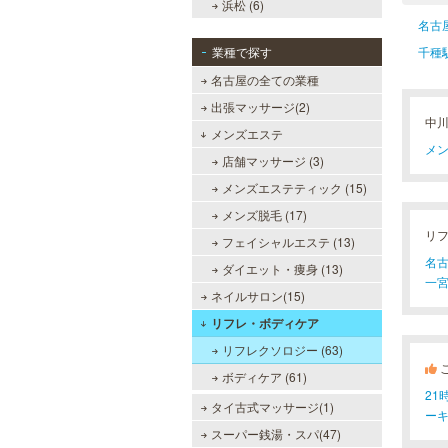
浜松 (6)
名古
業種で探す
千種
名古屋の全ての業種
出張マッサージ(2)
中
メンズエステ
メン
店舗マッサージ (3)
メンズエステティック (15)
メンズ脱毛 (17)
リ
フェイシャルエステ (13)
名古
ダイエット・痩身 (13)
一宮
ネイルサロン(15)
リフレ・ボディケア
リフレクソロジー (63)
ボディケア (61)
2
タイ古式マッサージ(1)
ー
スーパー銭湯・スパ(47)