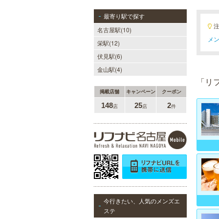
最寄り駅で探す
名古屋駅(10)
メン
栄駅(12)
伏見駅(6)
金山駅(4)
「リ
掲載店舗
キャンペーン
クーポン
148
25
2
店
店
件
今行きたい、人気のメンズエ
ステ