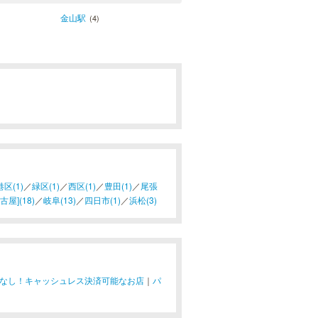
金山駅
(4)
港区(1)
／
緑区(1)
／
西区(1)
／
豊田(1)
／
尾張
屋](18)
／
岐阜(13)
／
四日市(1)
／
浜松(3)
なし！キャッシュレス決済可能なお店
｜
パ