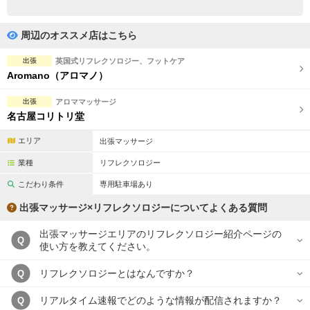
完全個室
半個室あり
ペアルームあり
シャワー室完備
周辺のオススメ店はこちら
フットバスあり
岩盤浴あり
出張
英国式リフレクソロジー、フットケア
Aromano（アロマノ）
専用駐車場あり
有資格者在籍
出張
アロママッサージ
日本人スタッフのみ
女性スタッフのみ
名古屋コリトリ堂
スタッフ指名可
Ｗセラピスト
エリア
出張マッサージ
業種
リフレクソロジー
駅から徒歩5分以内
こだわり条件
専用駐車場あり
こだわり条件を変更
出張マッサージ×リフレクソロジーについてよくある質問
出張マッサージエリアのリフレクソロジー紹介ページの
閉じる
Q
使い方を教えてください。
リフレクソロジーとはなんですか？
Q
リアルタイム速報でどのような情報が配信されますか？
Q