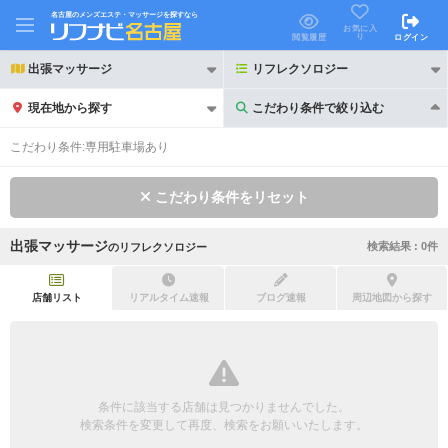
名古屋のメンズエステ・マッサージを探すなら
お気に入
り
閲覧履歴
ログイン
出張マッサージ
リフレクソロジー
現在地から探す
こだわり条件で絞り込む
こだわり条件で絞り込む
こだわり条件:
専用駐車場あり
こだわり条件をリセット
出張マッサージ
検索結果 :
0
件
の
リフレクソロジー
21時以降も受付
24時以降も受付
初回割引あり
リピーター割引あり
店舗リスト
リアルタイム速報
ブログ速報
周辺地図から探す
団体割引
ポイントカード有
キャッシュレス決済OK
領収証発行可
条件に該当する店舗は見つかりませんでした。
2名様歓迎
団体様歓迎
検索条件を変更して再度、検索をお願いいたします。