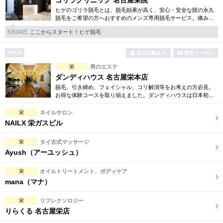
ゴリラクリニック 名古屋栄院
ヒゲのゴリラ脱毛とは、脱毛効果が高く、安心・安全な髭の永久
脱毛をご希望の方へおすすめのメンズ専用脱毛サービス。痛みに
弱い方には医療用麻酔を3種ご用意、医療認可の脱毛機のみを使
8月04日
ここからスタート！ヒゲ脱毛
用。スキンケアも万全です。
OPEN
本日出勤あり
割引クーポン
栄
男のエステ
ダンディハウス 名古屋栄本店
脱毛、引き締め、フェイシャル、コリ解消等をお考えの方必見。
お得な体験コースを取り揃えました。ダンディハウスは日本初の
男性専用エステサロンとして誕生。毎年1万人以上の方が効果を実
感しています。
栄
ネイルサロン
NAILX 栄ガスビル
栄
タイ古式マッサージ
Ayush（アーユッシュ）
栄
オイルトリートメント、ボディケア
mana（マナ）
栄
リフレクソロジー
りらくる 名古屋栄店