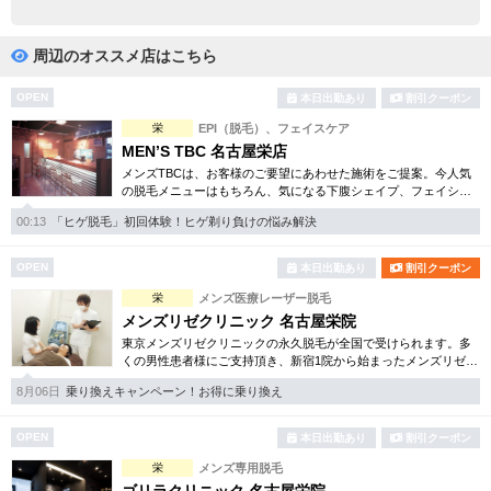
完全個室
半個室あり
ペアルームあり
シャワー室完備
周辺のオススメ店はこちら
フットバスあり
岩盤浴あり
OPEN
本日出勤あり
割引クーポン
栄
EPI（脱毛）、フェイスケア
専用駐車場あり
有資格者在籍
MEN’S TBC 名古屋栄店
メンズTBCは、お客様のご要望にあわせた施術をご提案。今人気
日本人スタッフのみ
女性スタッフのみ
の脱毛メニューはもちろん、気になる下腹シェイプ、フェイシャ
ルケア等初めての方でも安心のお得な体験コースを各種揃えてい
スタッフ指名可
Ｗセラピスト
00:13
「ヒゲ脱毛」初回体験！ヒゲ剃り負けの悩み解決
ます。まずはご体験下さい。
駅から徒歩5分以内
OPEN
本日出勤あり
割引クーポン
栄
メンズ医療レーザー脱毛
こだわり条件を変更
メンズリゼクリニック 名古屋栄院
東京メンズリゼクリニックの永久脱毛が全国で受けられます。多
くの男性患者様にご支持頂き、新宿1院から始まったメンズリゼク
閉じる
リニックが、現在では提携院含め全国10院を展開するクリニック
8月06日
乗り換えキャンペーン！お得に乗り換え
になりました。
OPEN
本日出勤あり
割引クーポン
栄
メンズ専用脱毛