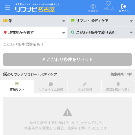
名古屋のメンズエステ・マッサージを探すなら
お気に入
り
閲覧履歴
ログイン
栄
リフレ・ボディケア
現在地から探す
こだわり条件で絞り込む
こだわり条件で絞り込む
こだわり条件:
岩盤浴あり
こだわり条件をリセット
栄
検索結果 :
0
件
の
リフレクソロジー・ボディケア
21時以降も受付
24時以降も受付
初回割引あり
リピーター割引あり
店舗リスト
リアルタイム速報
ブログ速報
周辺地図から探す
団体割引
ポイントカード有
キャッシュレス決済OK
領収証発行可
条件に該当する店舗は見つかりませんでした。
2名様歓迎
団体様歓迎
検索条件を変更して再度、検索をお願いいたします。