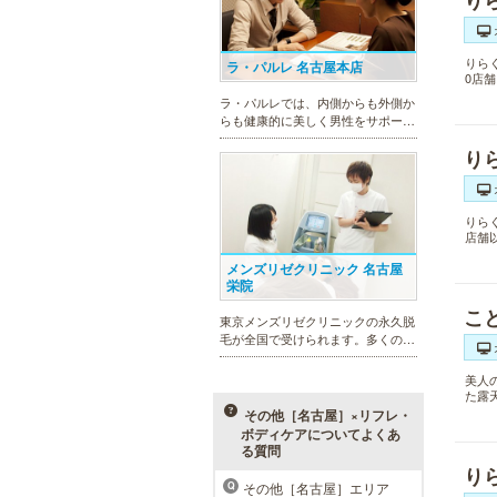
り
りら
ラ・パルレ 名古屋本店
0店
ラ・パルレでは、内側からも外側か
らも健康的に美しく男性をサポー
ト。脱メタボリックやダイエット、
り
マッチョコースやにきび内外コー
ス、アロマトリートメント等多彩な
メニューをご用意。お得な体験コー
スも多数！
りら
店舗
メンズリゼクリニック 名古屋
栄院
こ
東京メンズリゼクリニックの永久脱
毛が全国で受けられます。多くの男
性患者様にご支持頂き、新宿1院か
ら始まったメンズリゼクリニック
美人
が、現在では提携院含め全国10院を
た露
展開するクリニックになりました。
その他［名古屋］×リフレ・
ボディケアについてよくあ
る質問
り
その他［名古屋］エリア
Q