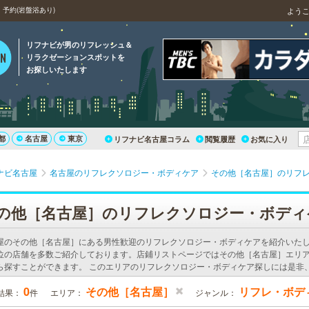
予約(岩盤浴あり)
よう
リフナビが男のリフレッシュ＆
リラクゼーションスポットを
お探しいたします
都
名古屋
東京
リフナビ名古屋コラム
閲覧履歴
お気に入り
ナビ名古屋
名古屋のリフレクソロジー・ボディケア
その他［名古屋］のリフ
の他［名古屋］のリフレクソロジー・ボディ
屋のその他［名古屋］にある男性歓迎のリフレクソロジー・ボディケアを紹介いた
位の店舗を多数ご紹介しております。店鋪リストページではその他［名古屋］エリ
ら探すことができます。 このエリアのリフレクソロジー・ボディケア探しには是非
0
その他［名古屋］
リフレ・ボデ
結果：
件
エリア：
ジャンル：