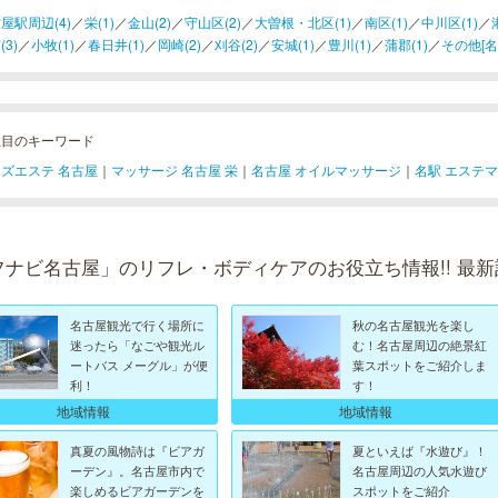
屋駅周辺(4)
／
栄(1)
／
金山(2)
／
守山区(2)
／
大曽根・北区(1)
／
南区(1)
／
中川区(1)
／
(3)
／
小牧(1)
／
春日井(1)
／
岡崎(2)
／
刈谷(2)
／
安城(1)
／
豊川(1)
／
蒲郡(1)
／
その他[名古
注目のキーワード
ズエステ 名古屋
｜
マッサージ 名古屋 栄
｜
名古屋 オイルマッサージ
｜
名駅 エステ
フナビ名古屋」のリフレ・ボディケアのお役立ち情報!! 最新
名古屋観光で行く場所に
秋の名古屋観光を楽し
迷ったら「なごや観光ル
む！名古屋周辺の絶景紅
ートバス メーグル」が便
葉スポットをご紹介しま
利！
す！
地域情報
地域情報
真夏の風物詩は『ビアガ
夏といえば『水遊び』！
ーデン』。名古屋市内で
名古屋周辺の人気水遊び
楽しめるビアガーデンを
スポットをご紹介