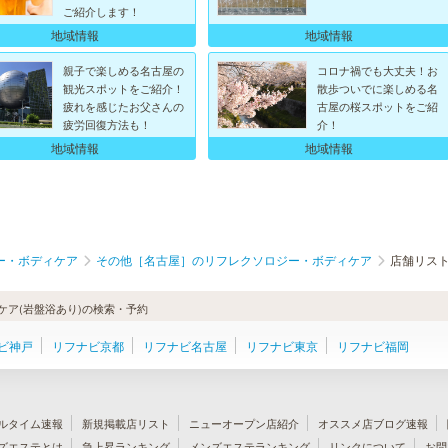
ご紹介します！
地域情報
地域情報
親子で楽しめる名古屋の
コロナ禍でも大丈夫！お
観光スポットをご紹介！
散歩ついでに楽しめる名
疲れを感じたお父さんの
古屋の桜スポットをご紹
疲労回復方法も！
介！
地域情報
地域情報
ー・ボディケア
その他［名古屋］のリフレクソロジー・ボディケア
店舗リス
ア(岩盤浴あり)の検索・予約
ビ神戸
リフナビ京都
リフナビ名古屋
リフナビ東京
リフナビ福岡
ルタイム速報
新規掲載店リスト
ニューオープン店紹介
オススメ店ブログ速報
ズエステとは
急上昇ランキング
メンズエステランキング
リンクについて
お問