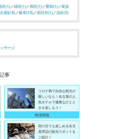
港区(1)
／
緑区(1)
／
西区(1)
／
豊田(1)
／
尾張
屋](18)
／
岐阜(13)
／
四日市(1)
／
浜松(3)
マッサージ
記事
コロナ禍で自由な観光が
難しいなら！名古屋の人
気ホテルで優雅なひとと
きを楽しもう！
地域情報
雨の日でも楽しめる名古
屋周辺の観光スポットを
ご紹介！