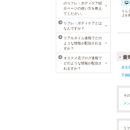
MEN’S TBC 名古屋本店
のリフレ・ボディケア紹
介ページの使い方を教え
りら
メンズTBCは、創業以来男性の健康
てください。
上を
的な美を追究してきました。豊富な
脱毛メニューを始め、フェイシャル
リフレ・ボディケアとは
Q
ケア、下腹引き締め等、各種お得な
なんですか？
体験コースを取り揃えています。選
べる種類の多さで初めての方も安心
リアルタイム速報でどの
Q
です。
ような情報が配信されま
すか？
最
オススメ店ブログ速報で
Q
どのような情報が配信さ
名古
れますか？
千種
そ
メン
リ