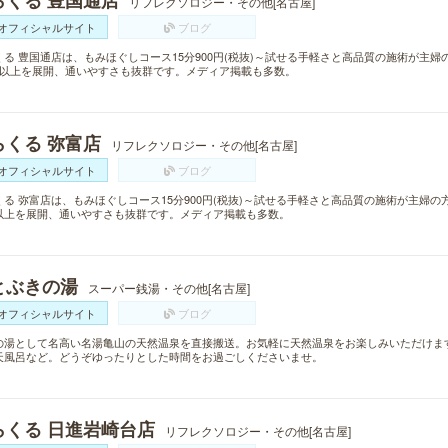
らくる 豊国通店
リフレクソロジー・その他[名古屋]
オフィシャルサイト
ブログ
くる 豊国通店は、もみほぐしコース15分900円(税抜)～試せる手軽さと高品質の施術が主
舗以上を展開、通いやすさも抜群です。メディア掲載も多数。
らくる 弥富店
リフレクソロジー・その他[名古屋]
オフィシャルサイト
ブログ
くる 弥富店は、もみほぐしコース15分900円(税抜)～試せる手軽さと高品質の施術が主婦の
以上を展開、通いやすさも抜群です。メディア掲載も多数。
とぶきの湯
スーパー銭湯・その他[名古屋]
オフィシャルサイト
ブログ
の湯として名高い名湯亀山の天然温泉を直接搬送。お気軽に天然温泉をお楽しみいただけま
天風呂など。どうぞゆったりとした時間をお過ごしくださいませ。
らくる 日進岩崎台店
リフレクソロジー・その他[名古屋]