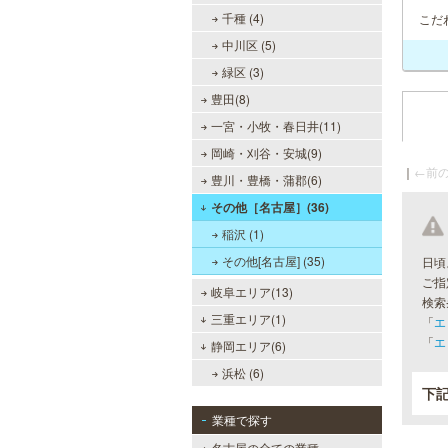
千種 (4)
こだ
中川区 (5)
緑区 (3)
豊田(8)
一宮・小牧・春日井(11)
岡崎・刈谷・安城(9)
｜
←前の
豊川・豊橋・蒲郡(6)
その他［名古屋］(36)
稲沢 (1)
その他[名古屋] (35)
日頃
ご指
岐阜エリア(13)
検索
三重エリア(1)
「
エ
「
エ
静岡エリア(6)
浜松 (6)
下
業種で探す
名古屋の全ての業種