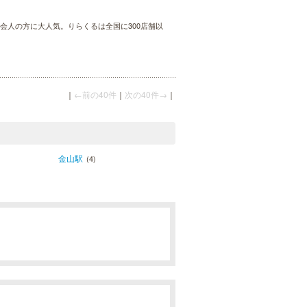
会人の方に大人気。りらくるは全国に300店舗以
｜
←前の40件
｜
次の40件→
｜
金山駅
(4)