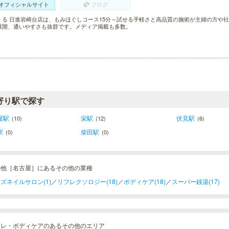
オフィシャルサイト
ブログ
くる 日進岩崎台店は、もみほぐしコース15分～試せる手軽さと高品質の施術が主婦の方や社
展開、通いやすさも抜群です。メディア掲載も多数。
寄り駅で探す
屋駅
栄駅
伏見駅
(10)
(12)
(6)
駅
柴田駅
(0)
(0)
の他［名古屋］にあるその他の業種
ズネイルサロン(1)
／
リフレクソロジー(18)
／
ボディケア(18)
／
スーパー銭湯(17)
フレ・ボディケアのあるその他のエリア