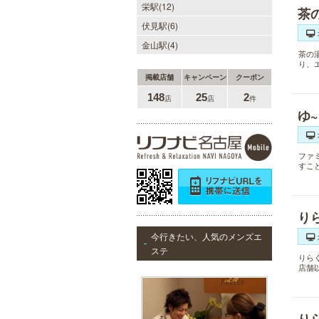
栄駅(12)
茶
伏見駅(6)
金山駅(4)
茶の
り、
掲載店舗
キャンペーン
クーポン
148
25
2
店
店
件
ゆ
ファ
すこ
り
今行きたい、人気のメンズエ
ステ
りら
店舗