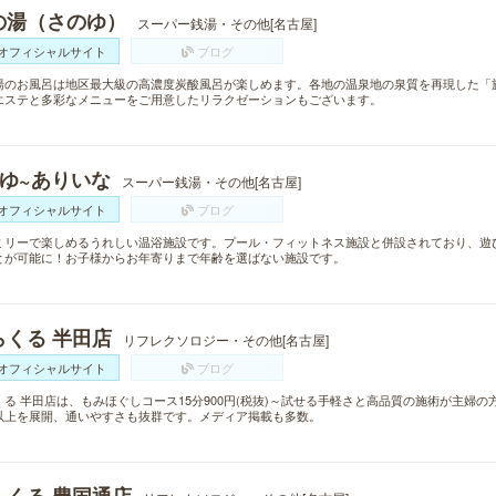
の湯（さのゆ）
スーパー銭湯・その他[名古屋]
オフィシャルサイト
ブログ
湯のお風呂は地区最大級の高濃度炭酸風呂が楽しめます。各地の温泉地の泉質を再現した「
エステと多彩なメニューをご用意したリラクゼーションもございます。
~ゆ~ありいな
スーパー銭湯・その他[名古屋]
オフィシャルサイト
ブログ
ミリーで楽しめるうれしい温浴施設です。プール・フィットネス施設と併設されており、遊
とが可能に！お子様からお年寄りまで年齢を選ばない施設です。
らくる 半田店
リフレクソロジー・その他[名古屋]
オフィシャルサイト
ブログ
くる 半田店は、もみほぐしコース15分900円(税抜)～試せる手軽さと高品質の施術が主婦の
以上を展開、通いやすさも抜群です。メディア掲載も多数。