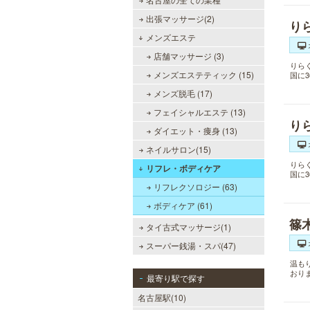
出張マッサージ(2)
り
メンズエステ
店舗マッサージ (3)
りら
メンズエステティック (15)
国に
メンズ脱毛 (17)
フェイシャルエステ (13)
り
ダイエット・痩身 (13)
ネイルサロン(15)
りら
リフレ・ボディケア
国に
リフレクソロジー (63)
ボディケア (61)
篠
タイ古式マッサージ(1)
スーパー銭湯・スパ(47)
温も
おり
最寄り駅で探す
名古屋駅(10)