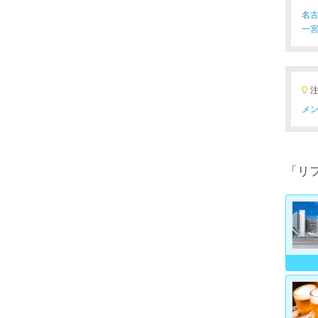
名古
一宮
メン
「リ