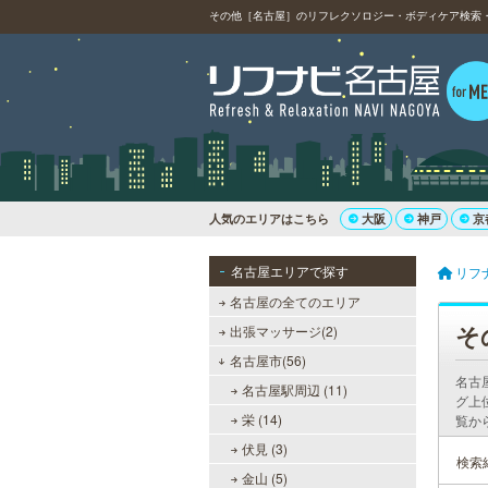
その他［名古屋］のリフレクソロジー・ボディケア検索・
人気のエリアはこちら
大阪
神戸
京
名古屋エリアで探す
リフ
名古屋の全てのエリア
そ
出張マッサージ(2)
名古屋市(56)
名古
名古屋駅周辺 (11)
グ上
栄 (14)
覧か
伏見 (3)
検索
金山 (5)