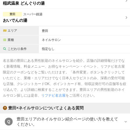
稲武温泉 どんぐりの湯
豊田
スーパー銭湯
おいでんの湯
エリア
豊田
業種
ネイルサロン
こだわり条件
指定なし
名古屋の豊田にある男性歓迎のネイルサロンを紹介。店舗の詳細情報だけでな
く新着情報、料金メニュー、お得なキャンペーン・イベント、リフナビ名古屋
限定のクーポンなどをご覧いただけます。「条件変更」ボタンをクリックして
いただくと、業種・エリアだけでなく日本人セラピストのみ、深夜の受付可能
な店舗、クレジットカードOK、ポイントカード有、領収証発行可の店舗等を絞
り込んで、より詳細に検索することができます。豊田エリアの男性歓迎のネイ
ルサロン探しには是非、
リフナビ名古屋
をご活用ください。
豊田×ネイルサロンについてよくある質問
豊田エリアのネイルサロン紹介ページの使い方を教えて
Q
ください。