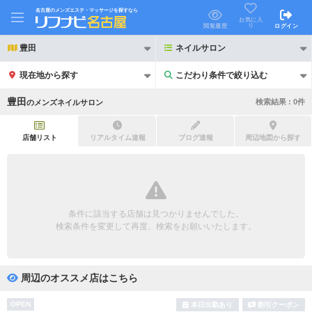
名古屋のメンズエステ・マッサージを探すなら
お気に入
り
閲覧履歴
ログイン
豊田
ネイルサロン
現在地から探す
こだわり条件で絞り込む
こだわり条件で絞り込む
豊田
検索結果 :
0
件
の
メンズネイルサロン
店舗リスト
リアルタイム速報
ブログ速報
周辺地図から探す
21時以降も受付
24時以降も受付
初回割引あり
リピーター割引あり
条件に該当する店舗は見つかりませんでした。
検索条件を変更して再度、検索をお願いいたします。
団体割引
ポイントカード有
キャッシュレス決済OK
領収証発行可
周辺のオススメ店はこちら
2名様歓迎
団体様歓迎
OPEN
本日出勤あり
割引クーポン