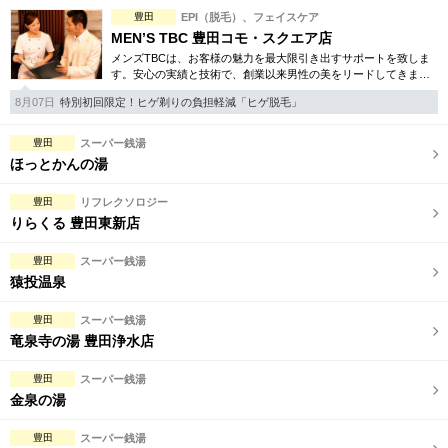
完全個室
半個室あり
豊田
EPI（脱毛）、フェイスケア
MEN’S TBC 豊田コモ・スクエア店
ペアルームあり
シャワー室完備
メンズTBCは、お客様の魅力を最大限引き出すサポートを致しま
す。安心の実績と技術で、創業以来男性の美をリードしてきまし
フットバスあり
岩盤浴あり
た。人気のメンズ脱毛をはじめ、フェイシャルケア、引き締め等
8月07日
特別初回限定！ヒゲ剃りの負担軽減「ヒゲ脱毛」
お得な体験コースも多数。
専用駐車場あり
有資格者在籍
豊田
スーパー銭湯
日本人スタッフのみ
女性スタッフのみ
ほっとかんの湯
スタッフ指名可
Ｗセラピスト
豊田
リフレクソロジー
りらくる 豊田東新店
駅から徒歩5分以内
豊田
スーパー銭湯
猿投温泉
こだわり条件を変更
豊田
スーパー銭湯
竜泉寺の湯 豊田浄水店
閉じる
豊田
スーパー銭湯
金泉の湯
豊田
スーパー銭湯