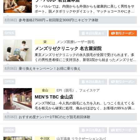
ラ・パルレ 名古屋本店
ラ・パルレでは、内側からも外側からも健康的に美しく男性をサ
ポート。脱メタボリックやダイエット、マッチョコースやにきび
内外コース、アロマトリートメント等多彩なメニューをご用意。
8月06日
参考価格27500円→初回限定3000円!ニキビケア体験
お得な体験コースも多数！
OPEN
本日出勤あり
割引クーポン
栄
メンズ医療レーザー脱毛
メンズリゼクリニック 名古屋栄院
東京メンズリゼクリニックの永久脱毛が全国で受けられます。多
くの男性患者様にご支持頂き、新宿1院から始まったメンズリゼク
リニックが、現在では提携院含め全国10院を展開するクリニック
8月06日
乗り換えキャンペーン！お得に乗り換え
になりました。
OPEN
本日出勤あり
割引クーポン
金山
EPI（脱毛）、フェイスケア
MEN’S TBC 金山店
メンズTBCは、今人気の脱毛にも力を入れ、しつこく生えてくる
毛を根元から確実に処理。痛みがほぼなく、お客様の99％が満足
されています。脱毛他、フェイシャルケアや引き締め等お得な体
8月06日
おすすめ度ナンバー1!TBCのヒゲ脱毛初回体験
験コースも各種ご用意。
OPEN
本日出勤あり
割引クーポン
中川区
山王温泉 リラクゼーションスパ