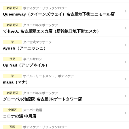
名駅周辺
ボディケア・リフレクソロジー
Queensway（クイーンズウェイ）名古屋地下街ユニモール店
名駅周辺
グローバルスポーツケア
てもみん 名古屋駅エスカ店（新幹線口地下街エスカ）
栄
タイ古式マッサージ
Ayush（アーユッシュ）
伏見
ネイルサロン
Up Nail（アップネイル）
栄
オイルトリートメント、ボディケア
mana（マナ）
名駅周辺
グローバルスポーツケア
グローバル治療院 名古屋JRゲートタワー店
中川区
スーパー銭湯
コロナの湯 中川店
西区
ボディケア・リフレクソロジー