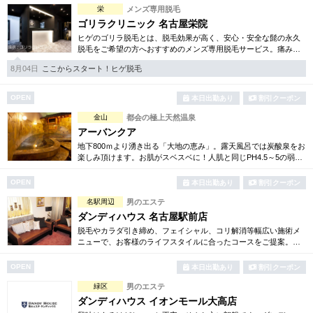
栄
メンズ専用脱毛
ゴリラクリニック 名古屋栄院
ヒゲのゴリラ脱毛とは、脱毛効果が高く、安心・安全な髭の永久
脱毛をご希望の方へおすすめのメンズ専用脱毛サービス。痛みに
弱い方には医療用麻酔を3種ご用意、医療認可の脱毛機のみを使
8月04日
ここからスタート！ヒゲ脱毛
用。スキンケアも万全です。
OPEN
本日出勤あり
割引クーポン
金山
都会の極上天然温泉
アーバンクア
地下800ｍより湧き出る「大地の恵み」。露天風呂では炭酸泉をお
楽しみ頂けます。お肌がスベスベに！人肌と同じPH4.5～5の弱酸
性のお湯は肌に優しい贅沢な化粧水のよう。美肌効果を最大限に
発揮致します。
OPEN
本日出勤あり
割引クーポン
名駅周辺
男のエステ
ダンディハウス 名古屋駅前店
脱毛やカラダ引き締め、フェイシャル、コリ解消等幅広い施術メ
ニューで、お客様のライフスタイルに合ったコースをご提案。各
種お得な体験コースもご用意しています。毎年1万人以上の方がそ
の効果を実感しています。
OPEN
本日出勤あり
割引クーポン
緑区
男のエステ
ダンディハウス イオンモール大高店