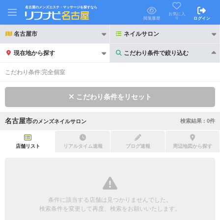
名古屋のメンズエステ・マッサージを探すなら
お気に入
り
閲覧履歴
ログイン
名古屋市
ネイルサロン
現在地から探す
こだわり条件で絞り込む
こだわり条件で絞り込む
こだわり条件:
完全個室
こだわり条件をリセット
名古屋市
検索結果 :
0
件
の
メンズネイルサロン
21時以降も受付
24時以降も受付
初回割引あり
リピーター割引あり
店舗リスト
リアルタイム速報
ブログ速報
周辺地図から探す
団体割引
ポイントカード有
キャッシュレス決済OK
領収証発行可
条件に該当する店舗は見つかりませんでした。
2名様歓迎
団体様歓迎
検索条件を変更して再度、検索をお願いいたします。