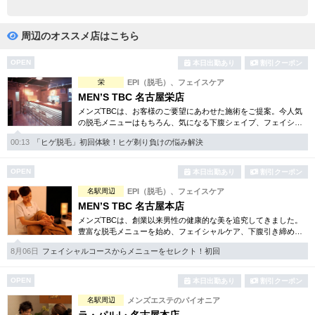
完全個室
半個室あり
ペアルームあり
シャワー室完備
周辺のオススメ店はこちら
フットバスあり
岩盤浴あり
OPEN
本日出勤あり
割引クーポン
栄
EPI（脱毛）、フェイスケア
専用駐車場あり
有資格者在籍
MEN’S TBC 名古屋栄店
メンズTBCは、お客様のご要望にあわせた施術をご提案。今人気
日本人スタッフのみ
女性スタッフのみ
の脱毛メニューはもちろん、気になる下腹シェイプ、フェイシャ
ルケア等初めての方でも安心のお得な体験コースを各種揃えてい
スタッフ指名可
Ｗセラピスト
00:13
「ヒゲ脱毛」初回体験！ヒゲ剃り負けの悩み解決
ます。まずはご体験下さい。
駅から徒歩5分以内
OPEN
本日出勤あり
割引クーポン
名駅周辺
EPI（脱毛）、フェイスケア
こだわり条件を変更
MEN’S TBC 名古屋本店
メンズTBCは、創業以来男性の健康的な美を追究してきました。
豊富な脱毛メニューを始め、フェイシャルケア、下腹引き締め
閉じる
等、各種お得な体験コースを取り揃えています。選べる種類の多
8月06日
フェイシャルコースからメニューをセレクト！初回
さで初めての方も安心です。
OPEN
本日出勤あり
割引クーポン
名駅周辺
メンズエステのパイオニア