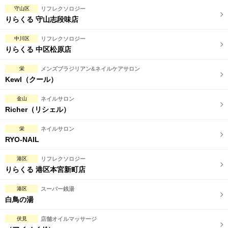
守山区
リフレクソロジー
りらくる 守山志段味店
中川区
リフレクソロジー
りらくる 中区松原店
栄
メンズブラジリアン&ネイルケアサロン
Kewl（クール）
金山
ネイルサロン
Richer（リシェル）
栄
ネイルサロン
RYO-NAIL
港区
リフレクソロジー
りらくる 港区本宮新町店
港区
スーパー銭湯
白鳥の湯
伏見
店舗オイルマッサージ