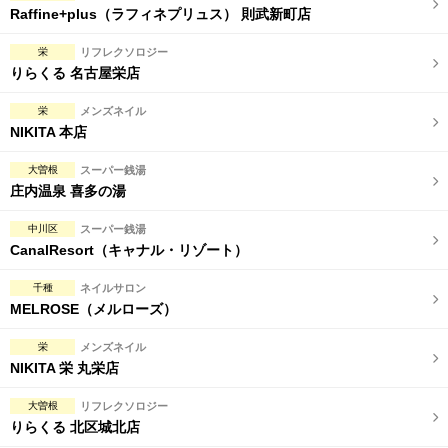
Raffine+plus（ラフィネプリュス） 則武新町店
栄
リフレクソロジー
りらくる 名古屋栄店
栄
メンズネイル
NIKITA 本店
大曽根
スーパー銭湯
庄内温泉 喜多の湯
中川区
スーパー銭湯
CanalResort（キャナル・リゾート）
千種
ネイルサロン
MELROSE（メルローズ）
栄
メンズネイル
NIKITA 栄 丸栄店
大曽根
リフレクソロジー
りらくる 北区城北店