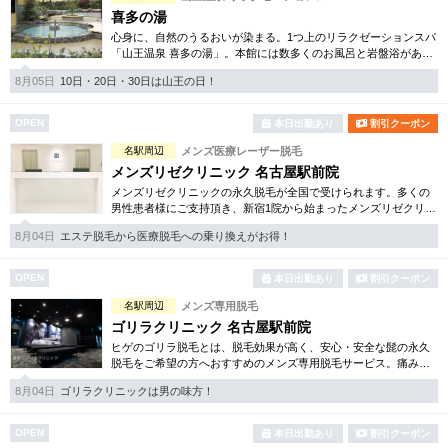
喜多の湯
心身に、自然のうるおいが染まる。1つ上のリラクゼーションスパ
「山王温泉 喜多の湯」。本館には数多くのお風呂と岩盤浴があ
り、日常を忘れ癒しの空間を楽しんで頂けます。別館は美のフロ
8月05日
10日・20日・30日は山王の日！
アをご用意しております。
OPEN
本日出勤あり
割引クーポン
名駅周辺
メンズ医療レーザー脱毛
メンズリゼクリニック 名古屋駅前院
メンズリゼクリニックの永久脱毛が全国で受けられます。多くの
男性患者様にご支持頂き、新宿1院から始まったメンズリゼクリニ
ックが、現在では提携院含め全国10院を展開するクリニックにな
8月04日
エステ脱毛から医療脱毛への乗り換えがお得！
りました。
OPEN
本日出勤あり
割引クーポン
名駅周辺
メンズ専用脱毛
ゴリラクリニック 名古屋駅前院
ヒゲのゴリラ脱毛とは、脱毛効果が高く、安心・安全な髭の永久
脱毛をご希望の方へおすすめのメンズ専用脱毛サービス。痛みに
弱い方には医療用麻酔を3種ご用意、医療認可の脱毛機のみを使
8月04日
ゴリラクリニックは男の味方！
用。スキンケアも万全です。
OPEN
本日出勤あり
割引クーポン