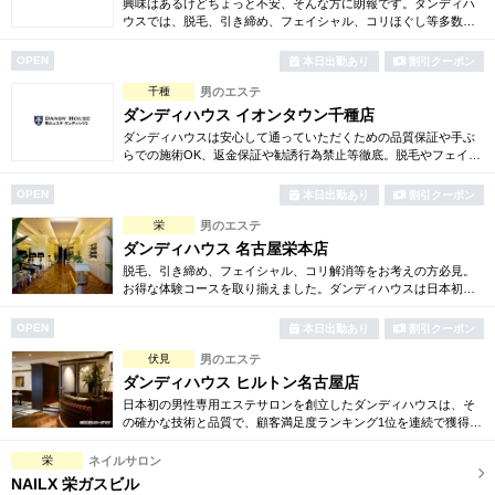
興味はあるけどちょっと不安、そんな方に朗報です。ダンディハ
ウスでは、脱毛、引き締め、フェイシャル、コリほぐし等多数の
お得な体験コースをご用意。確かな技術で毎年1万人以上の方がそ
の効果を実感しています。
OPEN
本日出勤あり
割引クーポン
千種
男のエステ
ダンディハウス イオンタウン千種店
ダンディハウスは安心して通っていただくための品質保証や手ぶ
らでの施術OK、返金保証や勧誘行為禁止等徹底。脱毛やフェイシ
ャル、引き締め、コリ解消等豊富でお得な体験コースも多数ご用
意しております。
OPEN
本日出勤あり
割引クーポン
栄
男のエステ
ダンディハウス 名古屋栄本店
脱毛、引き締め、フェイシャル、コリ解消等をお考えの方必見。
お得な体験コースを取り揃えました。ダンディハウスは日本初の
男性専用エステサロンとして誕生。毎年1万人以上の方が効果を実
感しています。
OPEN
本日出勤あり
割引クーポン
伏見
男のエステ
ダンディハウス ヒルトン名古屋店
日本初の男性専用エステサロンを創立したダンディハウスは、そ
の確かな技術と品質で、顧客満足度ランキング1位を連続で獲得。
引き締め、脱毛、フェイシャル、コリ解消等お得な体験コースを
多数ご用意しております。
栄
ネイルサロン
NAILX 栄ガスビル