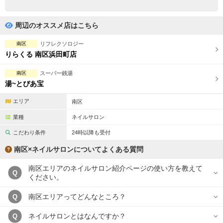
完全個室
半個室あり
ペアルームあり
シャワー室完備
周辺のオススメ店はこちら
フットバスあり
岩盤浴あり
南区
リフレクソロジー
りらくる 南区浜田町店
専用駐車場あり
有資格者在籍
南区
スーパー銭湯
日本人スタッフのみ
女性スタッフのみ
湯~とぴあ宝
スタッフ指名可
Ｗセラピスト
エリア
南区
業種
ネイルサロン
駅から徒歩5分以内
こだわり条件
24時以降も受付
こだわり条件を変更
南区×ネイルサロンについてよくある質問
南区エリアのネイルサロン紹介ページの使い方を教えて
閉じる
Q
ください。
南区エリアってどんなところ？
Q
ネイルサロンとはなんですか？
Q