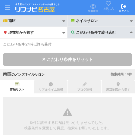
名古屋のメンズエステ・マッサージを探すなら
お気に入
り
閲覧履歴
ログイン
南区
ネイルサロン
現在地から探す
こだわり条件で絞り込む
こだわり条件で絞り込む
こだわり条件:
24時以降も受付
こだわり条件をリセット
南区
検索結果 :
0
件
の
メンズネイルサロン
21時以降も受付
24時以降も受付
初回割引あり
リピーター割引あり
店舗リスト
リアルタイム速報
ブログ速報
周辺地図から探す
団体割引
ポイントカード有
キャッシュレス決済OK
領収証発行可
条件に該当する店舗は見つかりませんでした。
2名様歓迎
団体様歓迎
検索条件を変更して再度、検索をお願いいたします。