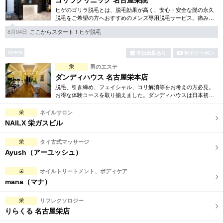
ゴリラクリニック 名古屋栄院
ヒゲのゴリラ脱毛とは、脱毛効果が高く、安心・安全な髭の永久
脱毛をご希望の方へおすすめのメンズ専用脱毛サービス。痛みに
弱い方には医療用麻酔を3種ご用意、医療認可の脱毛機のみを使
8月04日
ここからスタート！ヒゲ脱毛
用。スキンケアも万全です。
OPEN
本日出勤あり
割引クーポン
栄
男のエステ
ダンディハウス 名古屋栄本店
脱毛、引き締め、フェイシャル、コリ解消等をお考えの方必見。
お得な体験コースを取り揃えました。ダンディハウスは日本初の
男性専用エステサロンとして誕生。毎年1万人以上の方が効果を実
感しています。
栄
ネイルサロン
NAILX 栄ガスビル
栄
タイ古式マッサージ
Ayush（アーユッシュ）
栄
オイルトリートメント、ボディケア
mana（マナ）
栄
リフレクソロジー
りらくる 名古屋栄店