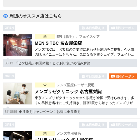
完全個室
半個室あり
ペアルームあり
シャワー室完備
周辺のオススメ店はこちら
フットバスあり
岩盤浴あり
OPEN
本日出勤あり
割引クーポン
栄
EPI（脱毛）、フェイスケア
専用駐車場あり
有資格者在籍
MEN’S TBC 名古屋栄店
メンズTBCは、お客様のご要望にあわせた施術をご提案。今人気
日本人スタッフのみ
女性スタッフのみ
の脱毛メニューはもちろん、気になる下腹シェイプ、フェイシャ
ルケア等初めての方でも安心のお得な体験コースを各種揃えてい
スタッフ指名可
Ｗセラピスト
00:13
「ヒゲ脱毛」初回体験！ヒゲ剃り負けの悩み解決
ます。まずはご体験下さい。
駅から徒歩5分以内
OPEN
本日出勤あり
割引クーポン
栄
メンズ医療レーザー脱毛
こだわり条件を変更
メンズリゼクリニック 名古屋栄院
東京メンズリゼクリニックの永久脱毛が全国で受けられます。多
くの男性患者様にご支持頂き、新宿1院から始まったメンズリゼク
閉じる
リニックが、現在では提携院含め全国10院を展開するクリニック
8月06日
乗り換えキャンペーン！お得に乗り換え
になりました。
OPEN
本日出勤あり
割引クーポン
栄
メンズ専用脱毛