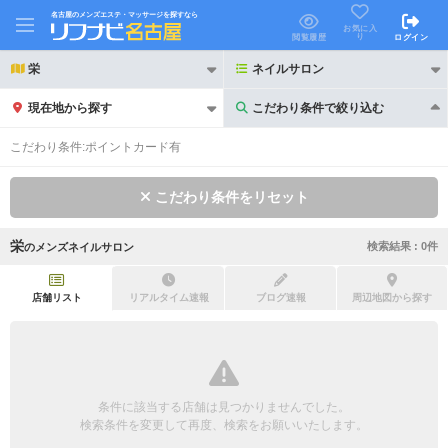
名古屋のメンズエステ・マッサージを探すなら
お気に入
り
閲覧履歴
ログイン
栄
ネイルサロン
現在地から探す
こだわり条件で絞り込む
こだわり条件で絞り込む
こだわり条件:
ポイントカード有
こだわり条件をリセット
栄
検索結果 :
0
件
の
メンズネイルサロン
21時以降も受付
24時以降も受付
初回割引あり
リピーター割引あり
店舗リスト
リアルタイム速報
ブログ速報
周辺地図から探す
団体割引
ポイントカード有
キャッシュレス決済OK
領収証発行可
条件に該当する店舗は見つかりませんでした。
2名様歓迎
団体様歓迎
検索条件を変更して再度、検索をお願いいたします。