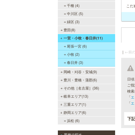
千種 (4)
こだ
中川区 (5)
緑区 (3)
豊田(8)
一宮・小牧・春日井(11)
尾張一宮 (6)
｜
←前の
小牧 (2)
春日井 (3)
岡崎・刈谷・安城(9)
日頃
豊川・豊橋・蒲郡(6)
ご指
その他［名古屋］(36)
検索
岐阜エリア(13)
「
エ
「
エ
三重エリア(1)
静岡エリア(6)
下
浜松 (6)
業種で探す