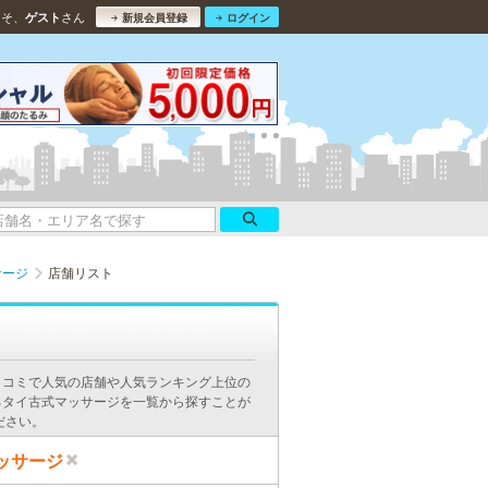
こそ、
さん
ゲスト
新規会員登録
ログイン
サージ
店舗リスト
口コミで人気の店舗や人気ランキング上位の
るタイ古式マッサージを一覧から探すことが
ださい。
ッサージ