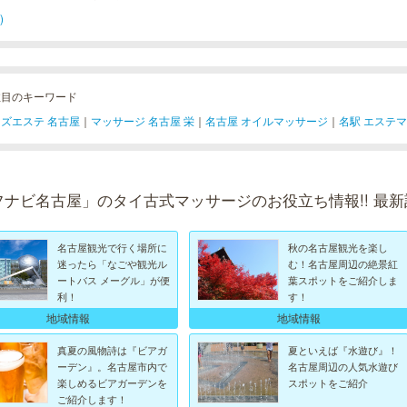
)
注目のキーワード
ズエステ 名古屋
｜
マッサージ 名古屋 栄
｜
名古屋 オイルマッサージ
｜
名駅 エステ
フナビ名古屋」のタイ古式マッサージのお役立ち情報!! 最新
名古屋観光で行く場所に
秋の名古屋観光を楽し
迷ったら「なごや観光ル
む！名古屋周辺の絶景紅
ートバス メーグル」が便
葉スポットをご紹介しま
利！
す！
地域情報
地域情報
真夏の風物詩は『ビアガ
夏といえば『水遊び』！
ーデン』。名古屋市内で
名古屋周辺の人気水遊び
楽しめるビアガーデンを
スポットをご紹介
ご紹介します！