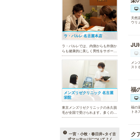
楽
天然
ウリ
ラ・パルレ 名古屋本店
JU
ラ・パルレでは、内側からも外側か
らも健康的に美しく男性をサポー
ト。脱メタボリックやダイエット、
マッチョコースやにきび内外コー
メン
ス、アロマトリートメント等多彩な
スト
メニューをご用意。お得な体験コー
スも多数！
福
メンズリゼクリニック 名古屋
栄院
福の
東京メンズリゼクリニックの永久脱
トネ
毛が全国で受けられます。多くの男
性患者様にご支持頂き、新宿1院か
ら始まったメンズリゼクリニック
が、現在では提携院含め全国10院を
展開するクリニックになりました。
ク
一宮・小牧・春日井×タイ古
式マッサージについてよく