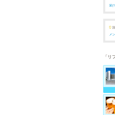
栄(1
メン
「リ