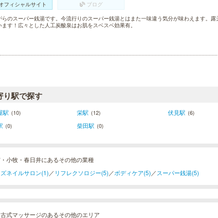
オフィシャルサイト
ブログ
がらのスーパー銭湯です。今流行りのスーパー銭湯とはまた一味違う気分が味わえます。露
います！広々とした人工炭酸泉はお肌をスベスベ効果有。
寄り駅で探す
屋駅
栄駅
伏見駅
(10)
(12)
(6)
駅
柴田駅
(0)
(0)
宮・小牧・春日井にあるその他の業種
ズネイルサロン(1)
／
リフレクソロジー(5)
／
ボディケア(5)
／
スーパー銭湯(5)
イ古式マッサージのあるその他のエリア