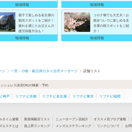
地域情報
地域情報
親子で楽しめる名古屋の
コロナ禍でも大丈夫！お
観光スポットをご紹介！
散歩ついでに楽しめる名
疲れを感じたお父さんの
古屋の桜スポットをご紹
疲労回復方法も！
介！
地域情報
地域情報
ージ
一宮・小牧・春日井のタイ古式マッサージ
店舗リスト
ッシュレス決済OK)の検索・予約
ビ神戸
リフナビ京都
リフナビ名古屋
リフナビ東京
リフナビ福岡
ルタイム速報
新規掲載店リスト
ニューオープン店紹介
オススメ店ブログ速報
ズエステとは
急上昇ランキング
メンズエステランキング
リンクについて
お問