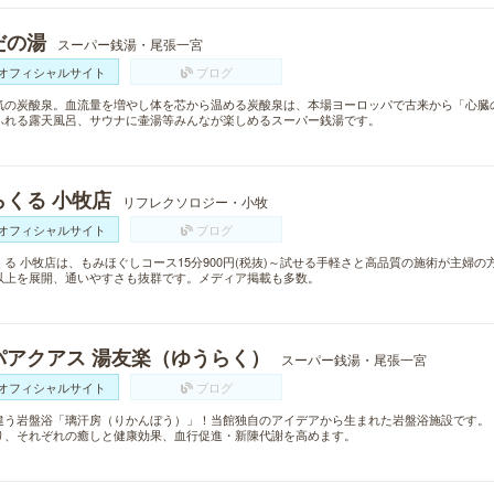
だの湯
スーパー銭湯・尾張一宮
オフィシャルサイト
ブログ
気の炭酸泉。血流量を増やし体を芯から温める炭酸泉は、本場ヨーロッパで古来から「心臓
ふれる露天風呂、サウナに壷湯等みんなが楽しめるスーパー銭湯です。
らくる 小牧店
リフレクソロジー・小牧
オフィシャルサイト
ブログ
くる 小牧店は、もみほぐしコース15分900円(税抜)～試せる手軽さと高品質の施術が主婦の
以上を展開、通いやすさも抜群です。メディア掲載も多数。
パアクアス 湯友楽（ゆうらく）
スーパー銭湯・尾張一宮
オフィシャルサイト
ブログ
違う岩盤浴「璃汗房（りかんぼう）」！当館独自のアイデアから生まれた岩盤浴施設です。
り、それぞれの癒しと健康効果、血行促進・新陳代謝を高めます。