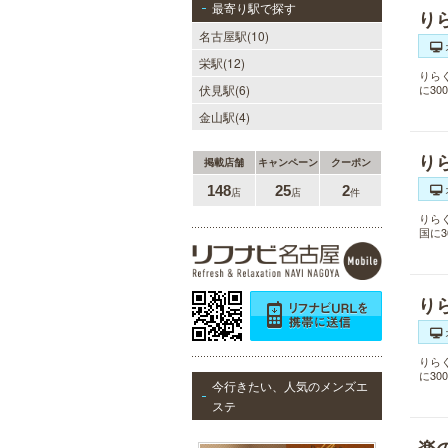
最寄り駅で探す
り
名古屋駅(10)
栄駅(12)
りら
伏見駅(6)
に3
金山駅(4)
り
掲載店舗
キャンペーン
クーポン
148
25
2
店
店
件
りら
国に
り
りら
に3
今行きたい、人気のメンズエ
ステ