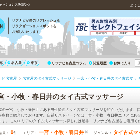
ャッシュレス決済OK)
よう
リフナビが男のリフレッシュ＆
リラクゼーションスポットを
お探しいたします
都
名古屋
東京
リフナビ名古屋コラム
閲覧履歴
お気に入り
ナビ名古屋
名古屋のタイ古式マッサージ
一宮・小牧・春日井のタイ古式マッ
宮・小牧・春日井のタイ古式マッサージ
屋の一宮・小牧・春日井にある男性歓迎のタイ古式マッサージを紹介いたします。
を多数ご紹介しております。店鋪リストページでは一宮・小牧・春日井エリアにあ
ます。 このエリアのタイ古式マッサージ探しには是非、リフナビ名古屋をご活用く
0
一宮・小牧・春日井
タイ古式マ
結果：
件
エリア：
ジャンル：