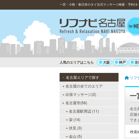
一宮・小牧・春日井のタイ古式マッサージ検索・予約(キ
人気のエリアはこちら
大阪
神戸
京
名古屋エリアで探す
リフ
名古屋の全てのエリア
一
出張マッサージ(2)
名古屋市(56)
名古
名古屋駅周辺 (11)
店舗
栄 (14)
でき
伏見 (3)
検索
金山 (5)