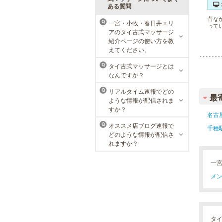
ある質問
昔な
一宮・小牧・春日井エリ
Q
って
MEN’S TBC 名古屋本店
アのタイ古式マッサージ
紹介ページの使い方を教
メンズTBCは、創業以来男性の健康
えてください。
的な美を追究してきました。豊富な
脱毛メニューを始め、フェイシャル
タイ古式マッサージとは
Q
ケア、下腹引き締め等、各種お得な
なんですか？
体験コースを取り揃えています。選
べる種類の多さで初めての方も安心
リアルタイム速報でどの
Q
です。
最
ような情報が配信されま
すか？
名古
オススメ店ブログ速報で
Q
千種
どのような情報が配信さ
れますか？
一
メン
タ