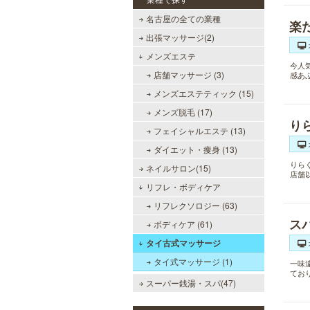
名古屋の全ての業種
楽
出張マッサージ(2)
メンズエステ
今人
店舗マッサージ (3)
感あ
メンズエステティック (15)
メンズ脱毛 (17)
り
フェイシャルエステ (13)
ダイエット・痩身 (13)
りら
ネイルサロン(15)
店舗
リフレ・ボディケア
リフレクソロジー (63)
ス
ボディケア (61)
タイ古式マッサージ
タイ式マッサージ (1)
一味
てお
スーパー銭湯・スパ(47)