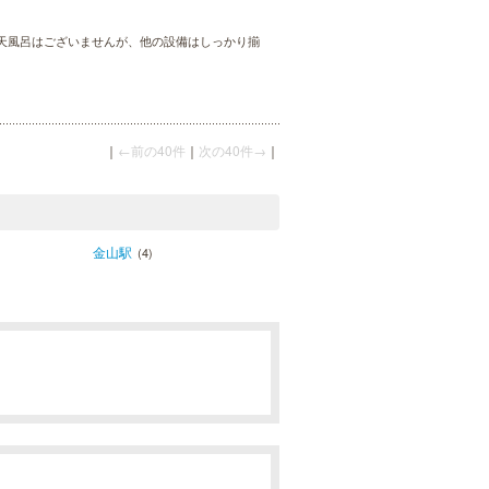
天風呂はございませんが、他の設備はしっかり揃
｜
←前の40件
｜
次の40件→
｜
金山駅
(4)