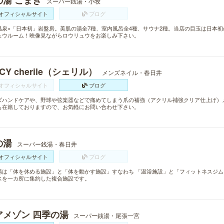
の湯 こまき
スーパー銭湯・小牧
オフィシャルサイト
ブログ
温泉×「日本初」岩盤房。美肌の湯全7種、室内風呂全4種、サウナ2種。当店の目玉は日本初
ュウルーム！映像見ながらロウリュウをお楽しみ下さい。
ICY cherile（シェリル）
メンズネイル・春日井
オフィシャルサイト
ブログ
ズハンドケアや、野球や弦楽器などで痛めてしまう爪の補強（アクリル補強クリア仕上げ）
も在籍しておりますので、お気軽にお問い合わせ下さい。
の湯
スーパー銭湯・春日井
オフィシャルサイト
ブログ
湯は「体を休める施設」と「体を動かす施設」すなわち 「温浴施設」と「フィットネスジ
スを一カ所に集約した複合施設です。
アメゾン 四季の湯
スーパー銭湯・尾張一宮