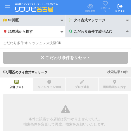
名古屋のメンズエステ・マッサージを探すなら
お気に入
り
閲覧履歴
ログイン
中川区
タイ古式マッサージ
現在地から探す
こだわり条件で絞り込む
こだわり条件で絞り込む
こだわり条件:
キャッシュレス決済OK
こだわり条件をリセット
中川区
検索結果 :
0
件
の
タイ古式マッサージ
21時以降も受付
24時以降も受付
初回割引あり
リピーター割引あり
店舗リスト
リアルタイム速報
ブログ速報
周辺地図から探す
団体割引
ポイントカード有
キャッシュレス決済OK
領収証発行可
条件に該当する店舗は見つかりませんでした。
2名様歓迎
団体様歓迎
検索条件を変更して再度、検索をお願いいたします。