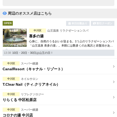
完全個室
半個室あり
ペアルームあり
シャワー室完備
周辺のオススメ店はこちら
フットバスあり
岩盤浴あり
OPEN
本日出勤あり
割引クーポン
中川区
山王温泉 リラクゼーションスパ
専用駐車場あり
有資格者在籍
喜多の湯
心身に、自然のうるおいが染まる。1つ上のリラクゼーションスパ
日本人スタッフのみ
女性スタッフのみ
「山王温泉 喜多の湯」。本館には数多くのお風呂と岩盤浴があ
り、日常を忘れ癒しの空間を楽しんで頂けます。別館は美のフロ
スタッフ指名可
Ｗセラピスト
13:38
10日・20日・30日は山王の日！
アをご用意しております。
駅から徒歩5分以内
中川区
スーパー銭湯
CanalResort（キャナル・リゾート）
こだわり条件を変更
中川区
ネイルサロン
T.Clear Nail（ティ.クリアネイル）
閉じる
中川区
リフレクソロジー
りらくる 中区松原店
中川区
スーパー銭湯
コロナの湯 中川店