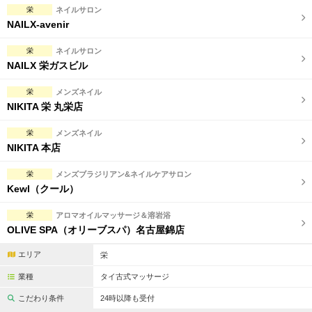
栄
ネイルサロン
NAILX-avenir
栄
ネイルサロン
NAILX 栄ガスビル
栄
メンズネイル
NIKITA 栄 丸栄店
栄
メンズネイル
NIKITA 本店
栄
メンズブラジリアン&ネイルケアサロン
Kewl（クール）
栄
アロマオイルマッサージ＆溶岩浴
OLIVE SPA（オリーブスパ）名古屋錦店
エリア
栄
業種
タイ古式マッサージ
こだわり条件
24時以降も受付