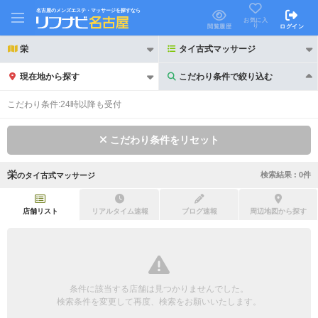
名古屋のメンズエステ・マッサージを探すなら
お気に入
り
閲覧履歴
ログイン
栄
タイ古式マッサージ
現在地から探す
こだわり条件で絞り込む
こだわり条件で絞り込む
こだわり条件:
24時以降も受付
こだわり条件をリセット
栄
検索結果 :
0
件
の
タイ古式マッサージ
21時以降も受付
24時以降も受付
初回割引あり
リピーター割引あり
店舗リスト
リアルタイム速報
ブログ速報
周辺地図から探す
団体割引
ポイントカード有
キャッシュレス決済OK
領収証発行可
条件に該当する店舗は見つかりませんでした。
2名様歓迎
団体様歓迎
検索条件を変更して再度、検索をお願いいたします。