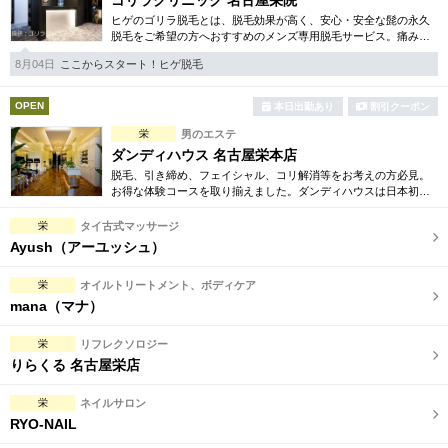
ゴリラクリニック 名古屋栄院
ヒゲのゴリラ脱毛とは、脱毛効果が高く、安心・安全な髭の永久
脱毛をご希望の方へおすすめのメンズ専用脱毛サービス。痛みに
弱い方には医療用麻酔を3種ご用意、医療認可の脱毛機のみを使
8月04日
ここからスタート！ヒゲ脱毛
用。スキンケアも万全です。
OPEN
本日出勤あり
割引クーポン
栄
男のエステ
ダンディハウス 名古屋栄本店
脱毛、引き締め、フェイシャル、コリ解消等をお考えの方必見。
お得な体験コースを取り揃えました。ダンディハウスは日本初の
男性専用エステサロンとして誕生。毎年1万人以上の方が効果を実
感しています。
栄
タイ古式マッサージ
Ayush（アーユッシュ）
栄
オイルトリートメント、ボディケア
mana（マナ）
栄
リフレクソロジー
りらくる 名古屋栄店
栄
ネイルサロン
RYO-NAIL