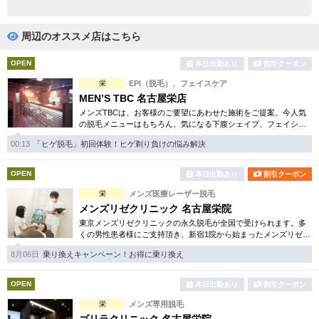
完全個室
半個室あり
ペアルームあり
シャワー室完備
周辺のオススメ店はこちら
フットバスあり
岩盤浴あり
OPEN
本日出勤あり
割引クーポン
栄
EPI（脱毛）、フェイスケア
専用駐車場あり
有資格者在籍
MEN’S TBC 名古屋栄店
メンズTBCは、お客様のご要望にあわせた施術をご提案。今人気
日本人スタッフのみ
女性スタッフのみ
の脱毛メニューはもちろん、気になる下腹シェイプ、フェイシャ
ルケア等初めての方でも安心のお得な体験コースを各種揃えてい
スタッフ指名可
Ｗセラピスト
00:13
「ヒゲ脱毛」初回体験！ヒゲ剃り負けの悩み解決
ます。まずはご体験下さい。
駅から徒歩5分以内
OPEN
本日出勤あり
割引クーポン
栄
メンズ医療レーザー脱毛
こだわり条件を変更
メンズリゼクリニック 名古屋栄院
東京メンズリゼクリニックの永久脱毛が全国で受けられます。多
くの男性患者様にご支持頂き、新宿1院から始まったメンズリゼク
閉じる
リニックが、現在では提携院含め全国10院を展開するクリニック
8月06日
乗り換えキャンペーン！お得に乗り換え
になりました。
OPEN
本日出勤あり
割引クーポン
栄
メンズ専用脱毛