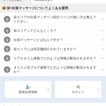
こだわり条件
24時以降も受付
完全個室
半個室あり
栄×出張マッサージについてよくある質問
ペアルームあり
シャワー室完備
栄エリアの出張マッサージ紹介ページの使い方を教えて
Q
フットバスあり
岩盤浴あり
ください。
専用駐車場あり
有資格者在籍
栄エリアってどんなところ？
Q
日本人スタッフのみ
女性スタッフのみ
出張マッサージとはなんですか？
Q
スタッフ指名可
Ｗセラピスト
栄エリアには何店舗紹介されていますか？
Q
駅から徒歩5分以内
リアルタイム速報でどのような情報が配信されますか？
Q
オススメ店ブログ速報でどのような情報が配信されます
こだわり条件を変更
Q
か？
閉じる
新規会員登録
ログイン