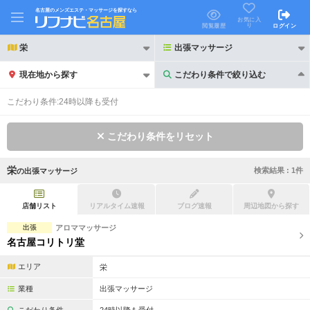
名古屋のメンズエステ・マッサージを探すなら
お気に入
り
閲覧履歴
ログイン
栄
出張マッサージ
現在地から探す
こだわり条件で絞り込む
こだわり条件で絞り込む
こだわり条件:
24時以降も受付
こだわり条件をリセット
栄
検索結果 :
1
件
の
出張マッサージ
21時以降も受付
24時以降も受付
初回割引あり
リピーター割引あり
店舗リスト
リアルタイム速報
ブログ速報
周辺地図から探す
出張
アロママッサージ
団体割引
ポイントカード有
名古屋コリトリ堂
キャッシュレス決済OK
領収証発行可
エリア
栄
2名様歓迎
団体様歓迎
業種
出張マッサージ