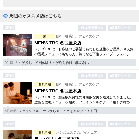
完全個室
半個室あり
ペアルームあり
シャワー室完備
周辺のオススメ店はこちら
フットバスあり
岩盤浴あり
OPEN
本日出勤あり
割引クーポン
栄
EPI（脱毛）、フェイスケア
専用駐車場あり
有資格者在籍
MEN’S TBC 名古屋栄店
メンズTBCは、お客様のご要望にあわせた施術をご提案。今人気
日本人スタッフのみ
女性スタッフのみ
の脱毛メニューはもちろん、気になる下腹シェイプ、フェイシャ
ルケア等初めての方でも安心のお得な体験コースを各種揃えてい
スタッフ指名可
Ｗセラピスト
00:13
「ヒゲ脱毛」初回体験！ヒゲ剃り負けの悩み解決
ます。まずはご体験下さい。
駅から徒歩5分以内
OPEN
本日出勤あり
割引クーポン
名駅周辺
EPI（脱毛）、フェイスケア
こだわり条件を変更
MEN’S TBC 名古屋本店
メンズTBCは、創業以来男性の健康的な美を追究してきました。
豊富な脱毛メニューを始め、フェイシャルケア、下腹引き締め
閉じる
等、各種お得な体験コースを取り揃えています。選べる種類の多
8月06日
フェイシャルコースからメニューをセレクト！初回
さで初めての方も安心です。
OPEN
本日出勤あり
割引クーポン
名駅周辺
メンズエステのパイオニア