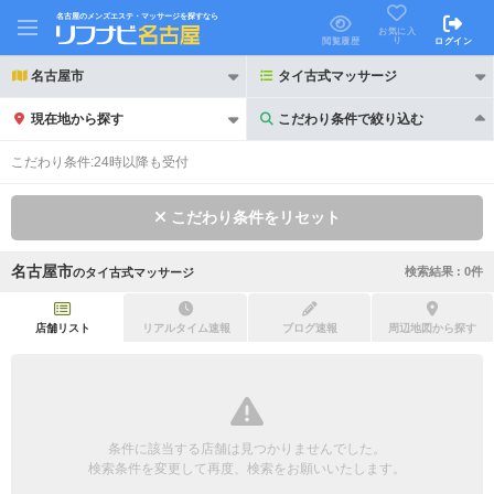
名古屋のメンズエステ・マッサージを探すなら
お気に入
り
閲覧履歴
ログイン
名古屋市
タイ古式マッサージ
現在地から探す
こだわり条件で絞り込む
こだわり条件で絞り込む
こだわり条件:
24時以降も受付
こだわり条件をリセット
名古屋市
検索結果 :
0
件
の
タイ古式マッサージ
21時以降も受付
24時以降も受付
初回割引あり
リピーター割引あり
店舗リスト
リアルタイム速報
ブログ速報
周辺地図から探す
団体割引
ポイントカード有
キャッシュレス決済OK
領収証発行可
条件に該当する店舗は見つかりませんでした。
2名様歓迎
団体様歓迎
検索条件を変更して再度、検索をお願いいたします。