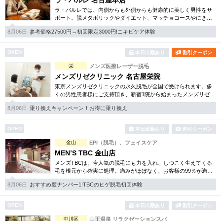
ラ・パルレ 名古屋本店
ラ・パルレでは、内側からも外側からも健康的に美しく男性をサ
ポート。脱メタボリックやダイエット、マッチョコースやにきび
内外コース、アロマトリートメント等多彩なメニューをご用意。
8月06日
参考価格27500円→初回限定3000円!ニキビケア体験
お得な体験コースも多数！
OPEN
本日出勤あり
割引クーポン
栄
メンズ医療レーザー脱毛
メンズリゼクリニック 名古屋栄院
東京メンズリゼクリニックの永久脱毛が全国で受けられます。多
くの男性患者様にご支持頂き、新宿1院から始まったメンズリゼク
リニックが、現在では提携院含め全国10院を展開するクリニック
8月06日
乗り換えキャンペーン！お得に乗り換え
になりました。
OPEN
本日出勤あり
割引クーポン
金山
EPI（脱毛）、フェイスケア
MEN’S TBC 金山店
メンズTBCは、今人気の脱毛にも力を入れ、しつこく生えてくる
毛を根元から確実に処理。痛みがほぼなく、お客様の99％が満足
されています。脱毛他、フェイシャルケアや引き締め等お得な体
8月06日
おすすめ度ナンバー1!TBCのヒゲ脱毛初回体験
験コースも各種ご用意。
OPEN
本日出勤あり
割引クーポン
中川区
山王温泉 リラクゼーションスパ