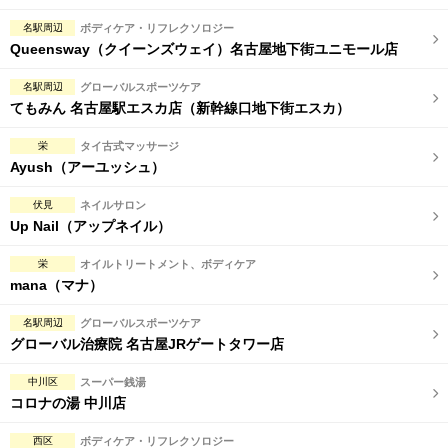
名駅周辺
ボディケア・リフレクソロジー
Queensway（クイーンズウェイ）名古屋地下街ユニモール店
名駅周辺
グローバルスポーツケア
てもみん 名古屋駅エスカ店（新幹線口地下街エスカ）
栄
タイ古式マッサージ
Ayush（アーユッシュ）
伏見
ネイルサロン
Up Nail（アップネイル）
栄
オイルトリートメント、ボディケア
mana（マナ）
名駅周辺
グローバルスポーツケア
グローバル治療院 名古屋JRゲートタワー店
中川区
スーパー銭湯
コロナの湯 中川店
西区
ボディケア・リフレクソロジー