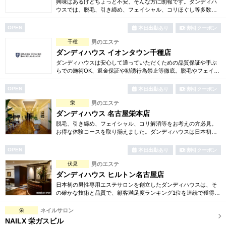
興味はあるけどちょっと不安、そんな方に朗報です。ダンディハ
ウスでは、脱毛、引き締め、フェイシャル、コリほぐし等多数の
お得な体験コースをご用意。確かな技術で毎年1万人以上の方がそ
の効果を実感しています。
OPEN
本日出勤あり
割引クーポン
千種
男のエステ
ダンディハウス イオンタウン千種店
ダンディハウスは安心して通っていただくための品質保証や手ぶ
らでの施術OK、返金保証や勧誘行為禁止等徹底。脱毛やフェイシ
ャル、引き締め、コリ解消等豊富でお得な体験コースも多数ご用
意しております。
OPEN
本日出勤あり
割引クーポン
栄
男のエステ
ダンディハウス 名古屋栄本店
脱毛、引き締め、フェイシャル、コリ解消等をお考えの方必見。
お得な体験コースを取り揃えました。ダンディハウスは日本初の
男性専用エステサロンとして誕生。毎年1万人以上の方が効果を実
感しています。
OPEN
本日出勤あり
割引クーポン
伏見
男のエステ
ダンディハウス ヒルトン名古屋店
日本初の男性専用エステサロンを創立したダンディハウスは、そ
の確かな技術と品質で、顧客満足度ランキング1位を連続で獲得。
引き締め、脱毛、フェイシャル、コリ解消等お得な体験コースを
多数ご用意しております。
栄
ネイルサロン
NAILX 栄ガスビル