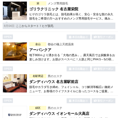
栄
メンズ専用脱毛
ゴリラクリニック 名古屋栄院
ヒゲのゴリラ脱毛とは、脱毛効果が高く、安心・安全な髭の永久
脱毛をご希望の方へおすすめのメンズ専用脱毛サービス。痛みに
弱い方には医療用麻酔を3種ご用意、医療認可の脱毛機のみを使
8月04日
ここからスタート！ヒゲ脱毛
用。スキンケアも万全です。
OPEN
本日出勤あり
割引クーポン
金山
都会の極上天然温泉
アーバンクア
地下800ｍより湧き出る「大地の恵み」。露天風呂では炭酸泉をお
楽しみ頂けます。お肌がスベスベに！人肌と同じPH4.5～5の弱酸
性のお湯は肌に優しい贅沢な化粧水のよう。美肌効果を最大限に
発揮致します。
OPEN
本日出勤あり
割引クーポン
名駅周辺
男のエステ
ダンディハウス 名古屋駅前店
脱毛やカラダ引き締め、フェイシャル、コリ解消等幅広い施術メ
ニューで、お客様のライフスタイルに合ったコースをご提案。各
種お得な体験コースもご用意しています。毎年1万人以上の方がそ
の効果を実感しています。
OPEN
本日出勤あり
割引クーポン
緑区
男のエステ
ダンディハウス イオンモール大高店