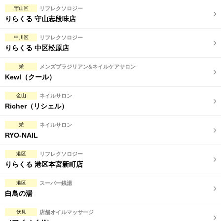
守山区
リフレクソロジー
りらくる 守山志段味店
中川区
リフレクソロジー
りらくる 中区松原店
栄
メンズブラジリアン&ネイルケアサロン
Kewl（クール）
金山
ネイルサロン
Richer（リシェル）
栄
ネイルサロン
RYO-NAIL
港区
リフレクソロジー
りらくる 港区本宮新町店
港区
スーパー銭湯
白鳥の湯
伏見
店舗オイルマッサージ