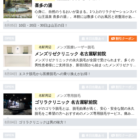
喜多の湯
心身に、自然のうるおいが染まる。1つ上のリラクゼーションスパ
「山王温泉 喜多の湯」。本館には数多くのお風呂と岩盤浴があ
り、日常を忘れ癒しの空間を楽しんで頂けます。別館は美のフロ
8月05日
10日・20日・30日は山王の日！
アをご用意しております。
OPEN
本日出勤あり
割引クーポン
名駅周辺
メンズ医療レーザー脱毛
メンズリゼクリニック 名古屋駅前院
メンズリゼクリニックの永久脱毛が全国で受けられます。多くの
男性患者様にご支持頂き、新宿1院から始まったメンズリゼクリニ
ックが、現在では提携院含め全国10院を展開するクリニックにな
8月04日
エステ脱毛から医療脱毛への乗り換えがお得！
りました。
OPEN
本日出勤あり
割引クーポン
名駅周辺
メンズ専用脱毛
ゴリラクリニック 名古屋駅前院
ヒゲのゴリラ脱毛とは、脱毛効果が高く、安心・安全な髭の永久
脱毛をご希望の方へおすすめのメンズ専用脱毛サービス。痛みに
弱い方には医療用麻酔を3種ご用意、医療認可の脱毛機のみを使
8月04日
ゴリラクリニックは男の味方！
用。スキンケアも万全です。
OPEN
本日出勤あり
割引クーポン