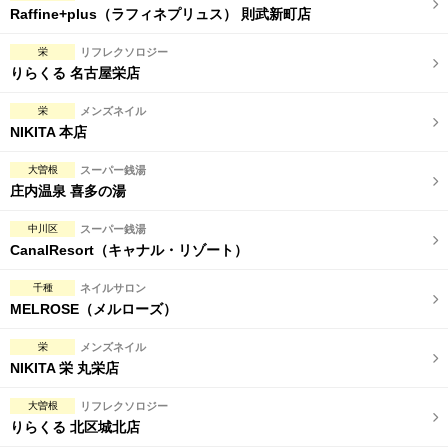
Raffine+plus（ラフィネプリュス） 則武新町店
栄
リフレクソロジー
りらくる 名古屋栄店
栄
メンズネイル
NIKITA 本店
大曽根
スーパー銭湯
庄内温泉 喜多の湯
中川区
スーパー銭湯
CanalResort（キャナル・リゾート）
千種
ネイルサロン
MELROSE（メルローズ）
栄
メンズネイル
NIKITA 栄 丸栄店
大曽根
リフレクソロジー
りらくる 北区城北店