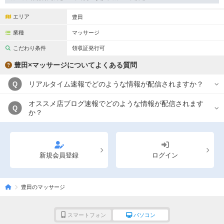
完全個室
半個室あり
エリア
豊田
ペアルームあり
シャワー室完備
業種
マッサージ
フットバスあり
岩盤浴あり
こだわり条件
領収証発行可
専用駐車場あり
有資格者在籍
豊田×マッサージについてよくある質問
日本人スタッフのみ
女性スタッフのみ
リアルタイム速報でどのような情報が配信されますか？
Q
スタッフ指名可
Ｗセラピスト
オススメ店ブログ速報でどのような情報が配信されます
Q
か？
駅から徒歩5分以内
こだわり条件を変更
新規会員登録
ログイン
閉じる
豊田のマッサージ
スマートフォン
パソコン