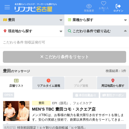
名古屋のメンズエステ・マッサージを探すなら
お気に入
り
閲覧履歴
ログイン
豊田
業種から探す
現在地から探す
こだわり条件で絞り込む
こだわり条件で絞り込む
こだわり条件:
領収証発行可
こだわり条件をリセット
豊田
検索結果 :
1
件
の
マッサージ
21時以降も受付
24時以降も受付
初回割引あり
リピーター割引あり
店舗リスト
リアルタイム速報
ブログ速報
周辺地図から探す
OPEN
本日出勤あり
割引クーポン
団体割引
ポイントカード有
豊田
EPI（脱毛）、フェイスケア
キャッシュレス決済OK
領収証発行可
MEN’S TBC 豊田コモ・スクエア店
メンズTBCは、お客様の魅力を最大限引き出すサポートを致しま
2名様歓迎
団体様歓迎
す。安心の実績と技術で、創業以来男性の美をリードしてきまし
た。人気のメンズ脱毛をはじめ、フェイシャルケア、引き締め等
8月07日
特別初回限定！ヒゲ剃りの負担軽減「ヒゲ脱毛」
お得な体験コースも多数。