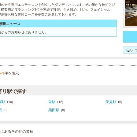
初の男性専用エステサロンを創立したダンディハウスは、その確かな技術と品
、顧客満足度ランキング1位を連続で獲得。引き締め、脱毛、フェイシャル、
解消等お得な体験コースを多数ご用意しております。
最新ニュース
舗からのお知らせはありません。
オ
～1
件を表示
寄り駅で探す
屋駅
栄駅
伏見駅
(10)
(12)
(6)
駅
柴田駅
(0)
(0)
見にあるその他の業種