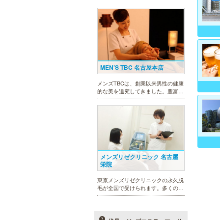
MEN’S TBC 名古屋本店
メンズTBCは、創業以来男性の健康
的な美を追究してきました。豊富な
脱毛メニューを始め、フェイシャル
ケア、下腹引き締め等、各種お得な
体験コースを取り揃えています。選
べる種類の多さで初めての方も安心
です。
メンズリゼクリニック 名古屋
栄院
東京メンズリゼクリニックの永久脱
毛が全国で受けられます。多くの男
性患者様にご支持頂き、新宿1院か
ら始まったメンズリゼクリニック
が、現在では提携院含め全国10院を
展開するクリニックになりました。