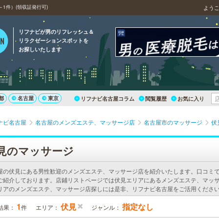
1件）(領収証発行可)
よう
リフナビが男のリフレッシュ＆
リラクゼーションスポットを
お探しいたします
都
名古屋
東京
リフナビ名古屋コラム
閲覧履歴
お気に入り
ナビ名古屋
名古屋のメンズエステ、マッサージ店
名古屋市のマッサージ
伏
見のマッサージ
屋の伏見にある男性歓迎のメンズエステ、マッサージ店を紹介いたします。口コミ
ご紹介しております。店鋪リストページでは伏見エリアにあるメンズエステ、マッサ
リアのメンズエステ、マッサージ店探しには是非、リフナビ名古屋をご活用くださ
1
伏見
指定なし
結果：
件
エリア：
ジャンル：