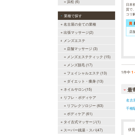
浜松 (6)
日本
質で
コリ
業種で探す
名古屋の全ての業種
店
出張マッサージ(2)
メンズエステ
店舗マッサージ (3)
メンズエステティック (15)
メンズ脱毛 (17)
1件中
1
フェイシャルエステ (13)
ダイエット・痩身 (13)
最
ネイルサロン(15)
リフレ・ボディケア
名古
リフレクソロジー (63)
千種
ボディケア (61)
タイ古式マッサージ(1)
伏
スーパー銭湯・スパ(47)