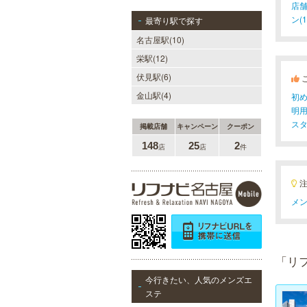
店舗
ン(1
最寄り駅で探す
名古屋駅(10)
栄駅(12)
伏見駅(6)
金山駅(4)
初
明
ス
掲載店舗
キャンペーン
クーポン
148
25
2
店
店
件
メン
「リ
今行きたい、人気のメンズエ
ステ