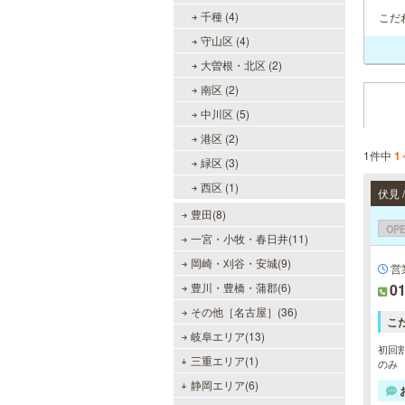
千種 (4)
こだ
守山区 (4)
大曽根・北区 (2)
南区 (2)
中川区 (5)
港区 (2)
1件中
1
緑区 (3)
西区 (1)
伏見
豊田(8)
OP
一宮・小牧・春日井(11)
岡崎・刈谷・安城(9)
営業
豊川・豊橋・蒲郡(6)
01
その他［名古屋］(36)
こ
岐阜エリア(13)
初回割
三重エリア(1)
のみ
静岡エリア(6)