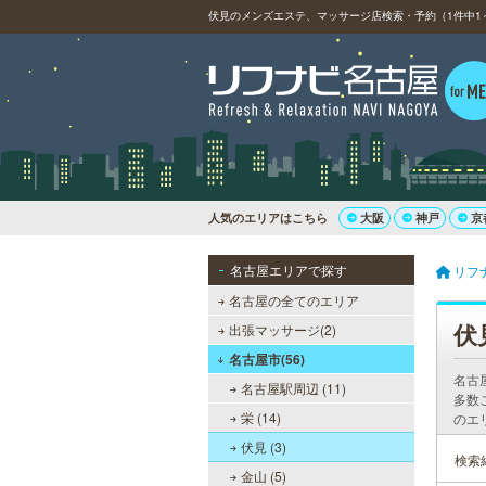
伏見のメンズエステ、マッサージ店検索・予約（1件中1～
人気のエリアはこちら
大阪
神戸
京
名古屋エリアで探す
リフ
名古屋の全てのエリア
伏
出張マッサージ(2)
名古屋市(56)
名古
名古屋駅周辺 (11)
多数
栄 (14)
のエ
伏見 (3)
検索
金山 (5)