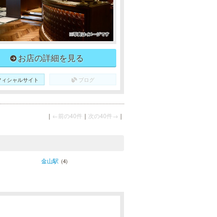
お店の詳細を見る
フィシャルサイト
ブログ
｜
←前の40件
｜
次の40件→
｜
金山駅
(4)