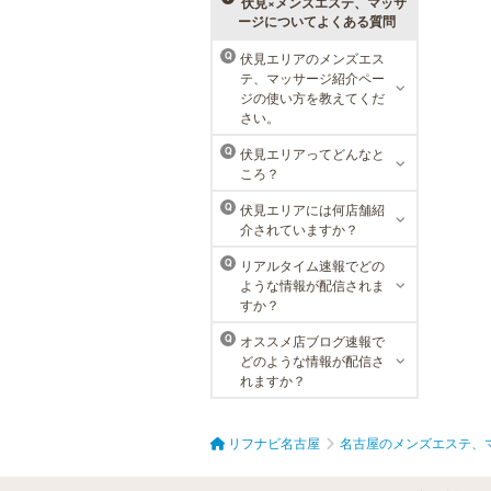
伏見×メンズエステ、マッサ
ージについてよくある質問
伏見エリアのメンズエス
Q
テ、マッサージ紹介ペー
ラ・パルレ 名古屋本店
ジの使い方を教えてくだ
さい。
ラ・パルレでは、内側からも外側か
らも健康的に美しく男性をサポー
伏見エリアってどんなと
Q
ト。脱メタボリックやダイエット、
ころ？
マッチョコースやにきび内外コー
ス、アロマトリートメント等多彩な
伏見エリアには何店舗紹
Q
メニューをご用意。お得な体験コー
介されていますか？
スも多数！
リアルタイム速報でどの
Q
ような情報が配信されま
すか？
オススメ店ブログ速報で
Q
どのような情報が配信さ
れますか？
リフナビ名古屋
名古屋のメンズエステ、