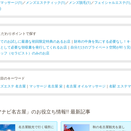
マッサージ(1)
／
メンズエステティック(1)
／
メンズ脱毛(1)
／
フェイシャルエステ(1)
)
こだわりポイントで探す
めてのお試しに最適な初回限定特典のあるお店
｜
財布の中身を気にする必要なし！キ
用として必要な領収書を発行してくれるお店
｜
自分だけのプライベート空間が叶う完
タッフ（セラピスト）のみのお店
注目のキーワード
ズエステ 名古屋
｜
マッサージ 名古屋 栄
｜
名古屋 オイルマッサージ
｜
名駅 エステ
フナビ名古屋」のお役立ち情報!! 最新記事
名古屋観光で行く場所に
秋の名古屋観光を楽し