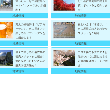
迷ったら「なごや観光ル
む！名古屋周辺の絶景紅
ートバス メーグル」が便
葉スポットをご紹介しま
利！
す！
地域情報
地域情報
真夏の風物詩は『ビアガ
夏といえば『水遊び』！
ーデン』。名古屋市内で
名古屋周辺の人気水遊び
楽しめるビアガーデンを
スポットをご紹介
ご紹介します！
地域情報
地域情報
親子で楽しめる名古屋の
コロナ禍でも大丈夫！お
観光スポットをご紹介！
散歩ついでに楽しめる名
疲れを感じたお父さんの
古屋の桜スポットをご紹
疲労回復方法も！
介！
地域情報
地域情報