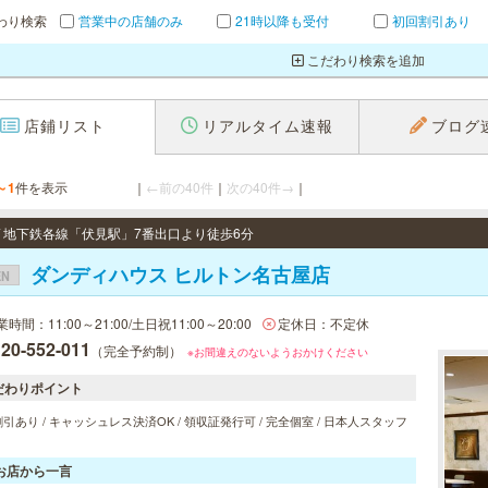
わり検索
営業中の店舗のみ
21時以降も受付
初回割引あり
こだわり検索を追加
店鋪リスト
リアルタイム速報
ブログ
～1
件を表示
｜
←前の40件
｜
次の40件→
｜
 / 地下鉄各線「伏見駅」7番出口より徒歩6分
ダンディハウス ヒルトン名古屋店
EN
時間：11:00～21:00/土日祝11:00～20:00
定休日：不定休
20-552-011
（完全予約制）
※お間違えのないようおかけください
だわりポイント
引あり / キャッシュレス決済OK / 領収証発行可 / 完全個室 / 日本人スタッフ
お店から一言