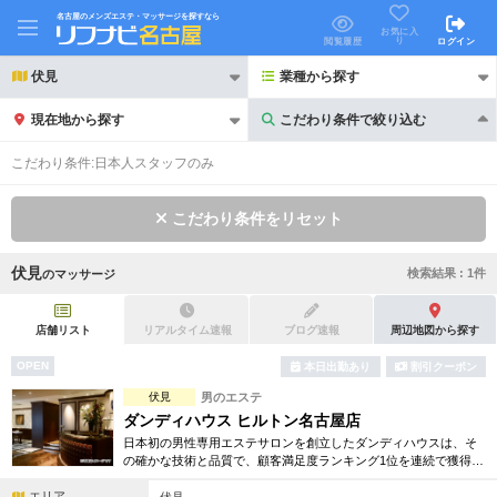
名古屋のメンズエステ・マッサージを探すなら
お気に入
り
閲覧履歴
ログイン
伏見
業種から探す
現在地から探す
こだわり条件で絞り込む
こだわり条件で絞り込む
こだわり条件:
日本人スタッフのみ
こだわり条件をリセット
伏見
検索結果 :
1
件
の
マッサージ
21時以降も受付
24時以降も受付
初回割引あり
リピーター割引あり
店舗リスト
リアルタイム速報
ブログ速報
周辺地図から探す
OPEN
本日出勤あり
割引クーポン
団体割引
ポイントカード有
伏見
男のエステ
キャッシュレス決済OK
領収証発行可
ダンディハウス ヒルトン名古屋店
日本初の男性専用エステサロンを創立したダンディハウスは、そ
2名様歓迎
団体様歓迎
の確かな技術と品質で、顧客満足度ランキング1位を連続で獲得。
引き締め、脱毛、フェイシャル、コリ解消等お得な体験コースを
エリア
多数ご用意しております。