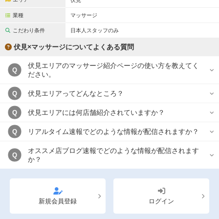
伏見
完全個室
半個室あり
業種
マッサージ
ペアルームあり
シャワー室完備
こだわり条件
日本人スタッフのみ
フットバスあり
岩盤浴あり
伏見×マッサージについてよくある質問
専用駐車場あり
有資格者在籍
伏見エリアのマッサージ紹介ページの使い方を教えてく
Q
ださい。
日本人スタッフのみ
女性スタッフのみ
伏見エリアってどんなところ？
Q
スタッフ指名可
Ｗセラピスト
伏見エリアには何店舗紹介されていますか？
Q
駅から徒歩5分以内
リアルタイム速報でどのような情報が配信されますか？
Q
こだわり条件を変更
オススメ店ブログ速報でどのような情報が配信されます
Q
か？
閉じる
新規会員登録
ログイン