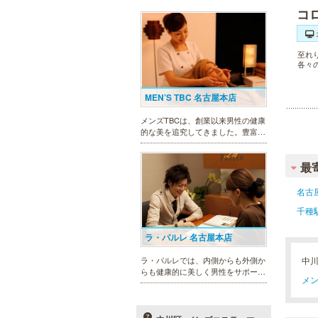
コ
至れ
各々
MEN’S TBC 名古屋本店
メンズTBCは、創業以来男性の健康
的な美を追究してきました。豊富な
脱毛メニューを始め、フェイシャル
ケア、下腹引き締め等、各種お得な
最
体験コースを取り揃えています。選
べる種類の多さで初めての方も安心
です。
名古
千種
ラ・パルレ 名古屋本店
ラ・パルレでは、内側からも外側か
中
らも健康的に美しく男性をサポー
メン
ト。脱メタボリックやダイエット、
マッチョコースやにきび内外コー
ス、アロマトリートメント等多彩な
メニューをご用意。お得な体験コー