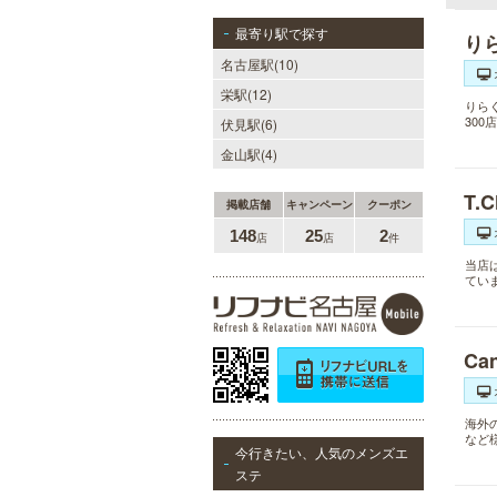
最寄り駅で探す
り
名古屋駅(10)
栄駅(12)
りら
30
伏見駅(6)
金山駅(4)
T.
掲載店舗
キャンペーン
クーポン
148
25
2
店
店
件
当店
てい
Ca
海外
など
今行きたい、人気のメンズエ
ステ