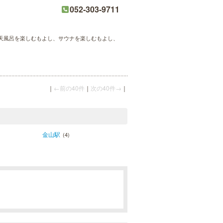
052-303-9711
天風呂を楽しむもよし、サウナを楽しむもよし、
｜
←前の40件
｜
次の40件→
｜
金山駅
(4)