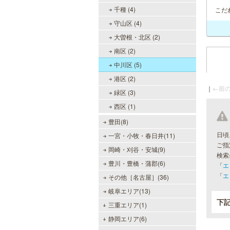
千種 (4)
こだ
守山区 (4)
大曽根・北区 (2)
南区 (2)
中川区 (5)
港区 (2)
｜
←前の
緑区 (3)
西区 (1)
豊田(8)
日頃
一宮・小牧・春日井(11)
ご指
岡崎・刈谷・安城(9)
検索
豊川・豊橋・蒲郡(6)
「
エ
「
エ
その他［名古屋］(36)
岐阜エリア(13)
下
三重エリア(1)
静岡エリア(6)