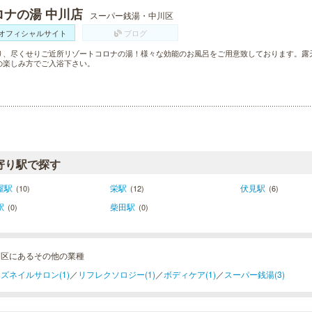
ロナの湯 中川店
スーパー銭湯・中川区
オフィシャルサイト
ブログ
り、尽くせりご近所リゾートコロナの湯！様々な効能のお風呂をご用意致しております。露
の楽しみ方でご入浴下さい。
寄り駅で探す
屋駅
栄駅
伏見駅
(10)
(12)
(6)
駅
柴田駅
(0)
(0)
川区にあるその他の業種
ズネイルサロン(1)
／
リフレクソロジー(1)
／
ボディケア(1)
／
スーパー銭湯(3)