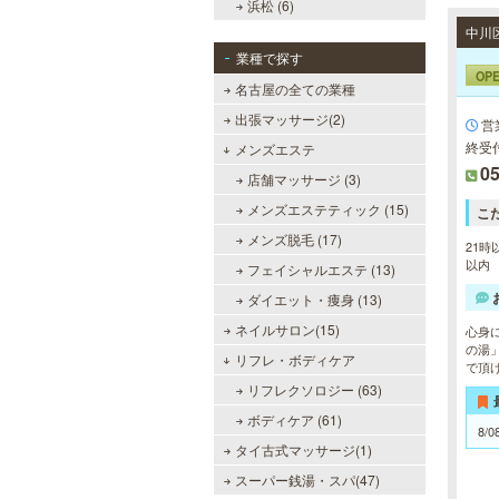
浜松 (6)
中川
業種で探す
OP
名古屋の全ての業種
出張マッサージ(2)
営
終受付
メンズエステ
05
店舗マッサージ (3)
メンズエステティック (15)
こ
メンズ脱毛 (17)
21時
以内
フェイシャルエステ (13)
ダイエット・痩身 (13)
ネイルサロン(15)
心身
の湯
リフレ・ボディケア
で頂
リフレクソロジー (63)
ボディケア (61)
8/0
タイ古式マッサージ(1)
スーパー銭湯・スパ(47)