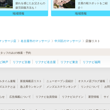
疲れを感じたお父さんの
古屋の桜スポットをご紹
疲労回復方法も！
介！
地域情報
地域情報
マッサージ店
名古屋市のマッサージ
中川区のマッサージ
店舗リスト
タッフのみ)の検索・予約
ビ神戸
リフナビ京都
リフナビ名古屋
リフナビ東京
リフナビ福岡
ルタイム速報
新規掲載店リスト
ニューオープン店紹介
オススメ店ブログ速報
ズエステとは
急上昇ランキング
メンズエステランキング
リンクについて
お問
らせ
広告掲載について
リフナビ会員登録
リフナビログイン
運営情報
サイ