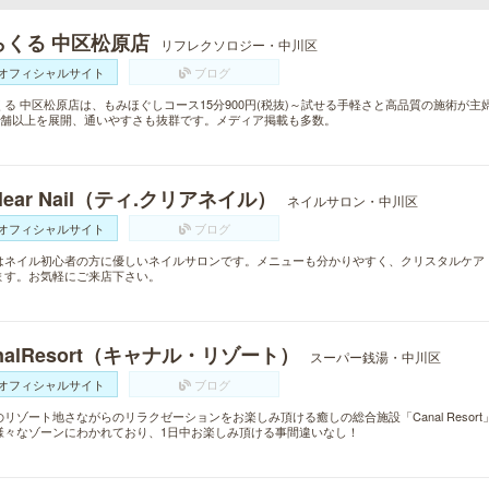
らくる 中区松原店
リフレクソロジー・中川区
オフィシャルサイト
ブログ
くる 中区松原店は、もみほぐしコース15分900円(税抜)～試せる手軽さと高品質の施術が
0店舗以上を展開、通いやすさも抜群です。メディア掲載も多数。
Clear Nail（ティ.クリアネイル）
ネイルサロン・中川区
オフィシャルサイト
ブログ
はネイル初心者の方に優しいネイルサロンです。メニューも分かりやすく、クリスタルケア
ます。お気軽にご来店下さい。
nalResort（キャナル・リゾート）
スーパー銭湯・中川区
オフィシャルサイト
ブログ
のリゾート地さながらのリラクゼーションをお楽しみ頂ける癒しの総合施設「Canal Reso
様々なゾーンにわかれており、1日中お楽しみ頂ける事間違いなし！