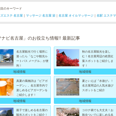
注目のキーワード
ズエステ 名古屋
｜
マッサージ 名古屋 栄
｜
名古屋 オイルマッサージ
｜
名駅 エステ
フナビ名古屋」のお役立ち情報!! 最新記事
名古屋観光で行く場所に
秋の名古屋観光を楽し
迷ったら「なごや観光ル
む！名古屋周辺の絶景紅
ートバス メーグル」が便
葉スポットをご紹介しま
利！
す！
地域情報
地域情報
真夏の風物詩は『ビアガ
夏といえば『水遊び』！
ーデン』。名古屋市内で
名古屋周辺の人気水遊び
楽しめるビアガーデンを
スポットをご紹介
ご紹介します！
地域情報
地域情報
親子で楽しめる名古屋の
コロナ禍でも大丈夫！お
観光スポットをご紹介！
散歩ついでに楽しめる名