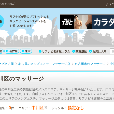
スタッフのみ)
よう
リフナビが男のリフレッシュ＆
リラクゼーションスポットを
お探しいたします
都
名古屋
東京
リフナビ名古屋コラム
閲覧履歴
お気に入り
ナビ名古屋
名古屋のメンズエステ、マッサージ店
名古屋市のマッサージ
中
川区のマッサージ
屋の中川区にある男性歓迎のメンズエステ、マッサージ店を紹介いたします。口コ
数ご紹介しております。店鋪リストページでは中川区エリアにあるメンズエステ、
 このエリアのメンズエステ、マッサージ店探しには是非、リフナビ名古屋をご活用
0
中川区
指定なし
結果：
件
エリア：
ジャンル：