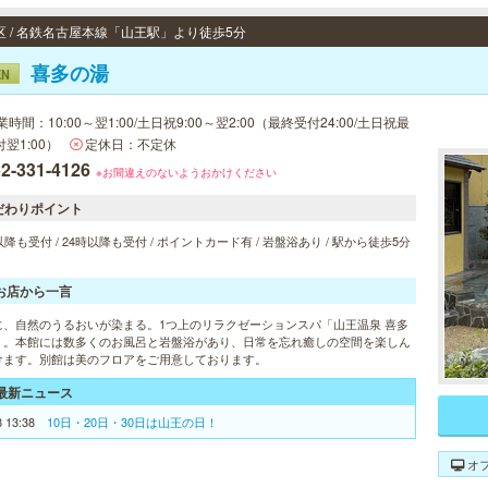
区 / 名鉄名古屋本線「山王駅」より徒歩5分
喜多の湯
EN
業時間：10:00～翌1:00/土日祝9:00～翌2:00（最終受付24:00/土日祝最
翌1:00）
定休日：不定休
2-331-4126
※お間違えのないようおかけください
だわりポイント
以降も受付 / 24時以降も受付 / ポイントカード有 / 岩盤浴あり / 駅から徒歩5分
お店から一言
に、自然のうるおいが染まる。1つ上のリラクゼーションスパ「山王温泉 喜多
」。本館には数多くのお風呂と岩盤浴があり、日常を忘れ癒しの空間を楽しん
けます。別館は美のフロアをご用意しております。
最新ニュース
8 13:38
10日・20日・30日は山王の日！
オ