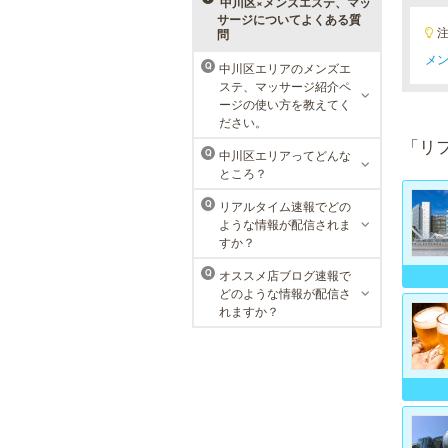
中川区×メンズエステ、マッ
スも多数！
サージについてよくある質
問
メン
メンズリゼクリニック 名古屋
中川区エリアのメンズエ
Q
栄院
ステ、マッサージ紹介ペ
ージの使い方を教えてく
東京メンズリゼクリニックの永久脱
ださい。
毛が全国で受けられます。多くの男
「リ
性患者様にご支持頂き、新宿1院か
中川区エリアってどんな
Q
ら始まったメンズリゼクリニック
ところ？
が、現在では提携院含め全国10院を
展開するクリニックになりました。
リアルタイム速報でどの
Q
ような情報が配信されま
すか？
オススメ店ブログ速報で
Q
どのような情報が配信さ
れますか？