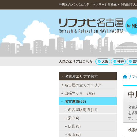
中川区のメンズエステ、マッサージ店検索・予約(日本人
人気のエリアはこちら
大阪
神戸
京
名古屋エリアで探す
リフ
名古屋の全てのエリア
中
出張マッサージ(2)
名古屋市(56)
名古
名古屋駅周辺 (11)
を多
栄 (14)
す。
伏見 (3)
検索
金山 (5)