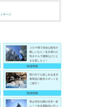
マッサージ
コロナ禍で自由な観光が
難しいなら！名古屋の人
気ホテルで優雅なひとと
きを楽しもう！
地域情報
雨の日でも楽しめる名古
屋周辺の観光スポットを
ご紹介！
地域情報
実は寺社仏閣が日本一多
い！？名古屋観光に行っ