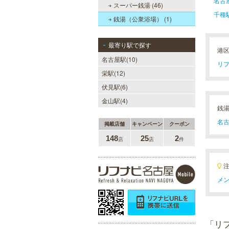
名古
スーパー銭湯 (46)
千種
銭湯（公衆浴場） (1)
最寄り駅で探す
港
名古屋駅(10)
リフ
栄駅(12)
伏見駅(6)
金山駅(4)
銭
名古
掲載店舗
キャンペーン
クーポン
148
25
2
店
店
件
メン
「リ