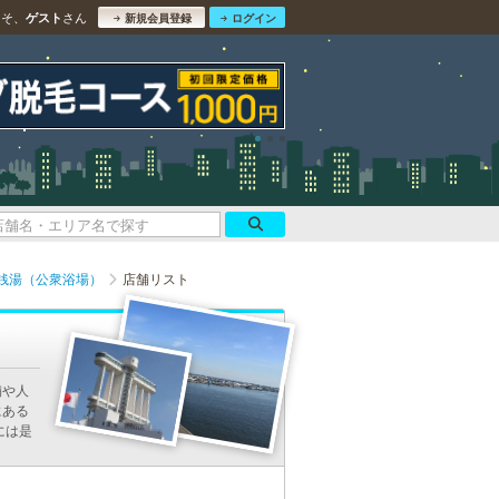
こそ、
さん
ゲスト
新規会員登録
ログイン
銭湯（公衆浴場）
店舗リスト
舗や人
にある
には是