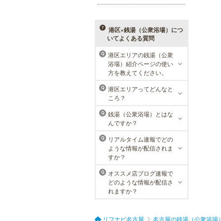
性患者様にご支持頂き、新宿1院か
ら始まったメンズリゼクリニック
が、現在では提携院含め全国10院を
展開するクリニックになりました。
港区×銭湯（公衆浴場）につ
いてよくある質問
港区エリアの銭湯（公衆
Q
浴場）紹介ページの使い
ラ・パルレ 名古屋本店
方を教えてください。
ラ・パルレでは、内側からも外側か
港区エリアってどんなと
Q
らも健康的に美しく男性をサポー
ころ？
ト。脱メタボリックやダイエット、
マッチョコースやにきび内外コー
銭湯（公衆浴場）とはな
Q
ス、アロマトリートメント等多彩な
んですか？
メニューをご用意。お得な体験コー
スも多数！
リアルタイム速報でどの
Q
ような情報が配信されま
すか？
オススメ店ブログ速報で
Q
どのような情報が配信さ
れますか？
リフナビ名古屋
名古屋の銭湯（公衆浴場