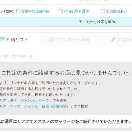
わり検索
営業中の店舗のみ
21時以降も受付
初回割引あり
こだわり検索を追加
店鋪リスト
リアルタイム速報
ブログ
40件
｜
次の40件→
｜
ご指定の条件に該当するお店は見つかりませんでした
より、リフナビ名古屋をご利用いただきありがとうございます。
定の条件に該当するお店は見つかりませんでした。
条件を変更して再度、検索をお願いいたします。
リア：港区 ジャンル：すべて
」で再検索
リア：すべて ジャンル：銭湯（公衆浴場）
」で再検索
記に港区エリアにてオススメのマッサージをご紹介させていただきます