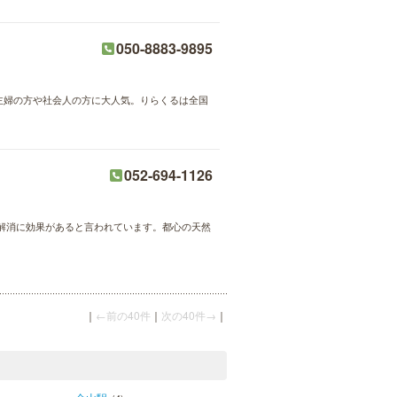
050-8883-9895
が主婦の方や社会人の方に大人気。りらくるは全国
052-694-1126
解消に効果があると言われています。都心の天然
｜
←前の40件
｜
次の40件→
｜