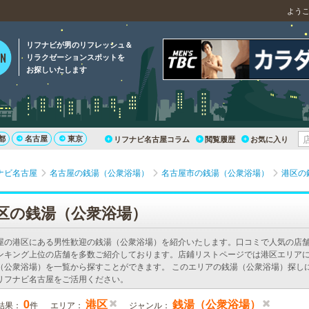
よう
リフナビが男のリフレッシュ＆
リラクゼーションスポットを
お探しいたします
都
名古屋
東京
リフナビ名古屋コラム
閲覧履歴
お気に入り
ナビ名古屋
名古屋の銭湯（公衆浴場）
名古屋市の銭湯（公衆浴場）
港区の
区の銭湯（公衆浴場）
屋の港区にある男性歓迎の銭湯（公衆浴場）を紹介いたします。口コミで人気の店
ンキング上位の店舗を多数ご紹介しております。店鋪リストページでは港区エリア
（公衆浴場）を一覧から探すことができます。 このエリアの銭湯（公衆浴場）探し
リフナビ名古屋をご活用ください。
0
港区
銭湯（公衆浴場）
結果：
件
エリア：
ジャンル：