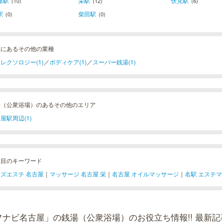
屋駅
栄駅
伏見駅
(10)
(12)
(6)
駅
柴田駅
(0)
(0)
区にあるその他の業種
レクソロジー(1)
／
ボディケア(1)
／
スーパー銭湯(1)
湯（公衆浴場）のあるその他のエリア
屋駅周辺(1)
注目のキーワード
ズエステ 名古屋
｜
マッサージ 名古屋 栄
｜
名古屋 オイルマッサージ
｜
名駅 エステ
フナビ名古屋」の銭湯（公衆浴場）のお役立ち情報!! 最新記