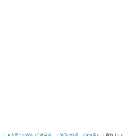
）
名古屋市の銭湯（公衆浴場）
港区の銭湯（公衆浴場）
店舗リスト