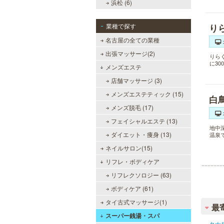
浜松 (6)
業種で探す
り
名古屋の全ての業種
出張マッサージ(2)
りら
に3
メンズエステ
店舗マッサージ (3)
メンズエステティック (15)
白
メンズ脱毛 (17)
フェイシャルエステ (13)
地中
ダイエット・痩身 (13)
温泉
ネイルサロン(15)
リフレ・ボディケア
リフレクソロジー (63)
ボディケア (61)
タイ古式マッサージ(1)
最
スーパー銭湯・スパ