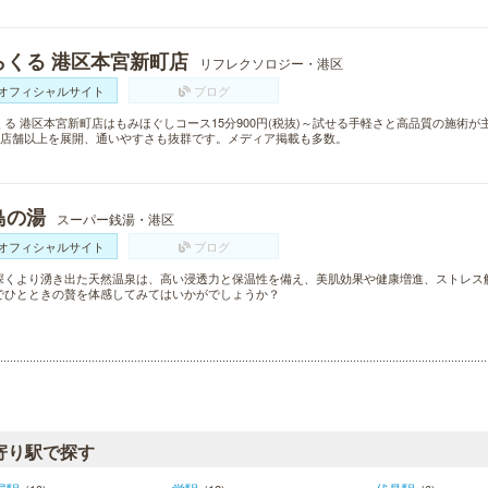
らくる 港区本宮新町店
リフレクソロジー・港区
オフィシャルサイト
ブログ
くる 港区本宮新町店はもみほぐしコース15分900円(税抜)～試せる手軽さと高品質の施術
00店舗以上を展開、通いやすさも抜群です。メディア掲載も多数。
鳥の湯
スーパー銭湯・港区
オフィシャルサイト
ブログ
深くより湧き出た天然温泉は、高い浸透力と保温性を備え、美肌効果や健康増進、ストレス
でひとときの贅を体感してみてはいかがでしょうか？
寄り駅で探す