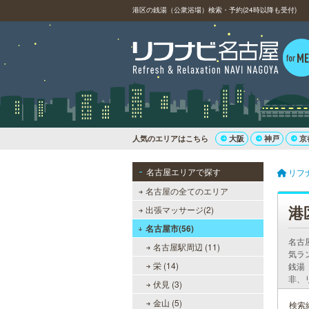
港区の銭湯（公衆浴場）検索・予約(24時以降も受付)
人気のエリアはこちら
大阪
神戸
京
名古屋エリアで探す
リフ
名古屋の全てのエリア
港
出張マッサージ(2)
名古屋市(56)
名古
名古屋駅周辺 (11)
気ラ
栄 (14)
銭湯
非、
伏見 (3)
金山 (5)
検索