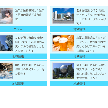
温泉が医療機関に？温泉
名古屋観光で行く場所に
と医療の関係「温泉療
迷ったら「なごや観光ル
法」
ートバス メーグル」が便
利！
コラム
地域情報
コロナ禍で自由な観光が
真夏の風物詩は『ビアガ
難しいなら！名古屋の人
ーデン』。名古屋市内で
気ホテルで優雅なひとと
楽しめるビアガーデンを
きを楽しもう！
ご紹介します！
地域情報
地域情報
雨の日でも楽しめる名古
親子で楽しめる名古屋の
屋周辺の観光スポットを
観光スポットをご紹介！
ご紹介！
疲れを感じたお父さんの
疲労回復方法も！
地域情報
地域情報