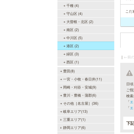
千種 (4)
こだ
守山区 (4)
大曽根・北区 (2)
南区 (2)
中川区 (5)
港区 (2)
緑区 (3)
｜
←前の
西区 (1)
豊田(8)
一宮・小牧・春日井(11)
日頃
岡崎・刈谷・安城(9)
ご指
豊川・豊橋・蒲郡(6)
検索
「
エ
その他［名古屋］(36)
「
エ
岐阜エリア(13)
三重エリア(1)
下
静岡エリア(6)