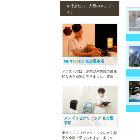
今行きたい、人気のメンズエ
ステ
MEN’S TBC 名古屋本店
メンズTBCは、創業以来男性の健康
的な美を追究してきました。豊富な
脱毛メニューを始め、フェイシャル
ケア、下腹引き締め等、各種お得な
体験コースを取り揃えています。選
べる種類の多さで初めての方も安心
です。
メンズリゼクリニック 名古屋
栄院
東京メンズリゼクリニックの永久脱
毛が全国で受けられます。多くの男