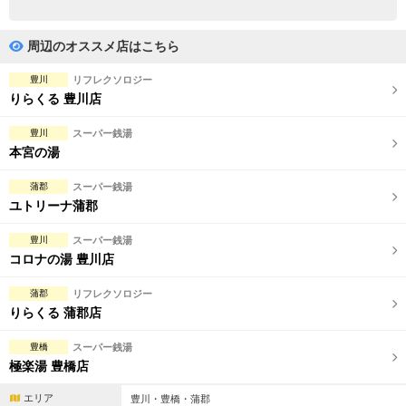
完全個室
半個室あり
ペアルームあり
シャワー室完備
周辺のオススメ店はこちら
フットバスあり
岩盤浴あり
豊川
リフレクソロジー
りらくる 豊川店
専用駐車場あり
有資格者在籍
豊川
スーパー銭湯
日本人スタッフのみ
女性スタッフのみ
本宮の湯
スタッフ指名可
Ｗセラピスト
蒲郡
スーパー銭湯
ユトリーナ蒲郡
駅から徒歩5分以内
豊川
スーパー銭湯
コロナの湯 豊川店
こだわり条件を変更
蒲郡
リフレクソロジー
閉じる
りらくる 蒲郡店
豊橋
スーパー銭湯
極楽湯 豊橋店
エリア
豊川・豊橋・蒲郡