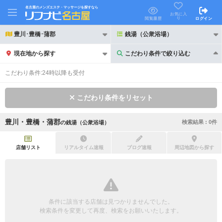
名古屋のメンズエステ・マッサージを探すなら
お気に入
り
閲覧履歴
ログイン
豊川･豊橋･蒲郡
銭湯（公衆浴場）
現在地から探す
こだわり条件で絞り込む
こだわり条件で絞り込む
こだわり条件:
24時以降も受付
こだわり条件をリセット
豊川・豊橋・蒲郡
検索結果 :
0
件
の
銭湯（公衆浴場）
21時以降も受付
24時以降も受付
初回割引あり
リピーター割引あり
店舗リスト
リアルタイム速報
ブログ速報
周辺地図から探す
団体割引
ポイントカード有
キャッシュレス決済OK
領収証発行可
条件に該当する店舗は見つかりませんでした。
2名様歓迎
団体様歓迎
検索条件を変更して再度、検索をお願いいたします。