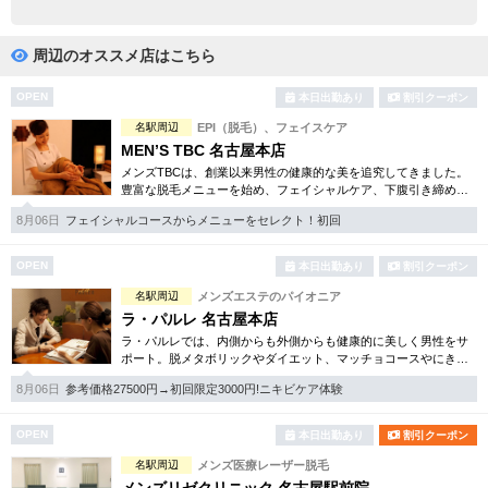
完全個室
半個室あり
ペアルームあり
シャワー室完備
周辺のオススメ店はこちら
フットバスあり
岩盤浴あり
OPEN
本日出勤あり
割引クーポン
名駅周辺
EPI（脱毛）、フェイスケア
専用駐車場あり
有資格者在籍
MEN’S TBC 名古屋本店
メンズTBCは、創業以来男性の健康的な美を追究してきました。
日本人スタッフのみ
女性スタッフのみ
豊富な脱毛メニューを始め、フェイシャルケア、下腹引き締め
等、各種お得な体験コースを取り揃えています。選べる種類の多
スタッフ指名可
Ｗセラピスト
8月06日
フェイシャルコースからメニューをセレクト！初回
さで初めての方も安心です。
駅から徒歩5分以内
OPEN
本日出勤あり
割引クーポン
名駅周辺
メンズエステのパイオニア
こだわり条件を変更
ラ・パルレ 名古屋本店
ラ・パルレでは、内側からも外側からも健康的に美しく男性をサ
ポート。脱メタボリックやダイエット、マッチョコースやにきび
閉じる
内外コース、アロマトリートメント等多彩なメニューをご用意。
8月06日
参考価格27500円→初回限定3000円!ニキビケア体験
お得な体験コースも多数！
OPEN
本日出勤あり
割引クーポン
名駅周辺
メンズ医療レーザー脱毛