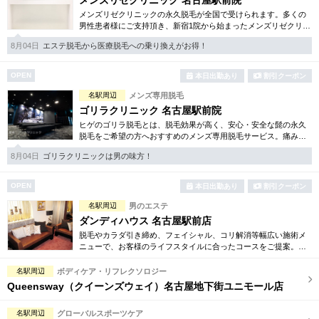
メンズリゼクリニック 名古屋駅前院
メンズリゼクリニックの永久脱毛が全国で受けられます。多くの
男性患者様にご支持頂き、新宿1院から始まったメンズリゼクリニ
ックが、現在では提携院含め全国10院を展開するクリニックにな
8月04日
エステ脱毛から医療脱毛への乗り換えがお得！
りました。
OPEN
本日出勤あり
割引クーポン
名駅周辺
メンズ専用脱毛
ゴリラクリニック 名古屋駅前院
ヒゲのゴリラ脱毛とは、脱毛効果が高く、安心・安全な髭の永久
脱毛をご希望の方へおすすめのメンズ専用脱毛サービス。痛みに
弱い方には医療用麻酔を3種ご用意、医療認可の脱毛機のみを使
8月04日
ゴリラクリニックは男の味方！
用。スキンケアも万全です。
OPEN
本日出勤あり
割引クーポン
名駅周辺
男のエステ
ダンディハウス 名古屋駅前店
脱毛やカラダ引き締め、フェイシャル、コリ解消等幅広い施術メ
ニューで、お客様のライフスタイルに合ったコースをご提案。各
種お得な体験コースもご用意しています。毎年1万人以上の方がそ
の効果を実感しています。
名駅周辺
ボディケア・リフレクソロジー
Queensway（クイーンズウェイ）名古屋地下街ユニモール店
名駅周辺
グローバルスポーツケア