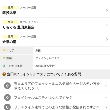
豊田
スーパー銭湯
猿投温泉
豊田
リフレクソロジー
りらくる 豊田東新店
豊田
スーパー銭湯
金泉の湯
エリア
豊田
業種
フェイシャルエステ
こだわり条件
21時以降も受付
豊田×フェイシャルエステについてよくある質問
豊田エリアのフェイシャルエステ紹介ページの使い方を
Q
教えてください。
フェイシャルエステとはなんですか？
Q
リアルタイム速報でどのような情報が配信されますか？
Q