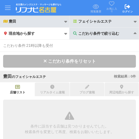
名古屋のメンズエステ・マッサージを探すなら
お気に入
り
閲覧履歴
ログイン
豊田
フェイシャルエステ
現在地から探す
こだわり条件で絞り込む
こだわり条件で絞り込む
こだわり条件:
21時以降も受付
こだわり条件をリセット
豊田
検索結果 :
0
件
の
フェイシャルエステ
21時以降も受付
24時以降も受付
初回割引あり
リピーター割引あり
店舗リスト
リアルタイム速報
ブログ速報
周辺地図から探す
団体割引
ポイントカード有
キャッシュレス決済OK
領収証発行可
条件に該当する店舗は見つかりませんでした。
2名様歓迎
団体様歓迎
検索条件を変更して再度、検索をお願いいたします。