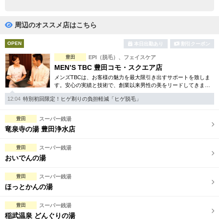
完全個室
半個室あり
ペアルームあり
シャワー室完備
周辺のオススメ店はこちら
フットバスあり
岩盤浴あり
OPEN
本日出勤あり
割引クーポン
豊田
EPI（脱毛）、フェイスケア
専用駐車場あり
有資格者在籍
MEN’S TBC 豊田コモ・スクエア店
メンズTBCは、お客様の魅力を最大限引き出すサポートを致しま
日本人スタッフのみ
女性スタッフのみ
す。安心の実績と技術で、創業以来男性の美をリードしてきまし
た。人気のメンズ脱毛をはじめ、フェイシャルケア、引き締め等
スタッフ指名可
Ｗセラピスト
12:04
特別初回限定！ヒゲ剃りの負担軽減「ヒゲ脱毛」
お得な体験コースも多数。
駅から徒歩5分以内
豊田
スーパー銭湯
竜泉寺の湯 豊田浄水店
こだわり条件を変更
豊田
スーパー銭湯
おいでんの湯
閉じる
豊田
スーパー銭湯
ほっとかんの湯
豊田
スーパー銭湯
稲武温泉 どんぐりの湯