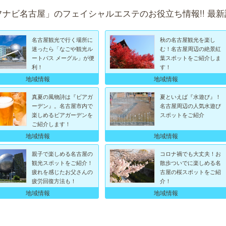
フナビ名古屋」のフェイシャルエステのお役立ち情報!! 最新
名古屋観光で行く場所に
秋の名古屋観光を楽し
迷ったら「なごや観光ル
む！名古屋周辺の絶景紅
ートバス メーグル」が便
葉スポットをご紹介しま
利！
す！
地域情報
地域情報
真夏の風物詩は『ビアガ
夏といえば『水遊び』！
ーデン』。名古屋市内で
名古屋周辺の人気水遊び
楽しめるビアガーデンを
スポットをご紹介
ご紹介します！
地域情報
地域情報
親子で楽しめる名古屋の
コロナ禍でも大丈夫！お
観光スポットをご紹介！
散歩ついでに楽しめる名
疲れを感じたお父さんの
古屋の桜スポットをご紹
疲労回復方法も！
介！
地域情報
地域情報