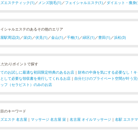
ズエステティック(1)
／
メンズ脱毛(1)
／
フェイシャルエステ(1)
／
ダイエット・痩身(1
ェイシャルエステのあるその他のエリア
屋駅周辺(3)
／
栄(2)
／
伏見(1)
／
金山(1)
／
千種(1)
／
緑区(1)
／
豊田(1)
／
浜松(3)
こだわりポイントで探す
めてのお試しに最適な初回限定特典のあるお店
｜
財布の中身を気にする必要なし！キ
用として必要な領収書を発行してくれるお店
｜
自分だけのプライベート空間が叶う完
タッフ（セラピスト）のみのお店
注目のキーワード
ズエステ 名古屋
｜
マッサージ 名古屋 栄
｜
名古屋 オイルマッサージ
｜
名駅 エステ