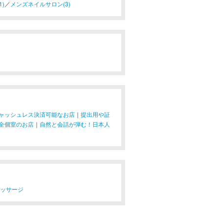
)
／
メンズネイルサロン(3)
ャッシュレス決済可能なお店
｜
提出用や証
全個室のお店
｜
自然と会話が弾む！日本人
マッサージ