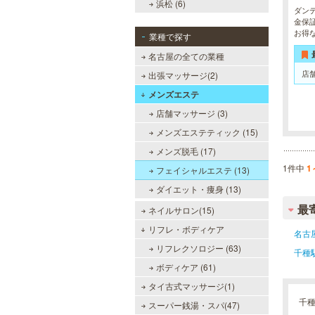
浜松 (6)
ダン
金保
お得
業種で探す
名古屋の全ての業種
店
出張マッサージ(2)
メンズエステ
店舗マッサージ (3)
メンズエステティック (15)
メンズ脱毛 (17)
1件中
1
フェイシャルエステ (13)
ダイエット・痩身 (13)
最
ネイルサロン(15)
リフレ・ボディケア
名古
リフレクソロジー (63)
千種
ボディケア (61)
タイ古式マッサージ(1)
千
スーパー銭湯・スパ(47)