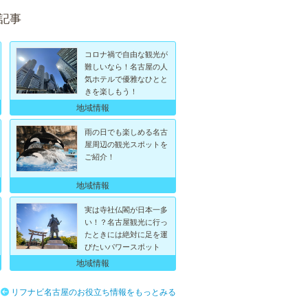
記事
コロナ禍で自由な観光が
難しいなら！名古屋の人
気ホテルで優雅なひとと
きを楽しもう！
地域情報
雨の日でも楽しめる名古
屋周辺の観光スポットを
ご紹介！
地域情報
実は寺社仏閣が日本一多
い！？名古屋観光に行っ
たときには絶対に足を運
びたいパワースポット
地域情報
リフナビ名古屋のお役立ち情報をもっとみる