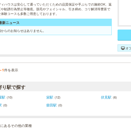
ディハウスは安心して通っていただくための品質保証や手ぶらでの施術OK、返
証や勧誘行為禁止等徹底。脱毛やフェイシャル、引き締め、コリ解消等豊富で
な体験コースも多数ご用意しております。
最新ニュース
舗からのお知らせはありません。
オ
～1
件を表示
寄り駅で探す
屋駅
栄駅
伏見駅
(10)
(12)
(6)
駅
柴田駅
(0)
(0)
種にあるその他の業種