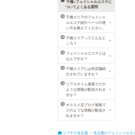
展開するクリニックになりました。
千種×フェイシャルエステに
ついてよくある質問
千種エリアのフェイシャ
Q
ルエステ紹介ページの使
ラ・パルレ 名古屋本店
い方を教えてください。
ラ・パルレでは、内側からも外側か
千種エリアってどんなと
Q
らも健康的に美しく男性をサポー
ころ？
ト。脱メタボリックやダイエット、
マッチョコースやにきび内外コー
フェイシャルエステとは
Q
ス、アロマトリートメント等多彩な
なんですか？
メニューをご用意。お得な体験コー
スも多数！
千種エリアには何店舗紹
Q
介されていますか？
リアルタイム速報でどの
Q
ような情報が配信されま
すか？
オススメ店ブログ速報で
Q
どのような情報が配信さ
れますか？
リフナビ名古屋
名古屋のフェイシャルエ