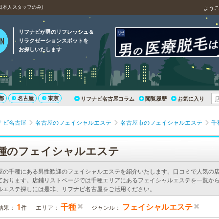
日本人スタッフのみ)
よう
リフナビが男のリフレッシュ＆
リラクゼーションスポットを
お探しいたします
都
名古屋
東京
リフナビ名古屋コラム
閲覧履歴
お気に入り
ナビ名古屋
名古屋のフェイシャルエステ
名古屋市のフェイシャルエステ
千
種のフェイシャルエステ
屋の千種にある男性歓迎のフェイシャルエステを紹介いたします。口コミで人気の
ております。店鋪リストページでは千種エリアにあるフェイシャルエステを一覧から
ルエステ探しには是非、リフナビ名古屋をご活用ください。
1
千種
フェイシャルエステ
結果：
件
エリア：
ジャンル：