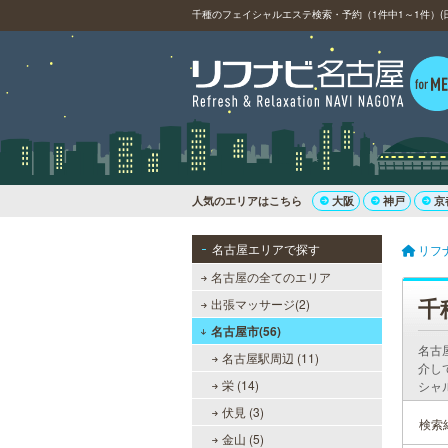
千種のフェイシャルエステ検索・予約（1件中1～1件）(
人気のエリアはこちら
大阪
神戸
京
名古屋エリアで探す
リフ
名古屋の全てのエリア
千
出張マッサージ(2)
名古屋市(56)
名古
名古屋駅周辺 (11)
介し
栄 (14)
シャ
伏見 (3)
検索
金山 (5)