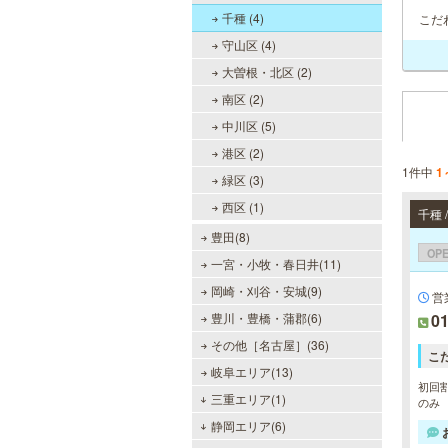
千種 (4)
こだ
守山区 (4)
大曽根・北区 (2)
南区 (2)
中川区 (5)
港区 (2)
1件中
1
緑区 (3)
西区 (1)
千種
豊田(8)
OP
一宮・小牧・春日井(11)
岡崎・刈谷・安城(9)
営
豊川・豊橋・蒲郡(6)
01
その他［名古屋］(36)
こ
岐阜エリア(13)
初回割
三重エリア(1)
のみ
静岡エリア(6)