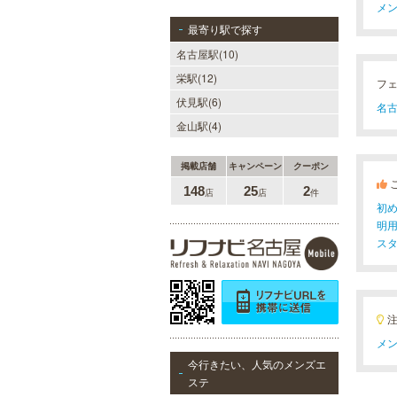
メン
最寄り駅で探す
名古屋駅(10)
栄駅(12)
フ
伏見駅(6)
名古
金山駅(4)
掲載店舗
キャンペーン
クーポン
148
25
2
店
店
件
初
明
ス
メン
今行きたい、人気のメンズエ
ステ