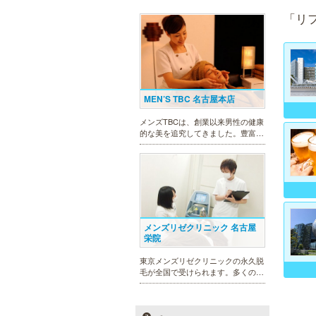
「リ
MEN’S TBC 名古屋本店
メンズTBCは、創業以来男性の健康
的な美を追究してきました。豊富な
脱毛メニューを始め、フェイシャル
ケア、下腹引き締め等、各種お得な
体験コースを取り揃えています。選
べる種類の多さで初めての方も安心
です。
メンズリゼクリニック 名古屋
栄院
東京メンズリゼクリニックの永久脱
毛が全国で受けられます。多くの男
性患者様にご支持頂き、新宿1院か
ら始まったメンズリゼクリニック
が、現在では提携院含め全国10院を