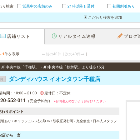
わり検索
営業中の店舗のみ
21時以降も受付
初回割引あり
こだわり検索を追加
店鋪リスト
リアルタイム速報
ブログ
～1
件を表示
｜
←前の40件
｜
次の40件→
｜
 / JR中央本線「千種駅」・JR中央本線「鶴舞駅」より徒歩15分
ダンディハウス イオンタウン千種店
EN
業時間：10:00～21:00
定休日：不定休
20-552-011
（完全予約制）
※お間違えのないようおかけください
だわりポイント
引あり / キャッシュレス決済OK / 領収証発行可 / 完全個室 / 日本人スタッフ
お店から一言