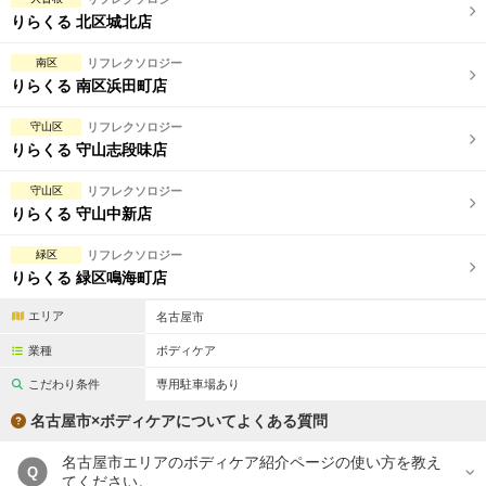
完全個室
半個室あり
りらくる 北区城北店
ペアルームあり
シャワー室完備
南区
リフレクソロジー
りらくる 南区浜田町店
フットバスあり
岩盤浴あり
守山区
リフレクソロジー
専用駐車場あり
有資格者在籍
りらくる 守山志段味店
日本人スタッフのみ
女性スタッフのみ
守山区
リフレクソロジー
りらくる 守山中新店
スタッフ指名可
Ｗセラピスト
緑区
リフレクソロジー
駅から徒歩5分以内
りらくる 緑区鳴海町店
こだわり条件を変更
エリア
名古屋市
業種
ボディケア
閉じる
こだわり条件
専用駐車場あり
名古屋市×ボディケアについてよくある質問
名古屋市エリアのボディケア紹介ページの使い方を教え
Q
てください。