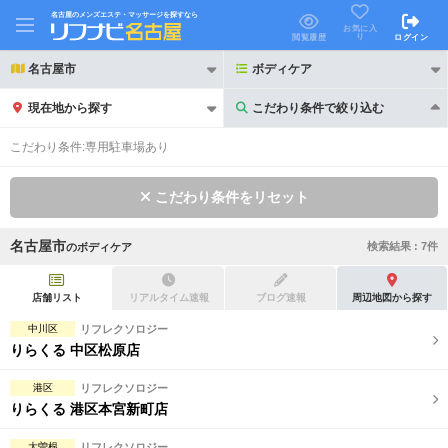
名古屋のメンズエステ・マッサージを探すなら
お気に入
り
閲覧履歴
ログイン
名古屋市
ボディケア
現在地から探す
こだわり条件で絞り込む
こだわり条件で絞り込む
こだわり条件:
専用駐車場あり
こだわり条件をリセット
名古屋市
検索結果 :
7
件
の
ボディケア
21時以降も受付
24時以降も受付
初回割引あり
リピーター割引あり
店舗リスト
リアルタイム速報
ブログ速報
周辺地図から探す
中川区
リフレクソロジー
団体割引
ポイントカード有
りらくる 中区松原店
キャッシュレス決済OK
領収証発行可
港区
リフレクソロジー
りらくる 港区本宮新町店
2名様歓迎
団体様歓迎
大曽根
リフレクソロジー