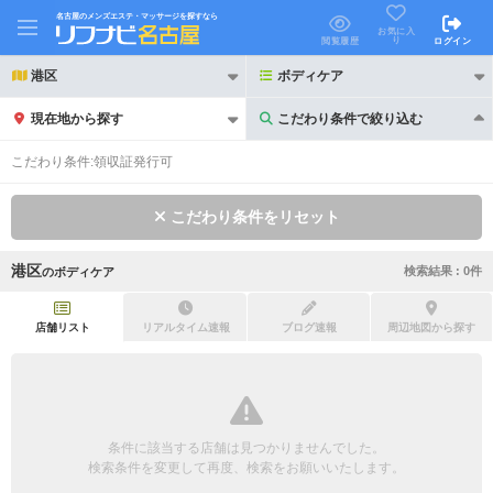
名古屋のメンズエステ・マッサージを探すなら
お気に入
り
閲覧履歴
ログイン
港区
ボディケア
現在地から探す
こだわり条件で絞り込む
こだわり条件で絞り込む
こだわり条件:
領収証発行可
こだわり条件をリセット
港区
検索結果 :
0
件
の
ボディケア
21時以降も受付
24時以降も受付
初回割引あり
リピーター割引あり
店舗リスト
リアルタイム速報
ブログ速報
周辺地図から探す
団体割引
ポイントカード有
キャッシュレス決済OK
領収証発行可
条件に該当する店舗は見つかりませんでした。
2名様歓迎
団体様歓迎
検索条件を変更して再度、検索をお願いいたします。