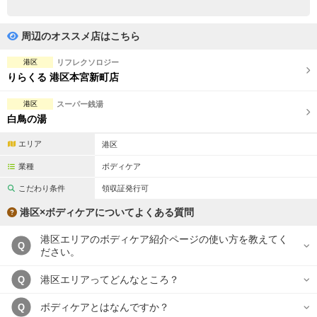
完全個室
半個室あり
ペアルームあり
シャワー室完備
周辺のオススメ店はこちら
フットバスあり
岩盤浴あり
港区
リフレクソロジー
りらくる 港区本宮新町店
専用駐車場あり
有資格者在籍
港区
スーパー銭湯
日本人スタッフのみ
女性スタッフのみ
白鳥の湯
スタッフ指名可
Ｗセラピスト
エリア
港区
業種
ボディケア
駅から徒歩5分以内
こだわり条件
領収証発行可
こだわり条件を変更
港区×ボディケアについてよくある質問
港区エリアのボディケア紹介ページの使い方を教えてく
閉じる
Q
ださい。
港区エリアってどんなところ？
Q
ボディケアとはなんですか？
Q