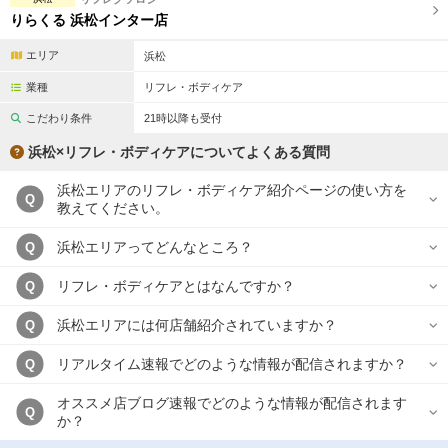
完全個室
半個室あり
りらくる 浜松インター店
ペアルームあり
シャワー室完備
エリア
浜松
フットバスあり
岩盤浴あり
業種
リフレ・ボディケア
こだわり条件
21時以降も受付
専用駐車場あり
有資格者在籍
浜松×リフレ・ボディケアについてよくある質問
日本人スタッフのみ
女性スタッフのみ
浜松エリアのリフレ・ボディケア紹介ページの使い方を
Q
スタッフ指名可
Ｗセラピスト
教えてください。
駅から徒歩5分以内
浜松エリアってどんなところ？
Q
リフレ・ボディケアとはなんですか？
Q
こだわり条件を変更
浜松エリアには何店舗紹介されていますか？
Q
閉じる
リアルタイム速報でどのような情報が配信されますか？
Q
オススメ店ブログ速報でどのような情報が配信されます
Q
か？