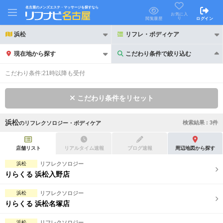
名古屋のメンズエステ・マッサージを探すなら
お気に入
り
閲覧履歴
ログイン
浜松
リフレ・ボディケア
現在地から探す
こだわり条件で絞り込む
こだわり条件で絞り込む
こだわり条件:
21時以降も受付
こだわり条件をリセット
浜松
検索結果 :
3
件
の
リフレクソロジー・ボディケア
21時以降も受付
24時以降も受付
初回割引あり
リピーター割引あり
店舗リスト
リアルタイム速報
ブログ速報
周辺地図から探す
浜松
リフレクソロジー
団体割引
ポイントカード有
りらくる 浜松入野店
キャッシュレス決済OK
領収証発行可
浜松
リフレクソロジー
りらくる 浜松名塚店
2名様歓迎
団体様歓迎
浜松
リフレクソロジー